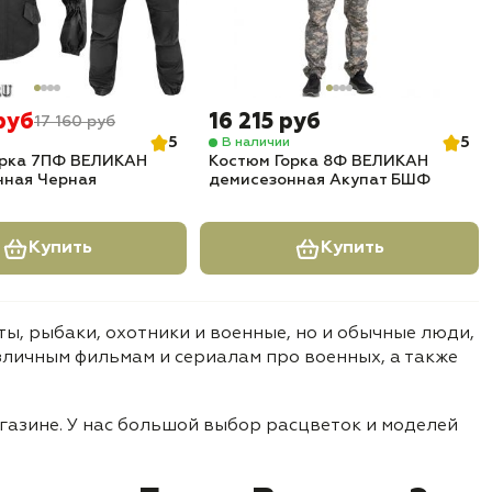
руб
16 215 руб
17 160 руб
5
5
В наличии
орка 7ПФ ВЕЛИКАН
Костюм Горка 8Ф ВЕЛИКАН
нная Черная
демисезонная Акупат БШФ
Купить
Купить
ты, рыбаки, охотники и военные, но и обычные люди,
личным фильмам и сериалам про военных, а также
азине. У нас большой выбор расцветок и моделей