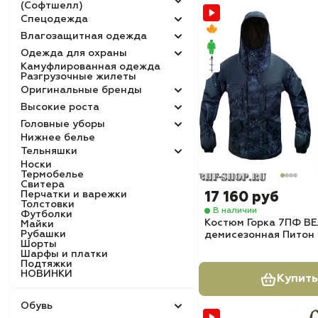
(Софтшелл)
Спецодежда
Влагозащитная одежда
Одежда для охраны
Камуфлированная одежда
Разгрузочные жилеты
Оригинальные бренды
Высокие роста
Головные уборы
Нижнее белье
Тельняшки
Носки
Термобелье
Свитера
Перчатки и варежки
17 160 руб
Толстовки
В наличии
Футболки
Костюм Горка 7ПФ В
Майки
Рубашки
демисезонная Питон
Шорты
Шарфы и платки
Подтяжки
НОВИНКИ
Купить
Обувь