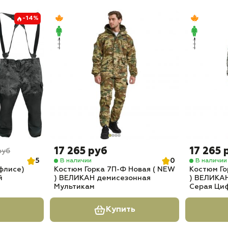
-14%
17 265 руб
17 265 
руб
5
0
В наличии
В наличии
 флисе)
Костюм Горка 7П-Ф Новая ( NEW
Костюм Го
й
) ВЕЛИКАН демисезонная
) ВЕЛИКА
Мультикам
Серая Циф
Купить