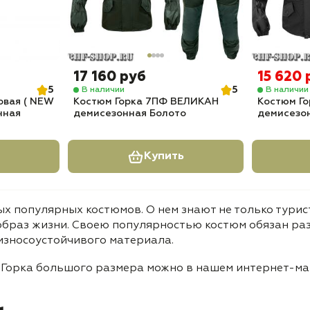
17 160 руб
15 620 
5
5
В наличии
В наличии
овая ( NEW
Костюм Горка 7ПФ ВЕЛИКАН
Костюм Г
нная
демисезонная Болото
демисезо
Купить
ых популярных костюмов. О нем знают не только турис
браз жизни. Своею популярностью костюм обязан раз
износоустойчивого материала.
Горка большого размера можно в нашем интернет-маг
.