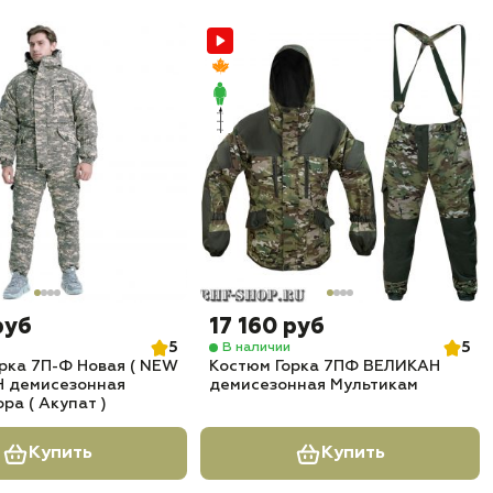
руб
17 160 руб
5
5
В наличии
рка 7П-Ф Новая ( NEW
Костюм Горка 7ПФ ВЕЛИКАН
Н демисезонная
демисезонная Мультикам
ра ( Акупат )
Купить
Купить