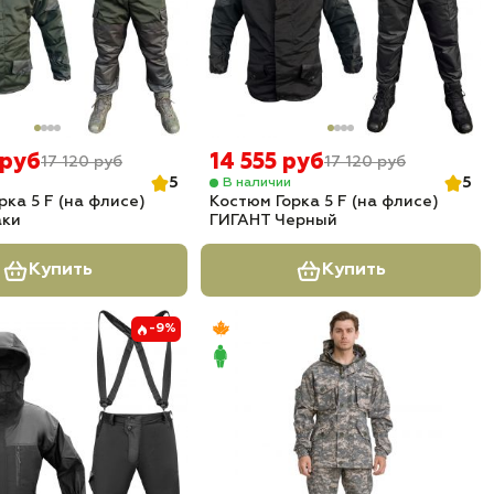
 руб
14 555 руб
17 120 руб
17 120 руб
5
5
В наличии
рка 5 F (на флисе)
Костюм Горка 5 F (на флисе)
аки
ГИГАНТ Черный
Купить
Купить
-9%