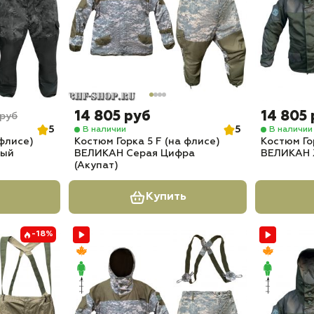
14 805 руб
14 805
 руб
5
5
В наличии
В наличии
 флисе)
Костюм Горка 5 F (на флисе)
Костюм Го
ный
ВЕЛИКАН Серая Цифра
ВЕЛИКАН 
(Акупат)
Купить
-18%