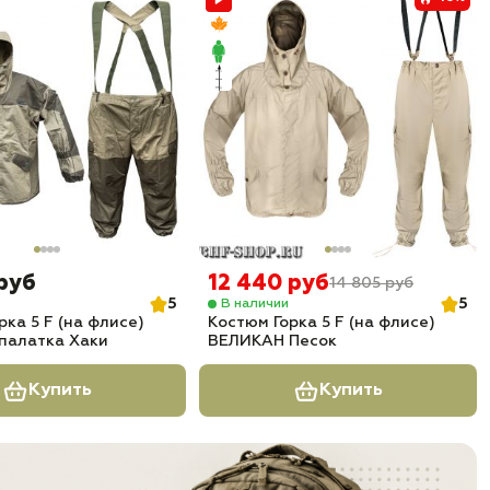
 руб
12 440 руб
14 805 руб
5
5
В наличии
рка 5 F (на флисе)
Костюм Горка 5 F (на флисе)
палатка Хаки
ВЕЛИКАН Песок
Купить
Купить