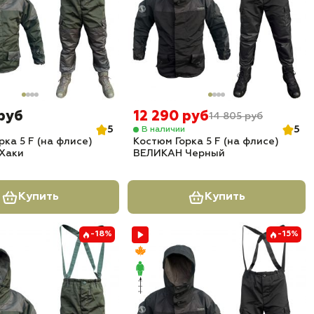
 руб
12 290 руб
14 805 руб
5
5
В наличии
рка 5 F (на флисе)
Костюм Горка 5 F (на флисе)
Хаки
ВЕЛИКАН Черный
Купить
Купить
-18%
-15%