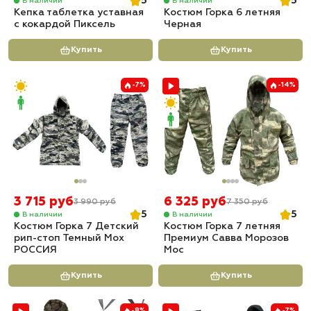
5
5
В наличии
В наличии
Кепка таблетка уставная
Костюм Горка 6 летняя
с кокардой Пиксель
Черная
Купить
Купить
-7%
-14%
3 715 руб
6 325 руб
3 990 руб
7 350 руб
5
5
В наличии
В наличии
Костюм Горка 7 Детский
Костюм Горка 7 летняя
рип-стоп Темный Мох
Премиум Савва Морозов
РОССИЯ
Мос
Купить
Купить
-8%
-7%