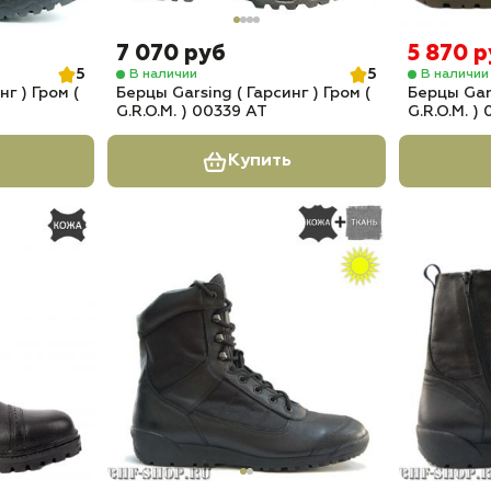
7 070 руб
5 870 
5
5
В наличии
В наличии
г ) Гром (
Берцы Garsing ( Гарсинг ) Гром (
Берцы Gars
G.R.O.M. ) 00339 АТ
G.R.O.M. 
Купить