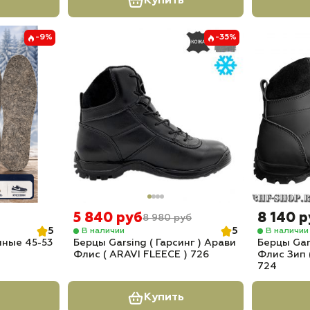
Купить
-9%
-35%
5 840 руб
8 140 
8 980 руб
5
5
В наличии
В наличии
нные 45-53
Берцы Garsing ( Гарсинг ) Арави
Берцы Gars
Флис ( ARAVI FLEECE ) 726
Флис Зип 
724
Купить