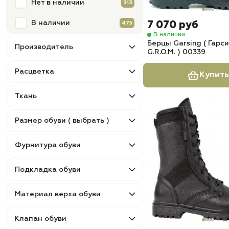
Нет в наличии
313
В наличии
7 070 руб
475
В наличии
Берцы Garsing ( Гарсин
Производитель
G.R.O.M. ) 00339
Расцветка
Купить
Ткань
Размер обуви ( выбрать )
Фурнитура обуви
Подкладка обуви
Материал верха обуви
Клапан обуви