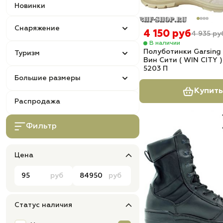
Новинки
Снаряжение
4 150 руб
4 935 ру
В наличии
Полуботинки Garsing (
Туризм
Вин Сити ( WIN CITY 
5203 П
Большие размеры
Купить
Распродажа
Фильтр
Цена
руб
руб
Статус наличия