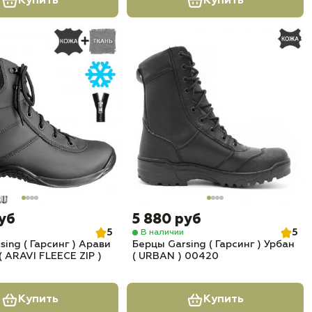
Купить
Купить
руб
5 880 руб
5
5
В наличии
ing ( Гарсинг ) Арави
Берцы Garsing ( Гарсинг ) Урбан
( ARAVI FLEECE ZIP )
( URBAN ) 00420
Купить
Купить