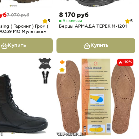
руб
8 170 руб
7 070 руб
5
5
В наличии
ing ( Гарсинг ) Гром (
Берцы АРМАДА ТЕРЕК М-1201
) 00339 МО Мультикам
Купить
Купить
-10%