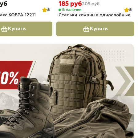
руб
185 руб
205 руб
5
5
В наличии
екс КОБРА 12211
Стельки кожаные однослойные
Купить
Купить