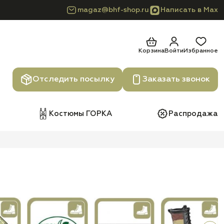
magaz@bhf-shop.ru
Написать в Max
Корзина
Войти
Избранное
Отследить посылку
Заказать звонок
Костюмы ГОРКА
Распродажа