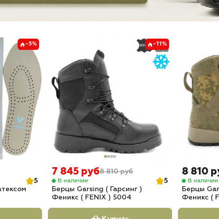
-5%
-11%
7 845 руб
8 810 р
8 810 руб
5
5
В наличии
В наличии
атексом
Берцы Garsing ( Гарсинг )
Берцы Gars
Феникс ( FENIX ) 5004
Феникс ( 