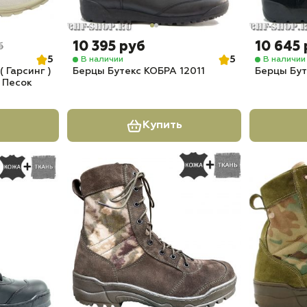
10 395 руб
10 645
б
5
5
В наличии
В наличии
 Гарсинг )
Берцы Бутекс КОБРА 12011
Берцы Бут
) Песок
Купить