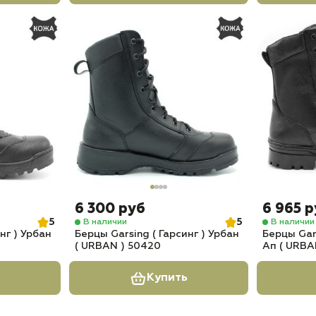
6 300 руб
6 965 
5
5
В наличии
В наличии
нг ) Урбан
Берцы Garsing ( Гарсинг ) Урбан
Берцы Gars
( URBAN ) 50420
Ап ( URBA
Купить