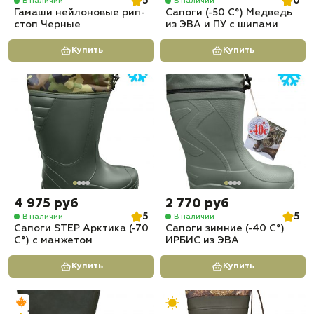
5
0
В наличии
В наличии
Гамаши нейлоновые рип-
Сапоги (-50 С°) Медведь
стоп Черные
из ЭВА и ПУ с шипами
Купить
Купить
4 975 руб
2 770 руб
5
5
В наличии
В наличии
Сапоги STEP Арктика (-70
Сапоги зимние (-40 С°)
С°) с манжетом
ИРБИС из ЭВА
Купить
Купить