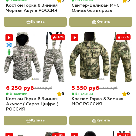
5
5
В наличии
В наличии
Костюм Горка 8 Зимняя
Свитер-Великан МЧС
Черная Акула РОССИЯ
Олива без выреза
Купить
Купить
-17%
-29%
6 250 руб
5 350 руб
7 530 руб
7 530 руб
5
0
В наличии
В наличии
Костюм Горка 8 Зимняя
Костюм Горка 8 Зимняя
Акупат ( Серая Цифра )
МОС РОССИЯ
РОССИЯ
Купить
Купить
-11%
-18%