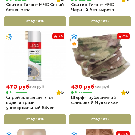
Свитер-Гигант МЧС Синий
Свитер-Гигант МЧС
без выреза
Черный без выреза
Купить
Купить
-7%
-11%
470 руб
430 руб
505 руб
485 руб
5
0
В наличии
В наличии
Спрей для защиты от
Шарф-труба зимний
воды и грязи
флисовый Мультикам
универсальный Silver
Купить
Купить
-19%