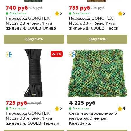
740 руб
735 руб
795 руб
795 руб
5
5
В наличии
В наличии
Паракорд GONGTEX
Паракорд GONGTEX
Nylon, 30 м, 5мм, 11-ти
Nylon, 30 м, 5мм, 11-ти
жильный, 600LB Олива
жильный, 600LB Песок
Купить
Купить
-9%
725 руб
4 225 руб
795 руб
5
4
В наличии
В наличии
Паракорд GONGTEX
Сеть маскировочная 3
Nylon, 30 м, 5мм, 11-ти
метра на 3 метра
жильный, 600LB Черный
Камуфляж