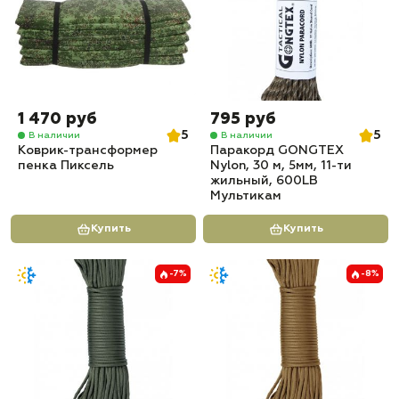
1 470 руб
795 руб
5
5
В наличии
В наличии
Коврик-трансформер
Паракорд GONGTEX
пенка Пиксель
Nylon, 30 м, 5мм, 11-ти
жильный, 600LB
Мультикам
Купить
Купить
-7%
-8%