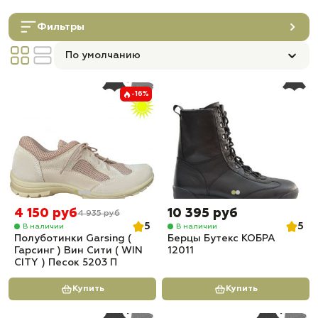
Фильтры
По умолчанию
-16%
4 150 руб
10 395 руб
4 935 руб
5
5
В наличии
В наличии
Полуботинки Garsing (
Берцы Бутекс КОБРА
Гарсинг ) Вин Сити ( WIN
12011
CITY ) Песок 5203 П
Купить
Купить