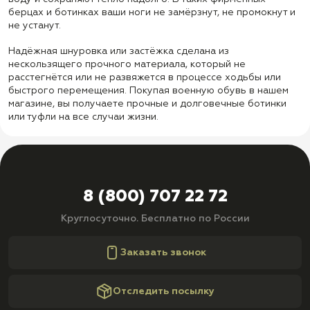
берцах и ботинках ваши ноги не замёрзнут, не промокнут и
не устанут.
Надёжная шнуровка или застёжка сделана из
нескользящего прочного материала, который не
расстегнётся или не развяжется в процессе ходьбы или
быстрого перемещения. Покупая военную обувь в нашем
магазине, вы получаете прочные и долговечные ботинки
или туфли на все случаи жизни.
8 (800) 707 22 72
Круглосуточно. Бесплатно по России
Заказать звонок
Отследить посылку