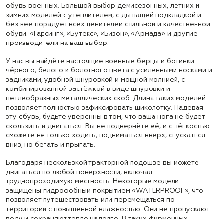
обувь военных. Большой выбор демисезонных, летних и
зимних моделей с утеплителем, с дышащей подкладкой и
без неё порадует всех ценителей стильной и качественной
обуви. «Гарсинг», «Бутекс», «Бизон», «Армада» и другие
производители на ваш выбор.
У нас вы найдёте настоящие военные берцы и ботинки
чёрного, белого и болотного цвета с усиленными носками и
задниками, удобной шнуровкой и мощной молнией, с
комбинированной застёжкой в виде шнуровки и
петлеобразных металлических скоб. Длина таких моделей
позволяет полностью зафиксировать щиколотку. Надевая
эту обувь, будьте уверенны в том, что ваша нога не будет
скользить и двигаться. Вы не подвернёте её, и с лёгкостью
сможете не только ходить, подниматься вверх, спускаться
вниз, но бегать и прыгать.
Благодаря нескользкой тракторной подошве вы можете
двигаться по любой поверхности, включая
труднопроходимую местность. Некоторые модели
защищены гидрофобным покрытием «WATERPROOF», что
позволяет путешествовать или перемещаться по
территории с повышенной влажностью. Они не пропускают
воду и сохраняют тепло надолго. В таких фирменных