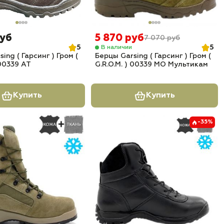
руб
5 870 руб
7 070 руб
5
5
В наличии
ing ( Гарсинг ) Гром (
Берцы Garsing ( Гарсинг ) Гром (
 00339 АТ
G.R.O.M. ) 00339 МО Мультикам
Купить
Купить
-35%