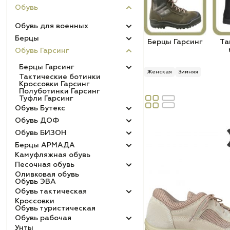
Обувь
Обувь для военных
Берцы
Берцы Гарсинг
Та
Обувь Гарсинг
Берцы Гарсинг
Женская
Зимняя
Тактические ботинки
Кроссовки Гарсинг
Полуботинки Гарсинг
Туфли Гарсинг
Обувь Бутекс
Обувь ДОФ
Обувь БИЗОН
Берцы АРМАДА
Камуфляжная обувь
Песочная обувь
Оливковая обувь
Обувь ЭВА
Обувь тактическая
Кроссовки
Обувь туристическая
Обувь рабочая
Унты