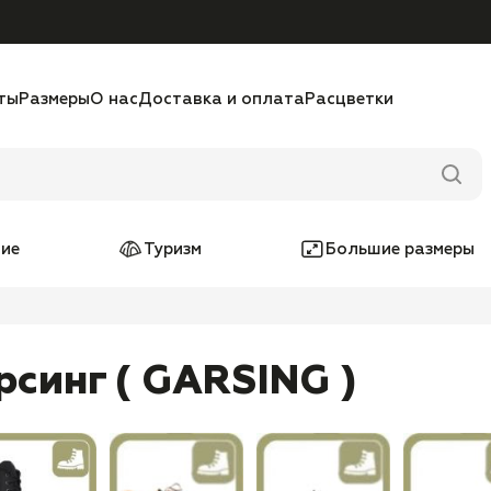
ты
Размеры
О нас
Доставка и оплата
Расцветки
ие
Туризм
Большие размеры
рсинг ( GARSING )