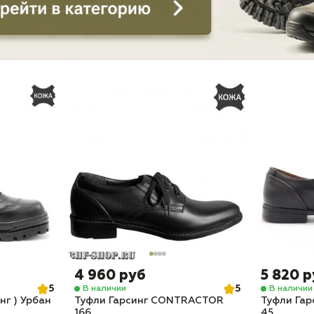
4 960 руб
5 820 
5
5
В наличии
В наличии
нг ) Урбан
Туфли Гарсинг CONTRACTOR
Туфли Га
166
45