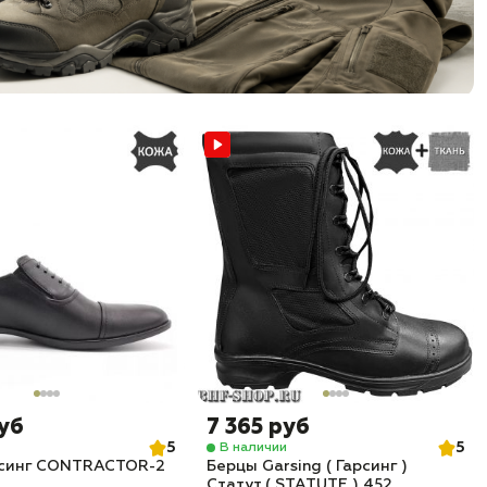
руб
7 365 руб
5
5
В наличии
рсинг CONTRACTOR-2
Берцы Garsing ( Гарсинг )
Статут ( STATUTE ) 452