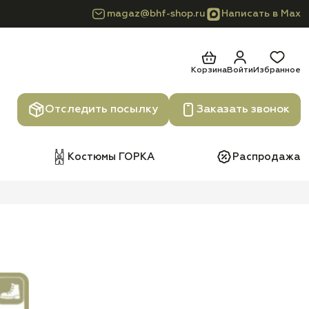
magaz@bhf-shop.ru
Написать в Max
Корзина
Войти
Избранное
Отследить посылку
Заказать звонок
Костюмы ГОРКА
Распродажа