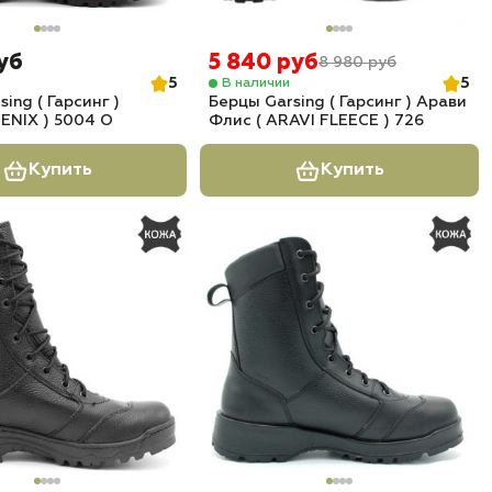
уб
5 840 руб
8 980 руб
5
5
В наличии
ing ( Гарсинг )
Берцы Garsing ( Гарсинг ) Арави
FENIX ) 5004 О
Флис ( ARAVI FLEECE ) 726
Купить
Купить