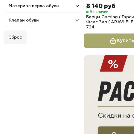
8 140 руб
Материал верха обуви
В наличии
Берцы Garsing ( Гарси
Клапан обуви
Флис Зип ( ARAVI FLE
724
Сброс
Купить