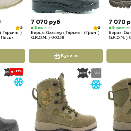
7 070 руб
7 070 
б
5
5
В наличии
В наличии
 Гарсинг )
Берцы Garsing ( Гарсинг ) Гром (
Берцы Gars
) Песок
G.R.O.M. ) 00339
G.R.O.M. )
Купить
-11%