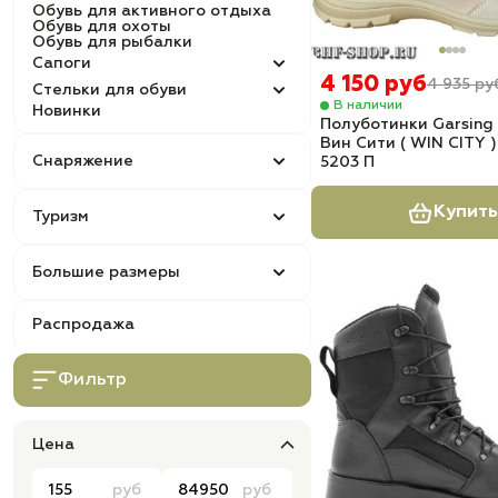
Обувь для активного отдыха
Обувь для охоты
Обувь для рыбалки
Сапоги
4 150 руб
4 935 ру
Стельки для обуви
В наличии
Новинки
Полуботинки Garsing (
Вин Сити ( WIN CITY 
Снаряжение
5203 П
Купить
Туризм
Большие размеры
Распродажа
Фильтр
Цена
руб
руб