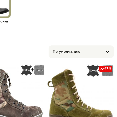
рсинг
По умолчанию
-17%