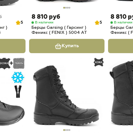
8 810 руб
8 810 р
б
5
5
В наличии
В наличии
нг )
Берцы Garsing ( Гарсинг )
Берцы Gars
4
Феникс ( FENIX ) 5004 АТ
Феникс ( 
Купить