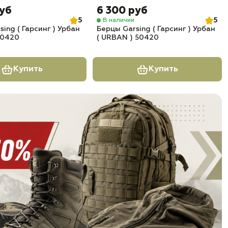
руб
6 300 руб
5
5
В наличии
ing ( Гарсинг ) Урбан
Берцы Garsing ( Гарсинг ) Урбан
 0420
( URBAN ) 50420
Купить
Купить