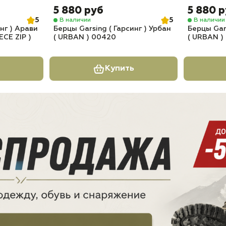
5 880 руб
5 880 
5
5
В наличии
В наличии
нг ) Арави
Берцы Garsing ( Гарсинг ) Урбан
Берцы Gars
ECE ZIP )
( URBAN ) 00420
( URBAN )
Купить