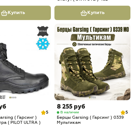
Купить
Купить
уб
8 255 руб
5
5
В наличии
rsing ( Гарсинг )
Берцы Garsing ( Гарсинг ) 0339
ра ( PILOT ULTRA )
Мультикам