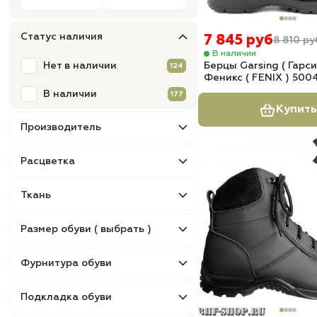
Статус наличия
7 845 руб
8 810 ру
В наличии
Нет в наличии
Берцы Garsing ( Гарси
124
Феникс ( FENIX ) 500
В наличии
177
Купить
Производитель
Расцветка
Ткань
Размер обуви ( выбрать )
Фурнитура обуви
Подкладка обуви