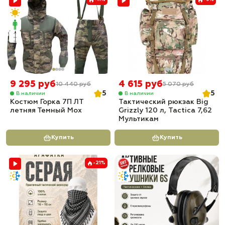
9 295 руб
4 615 руб
10 440 руб
5 070 руб
5
5
В наличии
В наличии
Костюм Горка 7П ЛТ
Тактический рюкзак Big
летняя Темный Мох
Grizzly 120 л, Tactica 7,62
Мультикам
Купить
Купить
-21%