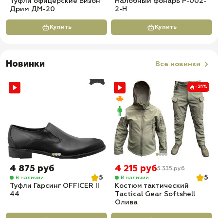
Туфли офицерские Бизон
Налобный фонарь P-002-
Дрим ДМ-20
2-H
Купить
Купить
Новинки
Все новинки
-21%
4 875 руб
4 215 руб
5 335 руб
5
5
В наличии
В наличии
Туфли Гарсинг OFFICER II
Костюм тактический
44
Tactical Gear Softshell
Олива