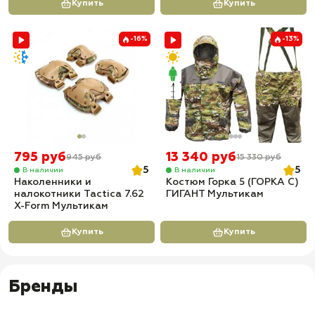
Купить
Купить
-16%
-13%
795 руб
13 340 руб
945 руб
15 330 руб
5
5
В наличии
В наличии
Наколенники и
Костюм Горка 5 (ГОРКА С)
налокотники Tactica 7.62
ГИГАНТ Мультикам
X-Form Мультикам
Купить
Купить
Бренды