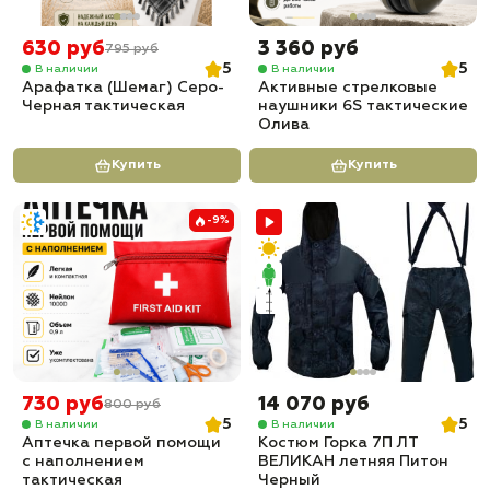
630 руб
3 360 руб
795 руб
5
5
В наличии
В наличии
Арафатка (Шемаг) Серо-
Активные стрелковые
Черная тактическая
наушники 6S тактические
Олива
Купить
Купить
-9%
730 руб
14 070 руб
800 руб
5
5
В наличии
В наличии
Аптечка первой помощи
Костюм Горка 7П ЛТ
с наполнением
ВЕЛИКАН летняя Питон
тактическая
Черный