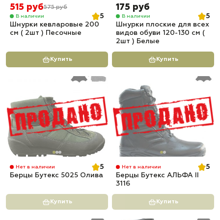
515 руб
175 руб
575 руб
5
5
В наличии
В наличии
Шнурки кевларовые 200
Шнурки плоские для всех
см ( 2шт ) Песочные
видов обуви 120-130 см (
2шт ) Белые
Купить
Купить
5
5
Нет в наличии
Нет в наличии
Берцы Бутекс 5025 Олива
Берцы Бутекс АЛЬФА II
3116
Купить
Купить