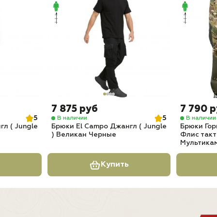
7 875 руб
7 790 
5
5
В наличии
В наличии
л ( Jungle
Брюки El Campo Джангл ( Jungle
Брюки Гор
) Великан Черные
Флис такт
Мультика
Купить