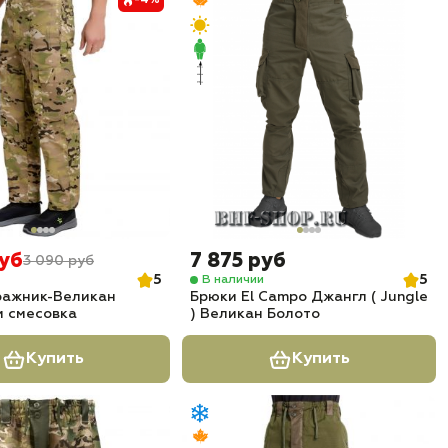
-4%
руб
7 875 руб
3 090 руб
5
5
В наличии
ражник-Великан
Брюки El Campo Джангл ( Jungle
м смесовка
) Великан Болото
Купить
Купить