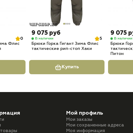
9 075 руб
9 075 
0
5
В наличии
В наличии
Зима Флис
Брюки Горка Гигант Зима Флис
Брюки Гор
п
тактические рип-стоп Хаки
тактическ
Питон
Купить
рмация
Мой профиль
ти
Мои заказы
и
Мои сохраненные адреса
 товары
Моя информация