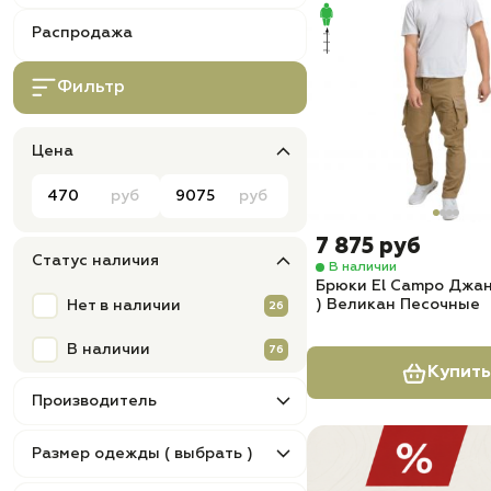
Распродажа
Фильтр
Цена
руб
руб
7 875 руб
Статус наличия
В наличии
Брюки El Campo Джанг
) Великан Песочные
Нет в наличии
26
В наличии
76
Купить
Производитель
Размер одежды ( выбрать )