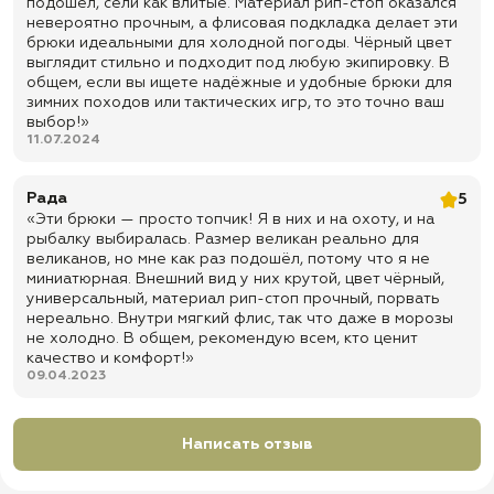
подошёл, сели как влитые. Материал рип-стоп оказался
✅ Быстрая отправка
невероятно прочным, а флисовая подкладка делает эти
брюки идеальными для холодной погоды. Чёрный цвет
выглядит стильно и подходит под любую экипировку. В
общем, если вы ищете надёжные и удобные брюки для
зимних походов или тактических игр, то это точно ваш
выбор!»
11.07.2024
Рада
5
«Эти брюки — просто топчик! Я в них и на охоту, и на
рыбалку выбиралась. Размер великан реально для
великанов, но мне как раз подошёл, потому что я не
миниатюрная. Внешний вид у них крутой, цвет чёрный,
универсальный, материал рип-стоп прочный, порвать
нереально. Внутри мягкий флис, так что даже в морозы
не холодно. В общем, рекомендую всем, кто ценит
качество и комфорт!»
09.04.2023
Написать отзыв