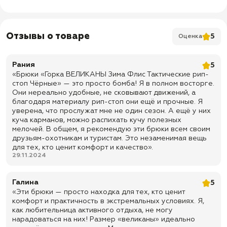
✅ Пояс: на резинке
✅ Застежка пояса: двойная пуговица
✅ Шлевки: широкие, под ремень
Отзывы о товаре
5
Оценка
✅ Вставки: непромокаемые CatsEYE
✅ Колени: скрытый карман для установки дополнительной защиты
Рания
5
или непромокаемого материала
«Брюки «Горка ВЕЛИКАНЫ Зима Флис Тактические рип-
стоп Чёрные» — это просто бомба! Я в полном восторге.
✅ Низ брюк: стопы на резинке
Они нереально удобные, не сковывают движений, а
✅ Передние карманы: 2 прорезных кармана на пуговице
благодаря материалу рип-стоп они ещё и прочные. Я
уверена, что прослужат мне не один сезон. А ещё у них
✅ Боковые карманы: 2 кармана с клапаном на пуговице
куча карманов, можно распихать кучу полезных
✅ Задний карман: 1 горизонтальный карман на молнии
мелочей. В общем, я рекомендую эти брюки всем своим
друзьям-охотникам и туристам. Это незаменимая вещь
✅ Цвет: черный
для тех, кто ценит комфорт и качество».
✅ Размерная категория: Великан — большие размеры 64–66, 68–70,
29.11.2024
72–74, 76–78 для крупной фигуры
✅ Ростовка: до 194–205 см — для высоких мужчин
Галина
5
«Эти брюки — просто находка для тех, кто ценит
✅ Назначение: зимние тактические брюки Горка Великан из ткани
рип-стоп с флисовой подкладкой для рыбалки, охоты, туризма,
комфорт и практичность в экстремальных условиях. Я,
полевых условий и активной носки
как любительница активного отдыха, не могу
нарадоваться на них! Размер «великаны» идеально
✅ Доставка по всей России