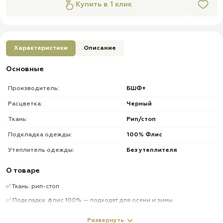
Купить в 1 клик
Характеристики
Описание
Основные
Производитель:
БШФ+
Расцветка:
Черный
Ткань:
Рип/стоп
Подкладка одежды:
100% Флис
Утеплитель одежды:
Без утеплителя
О товаре
✅ Ткань: рип-стоп
✅ Подкладка: флис 100% — подходят для осени и зимы
✅ Застежка: ширинка на молнии
Развернуть