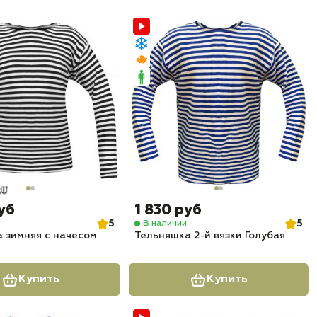
уб
1 830 руб
5
5
В наличии
 зимняя с начесом
Тельняшка 2-й вязки Голубая
Купить
Купить