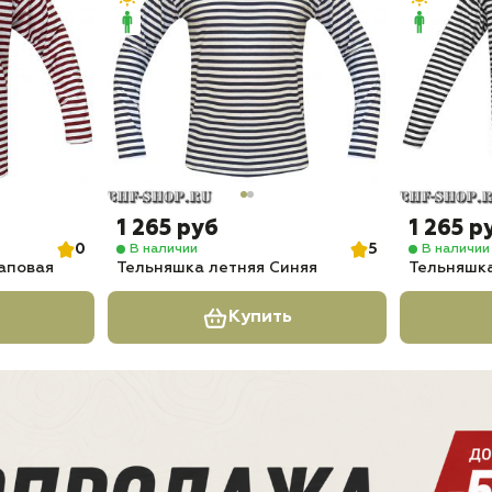
1 265 руб
1 265 р
0
5
В наличии
В наличии
аповая
Тельняшка летняя Синяя
Тельняшка
Купить