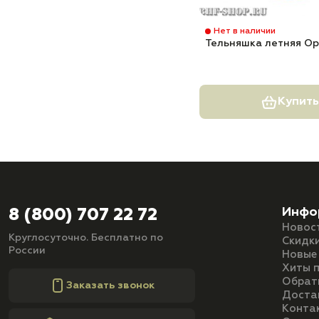
Нет в наличии
Тельняшка летняя О
Купить
Инфо
8 (800) 707 22 72
Новос
Круглосуточно. Бесплатно по
Скидк
России
Новые
Хиты 
Обрат
Заказать звонок
Доста
Конта