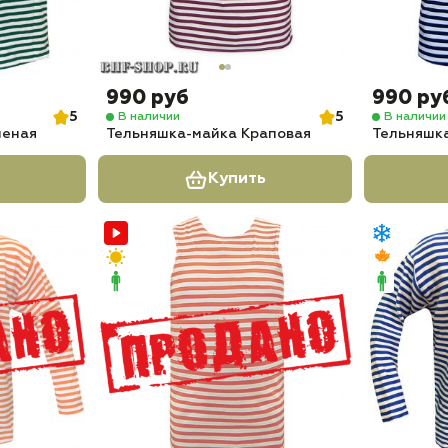
990 руб
990 ру
5
5
В наличии
В наличии
леная
Тельняшка-майка Краповая
Тельняшк
Купить