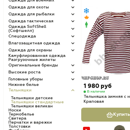
Одежда для военных
Одежда для охоты
Одежда для рыбалки
Одежда тактическая
Одежда SoftShell
(Софтшелл)
Спецодежда
Влагозащитная одежда
Одежда для охраны
Камуфлированная одежда
Разгрузочные жилеты
Оригинальные бренды
Высокие роста
Головные уборы
Нижнее белье
1 980 руб
Тельняшки
В наличии
Тельняшка зимняя с 
Тельняшки детские
Краповая
Тельняшки стандартные
Тельняшки великан
Носки
Термобелье
Купить
Свитера
Перчатки и варежки
Толстовки