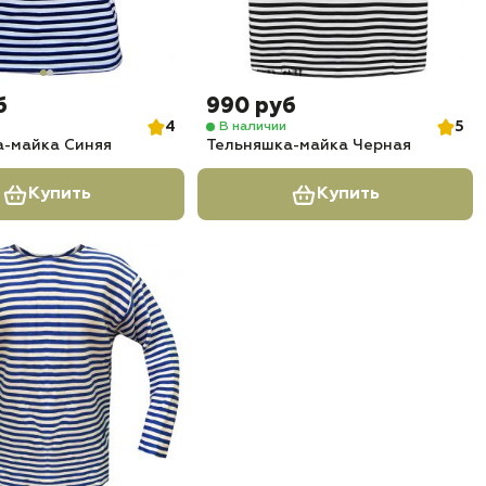
б
990 руб
4
5
В наличии
а-майка Синяя
Тельняшка-майка Черная
Купить
Купить