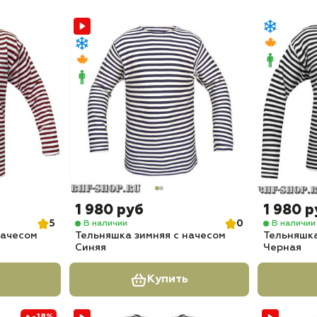
1 980 руб
1 980 р
5
0
В наличии
В наличии
начесом
Тельняшка зимняя с начесом
Тельняшка
Синяя
Черная
Купить