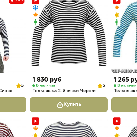
-18%
1 830 руб
1 265 р
5
5
В наличии
В наличии
Синяя
Тельняшка 2-й вязки Черная
Тельняшка
Купить