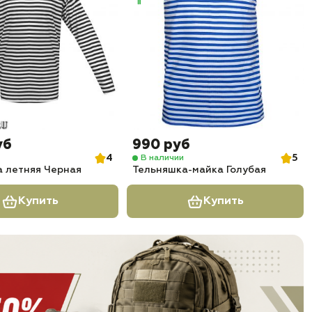
уб
990 руб
4
5
В наличии
 летняя Черная
Тельняшка-майка Голубая
Купить
Купить