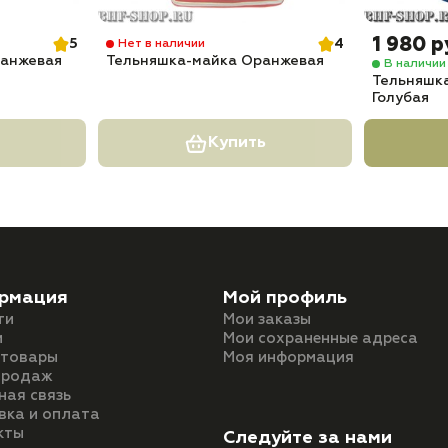
1 980 р
5
4
Нет в наличии
ранжевая
Тельняшка-майка Оранжевая
В наличии
Тельняшка
Голубая
Купить
рмация
Мой профиль
ти
Мои заказы
и
Мои сохраненные адреса
 товары
Моя информация
продаж
ная связь
вка и оплата
кты
Следуйте за нами