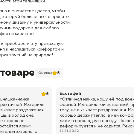
ности этой тельняшки.
пна в множестве цветов, чтобы
, который больше всего нравится.
ному дизайну и универсальности,
личным подарком для любого
форт и качество.
ть приобрести эту прекрасную
ня и насладиться комфортом и
 приключений на природе!
 товаре
5
Оценка
Евстафий
5
льняшка-майка
«Отличная майка, ношу её под вое
практичной. Материал
формой. Материал качественный, п
вызывает раздражения.
телу, не вызывает раздражения. Ма
ешь, в холод она
хорошо держит тепло, в ней комфо
ле стирок не
даже в прохладную погоду. После 
остаётся ярким.
деформируется и не садится. Реко
12.11.2022
ителям активного