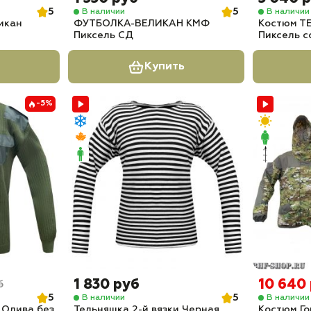
5
5
В наличии
В наличии
икан
ФУТБОЛКА-ВЕЛИКАН КМФ
Костюм ТЕ
Пиксель СД
Пиксель с
Купить
-5%
1 830 руб
10 640
б
5
5
В наличии
В наличии
 Олива без
Тельняшка 2-й вязки Черная
Костюм Го