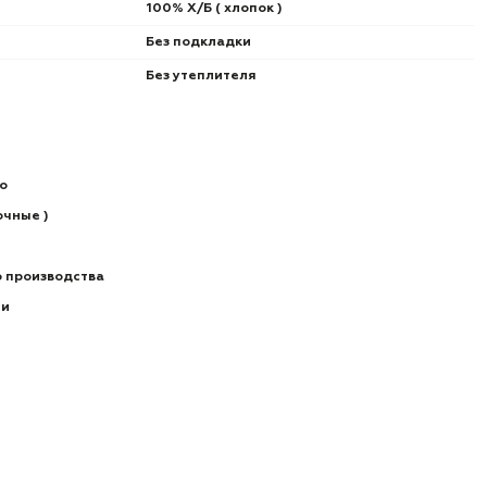
100% Х/Б ( хлопок )
Без подкладки
Без утеплителя
о
очные )
о производства
ии