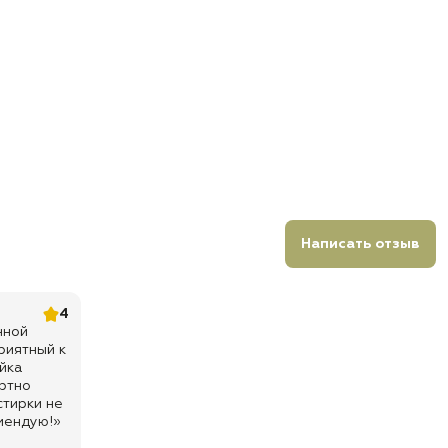
Написать отзыв
4
нной
риятный к
йка
ртно
стирки не
мендую!»