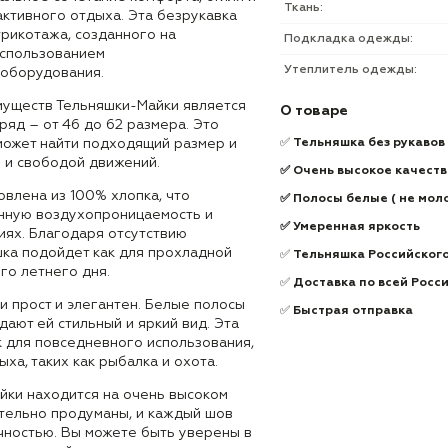
Ткань:
активного отдыха. Эта безрукавка
трикотажа, созданного на
Подкладка одежды:
использованием
Утеплитель одежды:
оборудования.
муществ Тельняшки-Майки является
О товаре
яд – от 46 до 62 размера. Это
сможет найти подходящий размер и
✅
Тельняшка без рукавов
 и свободой движений.
✅ Очень высокое качеств
влена из 100% хлопка, что
✅ Полосы белые ( не мол
нную воздухопроницаемость и
✅ Умеренная яркость
иях. Благодаря отсутствию
шка подойдет как для прохладной
✅
Тельняшка Российског
ого летнего дня.
✅
Доставка по всей Росс
и прост и элегантен. Белые полосы
✅
Быстрая отправка
ают ей стильный и яркий вид. Эта
к для повседневного использования,
ыха, таких как рыбалка и охота.
йки находится на очень высоком
ательно продуманы, и каждый шов
чностью. Вы можете быть уверены в