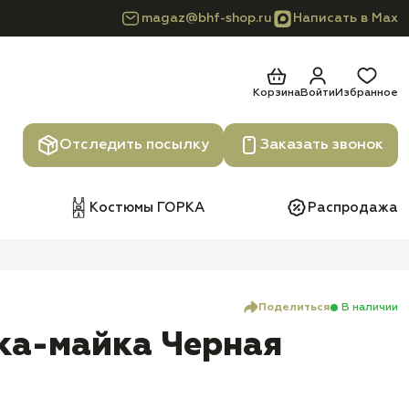
magaz@bhf-shop.ru
Написать в Max
Корзина
Войти
Избранное
Отследить посылку
Заказать звонок
Костюмы ГОРКА
Распродажа
Поделиться
В наличии
ка-майка Черная