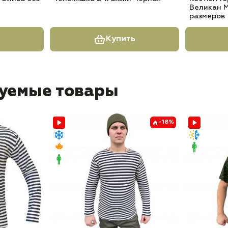
Великан 
размеров
Купить
уемые товары
-18%