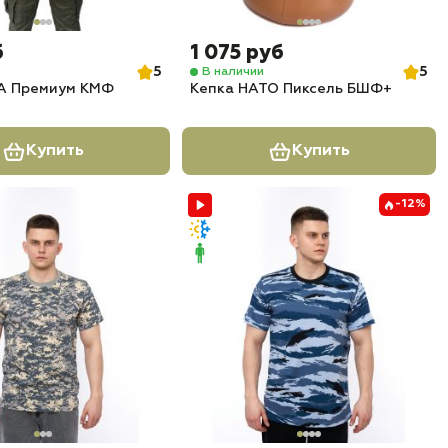
б
1 075 руб
5
5
В наличии
 Премиум КМФ
Кепка НАТО Пиксель БШФ+
Купить
Купить
-12%