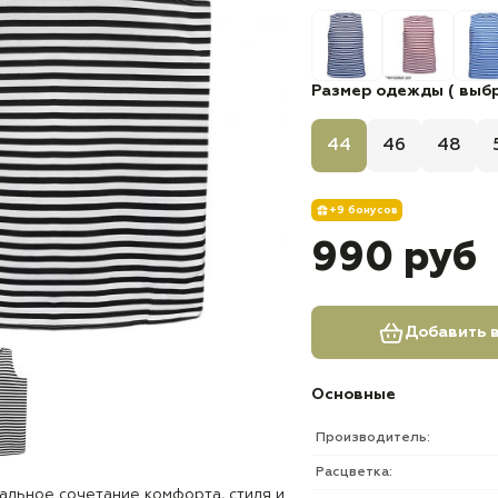
Размер одежды ( выбр
44
46
48
+9 бонусов
990 руб
Добавить в
Основные
Производитель:
Расцветка:
альное сочетание комфорта, стиля и