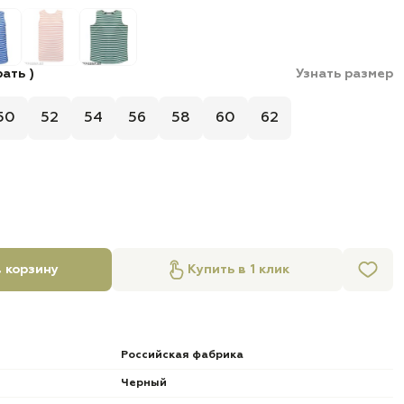
ать )
Узнать размер
50
52
54
56
58
60
62
 корзину
Купить в 1 клик
Российская фабрика
Черный