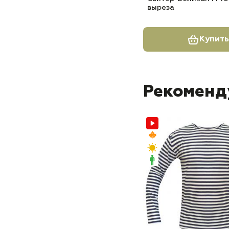
выреза
Купить
Рекоменд