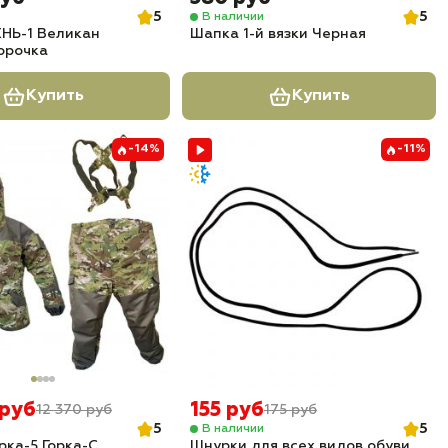
5
5
В наличии
НЬ-1 Великан
Шапка 1-й вязки Черная
орочка
Купить
Купить
-14%
-11%
 руб
155 руб
12 370 руб
175 руб
5
5
В наличии
рка-5 Горка-С
Шнурки для всех видов обуви