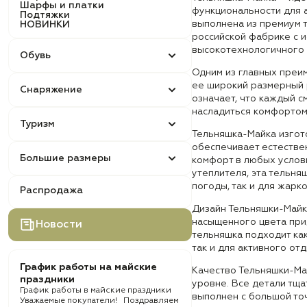
Шарфы и платки
функциональности для 
Подтяжки
выполнена из премиум 
НОВИНКИ
российской фабрике с 
высокотехнологичного 
Обувь
Одним из главных преи
ее широкий размерный р
Снаряжение
означает, что каждый 
насладиться комфортом
Туризм
Тельняшка-Майка изгото
обеспечивает естестве
Большие размеры
комфорт в любых услов
утеплителя, эта тельня
погоды, так и для жарк
Распродажа
Дизайн Тельняшки-Майк
насыщенного цвета прид
Новости
тельняшка подходит ка
так и для активного отд
График работы на майские
Качество Тельняшки-Ма
праздники
уровне. Все детали тщ
График работы в майские праздники
выполнен с большой то
Уважаемые покупатели! Поздравляем