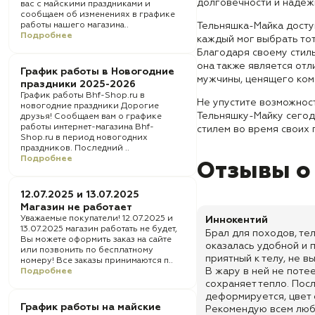
долговечности и надеж
вас с майскими праздниками и
сообщаем об изменениях в графике
работы нашего магазина..
Тельняшка-Майка досту
Подробнее
каждый мог выбрать тот
Благодаря своему стиль
она также является от
График работы в Новогодние
мужчины, ценящего ком
праздники 2025-2026
График работы Bhf-Shop.ru в
Не упустите возможнос
новогодние праздники Дорогие
Тельняшку-Майку сегод
друзья! Сообщаем вам о графике
работы интернет-магазина Bhf-
стилем во время своих
Shop.ru в период новогодних
праздников. Последний ..
Подробнее
Отзывы о
12.07.2025 и 13.07.2025
Магазин не работает
Уважаемые покупатели! 12.07.2025 и
Иннокентий
13.07.2025 магазин работать не будет,
Брал для походов, те
Вы можете оформить заказ на сайте
оказалась удобной и 
или позвонить по бесплатному
приятный к телу, не 
номеру! Все заказы принимаются п..
В жару в ней не поте
Подробнее
сохраняет тепло. Пос
деформируется, цвет 
График работы на майские
Рекомендую всем люб