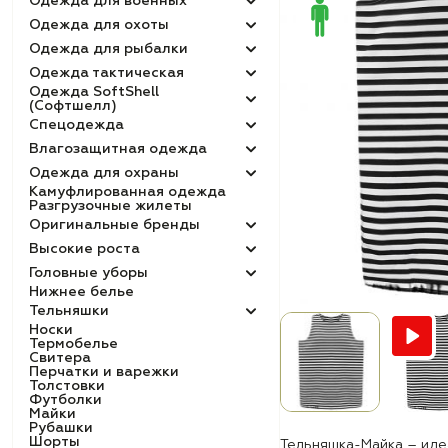
Одежда для военных
Одежда для охоты
Одежда для рыбалки
Одежда тактическая
Одежда SoftShell
(Софтшелл)
Спецодежда
Влагозащитная одежда
Одежда для охраны
Камуфлированная одежда
Разгрузочные жилеты
Оригинальные бренды
Высокие роста
Головные уборы
Нижнее белье
Тельняшки
Носки
Термобелье
Свитера
Перчатки и варежки
Толстовки
Футболки
Майки
Рубашки
Шорты
Тельняшка-Майка – иде