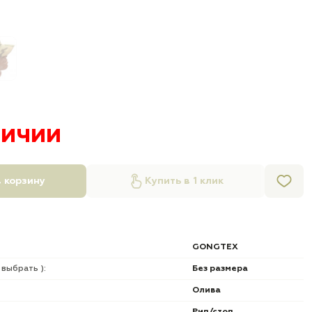
личии
 корзину
Купить в 1 клик
GONGTEX
 выбрать ):
Без размера
Олива