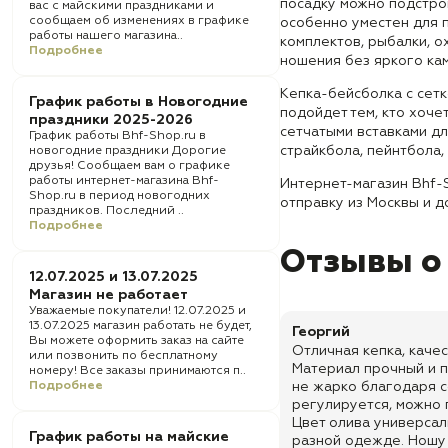
посадку можно подстро
вас с майскими праздниками и
сообщаем об изменениях в графике
особенно уместен для п
работы нашего магазина..
комплектов, рыбалки, о
Подробнее
ношения без яркого ка
Кепка-бейсболка с сет
График работы в Новогодние
подойдет тем, кто хочет
праздники 2025-2026
сетчатыми вставками дл
График работы Bhf-Shop.ru в
страйкбола, пейнтбола,
новогодние праздники Дорогие
друзья! Сообщаем вам о графике
работы интернет-магазина Bhf-
Интернет-магазин Bhf-
Shop.ru в период новогодних
отправку из Москвы и д
праздников. Последний ..
Подробнее
Отзывы о
12.07.2025 и 13.07.2025
Магазин не работает
Уважаемые покупатели! 12.07.2025 и
13.07.2025 магазин работать не будет,
Георгий
Вы можете оформить заказ на сайте
Отличная кепка, каче
или позвонить по бесплатному
Материал прочный и п
номеру! Все заказы принимаются п..
Подробнее
не жарко благодаря с
регулируется, можно 
Цвет олива универсал
График работы на майские
разной одежде. Ношу 