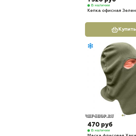
В наличии
Кепка офисная Зеле
Купить
470 руб
В наличии
Маска флисовая Хаки 