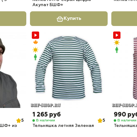
Акупат БШФ+
Купить
1 265 руб
990 ру
5
5
В наличии
В наличии
ШФ+ из
Тельняшка летняя Зеленая
Тельняшк