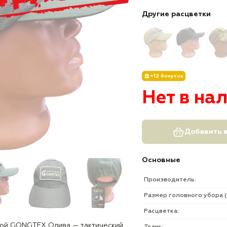
Другие расцветки
+12 бонусов
Нет в на
Добавить в
Основные
Производитель:
Размер головного убора (
Расцветка:
кой GONGTEX Олива — тактический