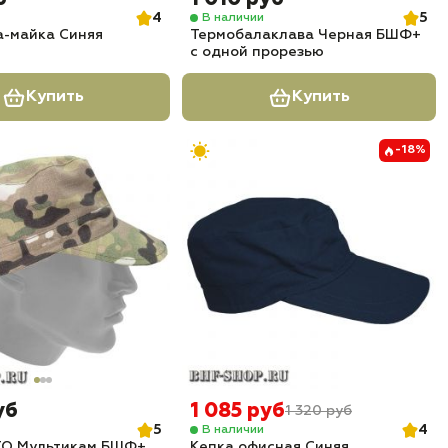
4
5
В наличии
а-майка Синяя
Термобалаклава Черная БШФ+
с одной прорезью
Купить
Купить
-18%
уб
1 085 руб
1 320 руб
5
4
В наличии
ТО Мультикам БШФ+
Кепка офисная Синяя