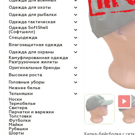
Одежда для военных
Одежда для охоты
Одежда для рыбалки
Одежда тактическая
Одежда SoftShell
(Софтшелл)
Спецодежда
Влагозащитная одежда
Одежда для охраны
Камуфлированная одежда
Разгрузочные жилеты
Оригинальные бренды
Высокие роста
Головные уборы
Нижнее белье
Тельняшки
Носки
Термобелье
Свитера
Перчатки и варежки
Толстовки
Футболки
Майки
Рубашки
Шорты
Кепка-бейсболка с сет