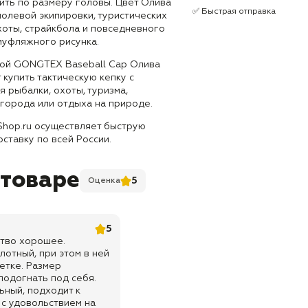
ить по размеру головы. Цвет Олива
✅ Быстрая отправка
олевой экипировки, туристических
хоты, страйкбола и повседневного
муфляжного рисунка.
кой GONGTEX Baseball Cap Олива
 купить тактическую кепку с
я рыбалки, охоты, туризма,
 города или отдыха на природе.
Shop.ru осуществляет быструю
оставку по всей России.
 товаре
5
Оценка
5
ство хорошее.
лотный, при этом в ней
етке. Размер
подогнать под себя.
ьный, подходит к
с удовольствием на