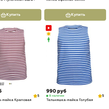
Купить
Купить
б
990 руб
5
5
В наличии
а-майка Краповая
Тельняшка-майка Голубая