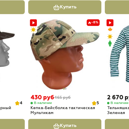
Купить
-8%
430 руб
2 670 
465 руб
4
5
В наличии
В наличии
ерный
Кепка-Бейсболка тактическая
Тельняшк
Мультикам
Зеленая
Купить