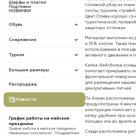
Шарфы и платки
головной убор из ткани
Подтяжки
охоты, туризма, страйк
НОВИНКИ
Цвет Олива хорошо соче
туристической, полево
Обувь
защитных оттенках.
Материал выполнен из 
Снаряжение
и 35% хлопок. Такая тк
использования в поездк
Туризм
активного движения и 
Кепка-бейсболка оснащ
Большие размеры
помогает прикрывать ли
фронтальной поверхно
для размещения нашиво
Распродажа
декоративных патчей.
По бокам расположены в
Новости
предусмотрены 4 венти
конструкция помогает 
кепку удобнее при носк
График работы на майские
поездке или во время а
праздники
График работы в майские праздники
Сзади расположена рег
Уважаемые покупатели! Поздравляем