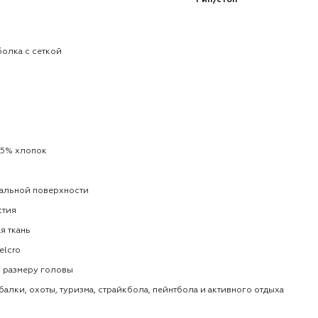
Рип/стоп
болка с сеткой
35% хлопок
тальной поверхности
стия
я ткань
elcro
о размеру головы
алки, охоты, туризма, страйкбола, пейнтбола и активного отдыха