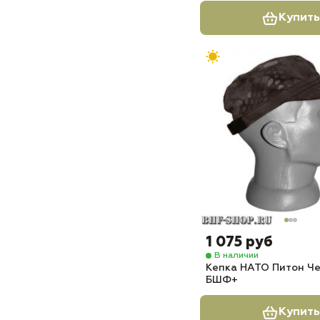
Купить
1 075 руб
В наличии
Кепка НАТО Питон Ч
БШФ+
Купить