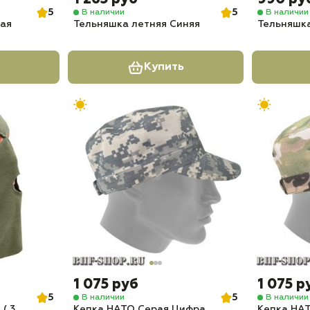
5
5
В наличии
В наличии
ная
Тельняшка летняя Синяя
Тельняшк
Купить
1 075 руб
1 075 р
5
5
В наличии
В наличии
( 3
Кепка НАТО Серая Цифра
Кепка НА