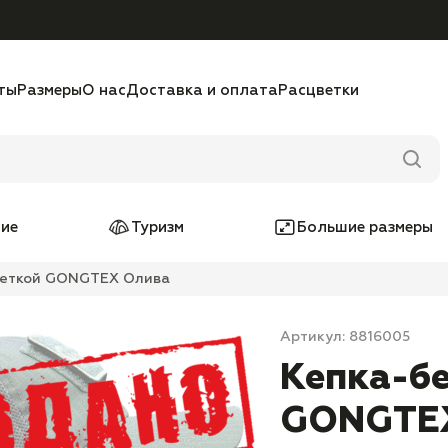
ты
Размеры
О нас
Доставка и оплата
Расцветки
ие
Туризм
Большие размеры
сеткой GONGTEX Олива
Артикул: 8816005
Кепка-бе
GONGTE