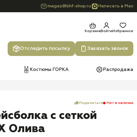
magaz@bhf-shop.ru
Написать в Max
Корзина
Войти
Избранное
Отследить посылку
Заказать звонок
Костюмы ГОРКА
Распродажа
Поделиться
Нет в наличии
йсболка с сеткой
X Олива