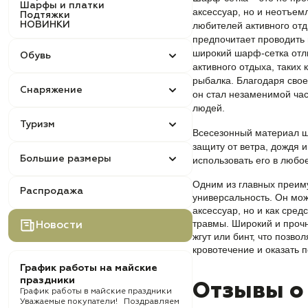
Шарфы и платки
аксессуар, но и неотъе
Подтяжки
НОВИНКИ
любителей активного отды
предпочитает проводить 
широкий шарф-сетка отл
Обувь
активного отдыха, таких 
рыбалка. Благодаря свое
Снаряжение
он стал незаменимой ча
людей.
Туризм
Всесезонный материал 
защиту от ветра, дождя и
Большие размеры
использовать его в любо
Одним из главных преим
Распродажа
универсальность. Он мож
аксессуар, но и как сред
травмы. Широкий и проч
Новости
жгут или бинт, что позво
кровотечение и оказать 
График работы на майские
праздники
Отзывы о
График работы в майские праздники
Уважаемые покупатели! Поздравляем