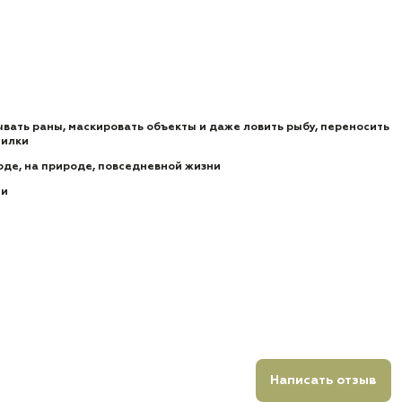
вать раны, маскировать объекты и даже ловить рыбу, переносить
силки
оде, на природе, повседневной жизни
ии
Написать отзыв