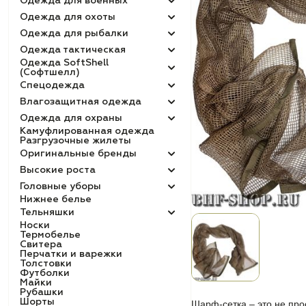
Одежда для военных
Одежда для охоты
Одежда для рыбалки
Одежда тактическая
Одежда SoftShell
(Софтшелл)
Спецодежда
Влагозащитная одежда
Одежда для охраны
Камуфлированная одежда
Разгрузочные жилеты
Оригинальные бренды
Высокие роста
Головные уборы
Нижнее белье
Тельняшки
Носки
Термобелье
Свитера
Перчатки и варежки
Толстовки
Футболки
Майки
Рубашки
Шорты
Шарф-сетка – это не пр