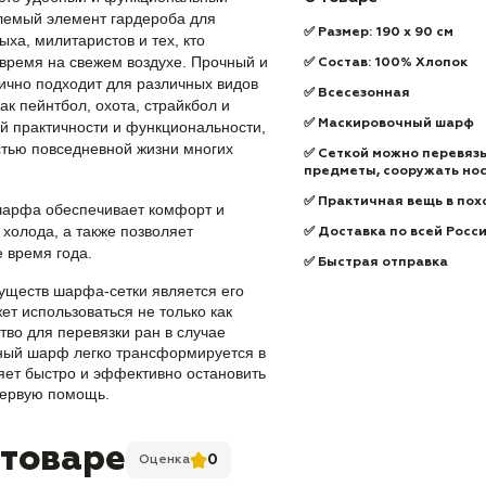
млемый элемент гардероба для
✅ Размер: 190 x 90 см
ха, милитаристов и тех, кто
время на свежем воздухе. Прочный и
✅ Состав: 100% Хлопок
ично подходит для различных видов
✅ Всесезонная
как пейнтбол, охота, страйкбол и
✅ Маскировочный шарф
й практичности и функциональности,
стью повседневной жизни многих
✅ Сеткой можно перевязы
предметы, сооружать но
✅ Практичная вещь в пох
шарфа обеспечивает комфорт и
 холода, а также позволяет
✅ Доставка по всей Росс
е время года.
✅ Быстрая отправка
уществ шарфа-сетки является его
ет использоваться не только как
ство для перевязки ран в случае
ный шарф легко трансформируется в
ляет быстро и эффективно остановить
первую помощь.
 товаре
0
Оценка