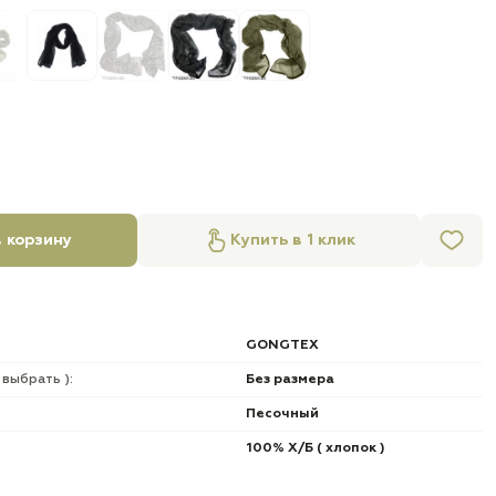
 корзину
Купить в 1 клик
GONGTEX
 выбрать ):
Без размера
Песочный
100% Х/Б ( хлопок )