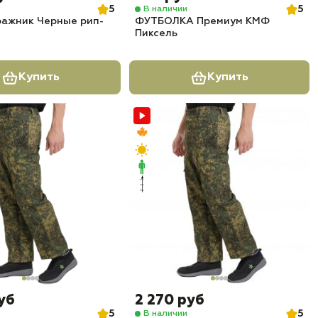
5
5
В наличии
ражник Черные рип-
ФУТБОЛКА Премиум КМФ
Пиксель
Купить
Купить
уб
2 270 руб
5
5
В наличии