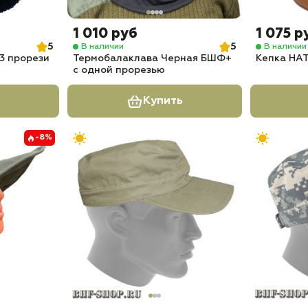
1 010 руб
1 075 р
5
5
В наличии
В наличии
3 прорези
Термобалаклава Черная БШФ+
Кепка НА
с одной прорезью
Купить
-8%