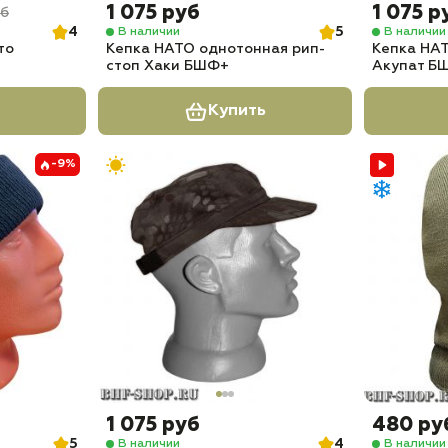
1 075 руб
1 075 р
уб
4
5
В наличии
В наличии
то
Кепка НАТО однотонная рип-
Кепка НА
стоп Хаки БШФ+
Акупат Б
Купить
-9%
1 075 руб
480 ру
5
4
В наличии
В наличии