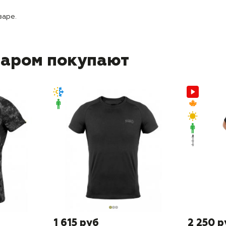
варе.
варом покупают
1 615 руб
2 250 р