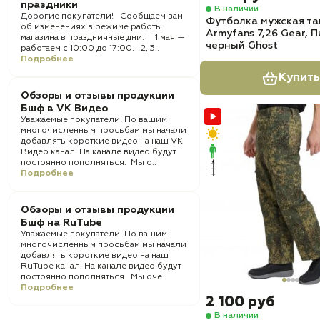
праздники
В наличии
Дорогие покупатели! Сообщаем вам
Футболка мужская та
об изменениях в режиме работы
Armyfans 7,26 Gear, 
магазина в праздничные дни: 1 мая —
черный Ghost
работаем с 10:00 до 17:00. 2, 3..
Подробнее
Купить
Обзоры и отзывы продукции
Бшф в VK Видео
Уважаемые покупатели! По вашим
многочисленным просьбам мы начали
добавлять короткие видео на наш VK
Видео канал. На канале видео будут
постоянно пополняться. Мы о..
Подробнее
Обзоры и отзывы продукции
Бшф на RuTube
Уважаемые покупатели! По вашим
многочисленным просьбам мы начали
добавлять короткие видео на наш
RuTube канал. На канале видео будут
постоянно пополняться. Мы оче..
Подробнее
2 100 руб
В наличии