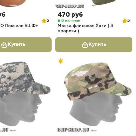
уб
470 руб
5
5
В наличии
ТО Пиксель БШФ+
Маска флисовая Хаки ( 3
прорези )
Купить
Купить