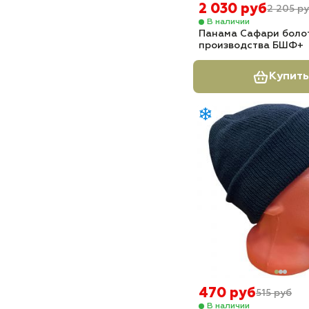
2 030 руб
2 205 р
В наличии
Панама Сафари боло
производства БШФ+
Купить
470 руб
515 руб
В наличии