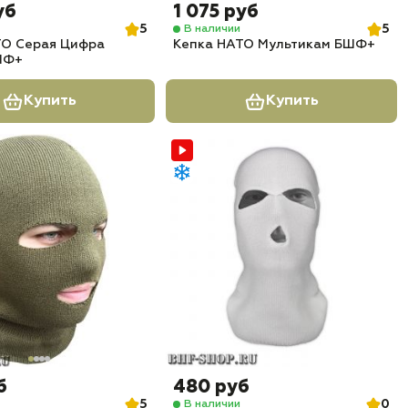
уб
1 075 руб
5
5
В наличии
ТО Серая Цифра
Кепка НАТО Мультикам БШФ+
ШФ+
Купить
Купить
б
480 руб
5
0
В наличии