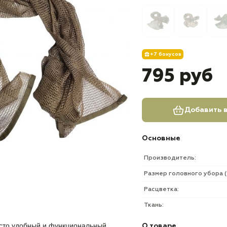
+7 бонусов
795 руб
Добавить в
Основные
Производитель:
Размер головного убора (
Расцветка:
Ткань:
осто удобный и функциональный
О товаре