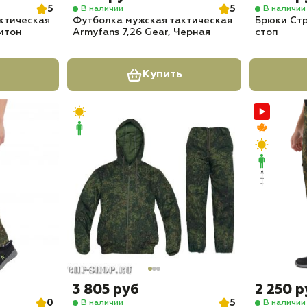
5
5
В наличии
В наличии
ктическая
Футболка мужская тактическая
Брюки Ст
Питон
Armyfans 7,26 Gear, Черная
стоп
Купить
3 805 руб
2 250 р
0
5
В наличии
В наличии