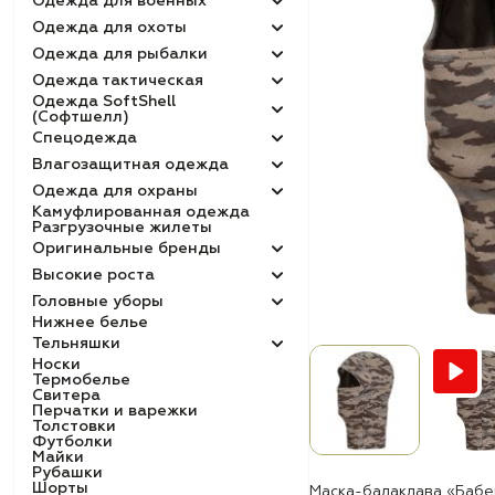
Одежда для военных
Одежда для охоты
Одежда для рыбалки
Одежда тактическая
Одежда SoftShell
(Софтшелл)
Спецодежда
Влагозащитная одежда
Одежда для охраны
Камуфлированная одежда
Разгрузочные жилеты
Оригинальные бренды
Высокие роста
Головные уборы
Нижнее белье
Тельняшки
Носки
Термобелье
Свитера
Перчатки и варежки
Толстовки
Футболки
Майки
Рубашки
Шорты
Маска-балаклава «Бабе