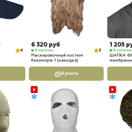
6 320 руб
1 205 р
б
4
5
В наличии
В наличии
Маскировочный костюм
ШАПКА Ф
Кикимора-1 (накидка)
мембраны
Купить