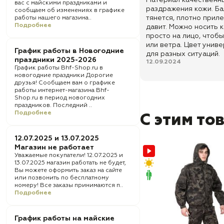
Материал качественны
вас с майскими праздниками и
раздражения кожи. Б
сообщаем об изменениях в графике
тянется, плотно приле
работы нашего магазина..
Подробнее
давит. Можно носить 
просто на лицо, чтобы
или ветра. Цвет унив
График работы в Новогодние
для разных ситуаций.
праздники 2025-2026
12.09.2024
График работы Bhf-Shop.ru в
новогодние праздники Дорогие
друзья! Сообщаем вам о графике
работы интернет-магазина Bhf-
Shop.ru в период новогодних
праздников. Последний ..
Подробнее
С этим то
12.07.2025 и 13.07.2025
Магазин не работает
Уважаемые покупатели! 12.07.2025 и
13.07.2025 магазин работать не будет,
Вы можете оформить заказ на сайте
или позвонить по бесплатному
номеру! Все заказы принимаются п..
Подробнее
График работы на майские