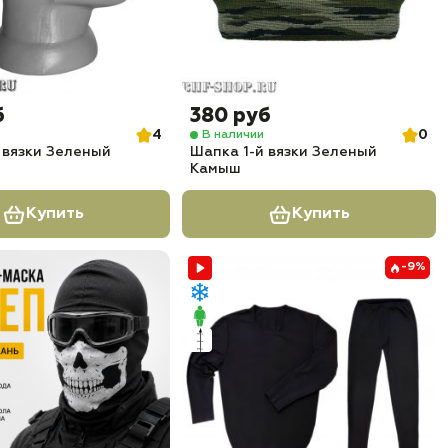
б
380 руб
4
0
В наличии
 вязки Зеленый
Шапка 1-й вязки Зеленый
Камыш
Купить
Купить
-9%