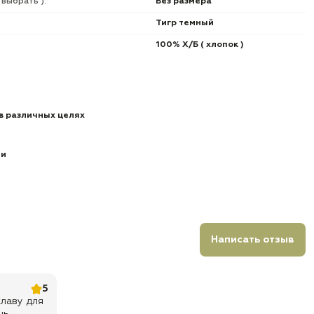
 выбрать ):
Без размера
Тигр темный
100% Х/Б ( хлопок )
в различных целях
ии
Написать отзыв
5
лаву для