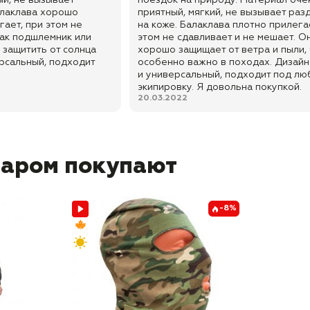
й, не вызывает
поездок на природу. Материал оче
алаклава хорошо
приятный, мягкий, не вызывает ра
гает, при этом не
на коже. Балаклава плотно прилегае
как подшлемник или
этом не сдавливает и не мешает. О
 защитить от солнца
хорошо защищает от ветра и пыли, 
ерсальный, подходит
особенно важно в походах. Дизайн
и универсальный, подходит под л
экипировку. Я довольна покупкой.
20.03.2022
варом покупают
-8%