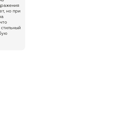
нь
здражения
т, но при
на
что
 стильный
юбую