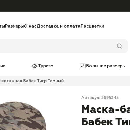
ты
Размеры
О нас
Доставка и оплата
Расцветки
ие
Туризм
Большие размеры
икотажная Бабек Тигр Темный
Артикул: 3695345
Маска-б
Бабек Ти