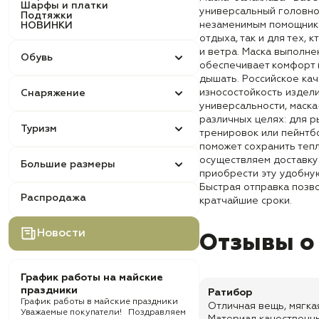
Шарфы и платки
универсальный головно
Подтяжки
незаменимым помощнико
НОВИНКИ
отдыха, так и для тех,
и ветра. Маска выполне
Обувь
обеспечивает комфорт 
дышать. Российское кач
износостойкость издели
Снаряжение
универсальности, маска
различных целях: для р
Туризм
тренировок или пейнтбо
поможет сохранить теп
осуществляем доставку 
Большие размеры
приобрести эту удобную
Быстрая отправка позво
Распродажа
кратчайшие сроки.
Новости
Отзывы о
График работы на майские
праздники
Ратибор
График работы в майские праздники
Отличная вещь, мягкая
Уважаемые покупатели! Поздравляем