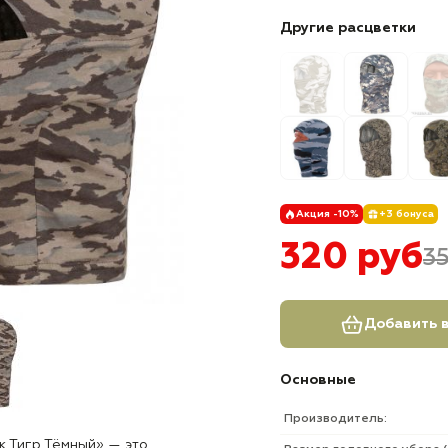
Другие расцветки
Акция -10%
+3 бонуса
320 руб
3
Добавить в
Основные
Производитель:
к Тигр Тёмный» — это