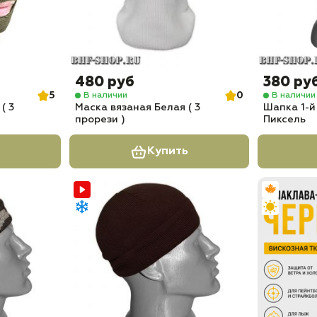
480 руб
380 ру
5
0
В наличии
В наличии
( 3
Маска вязаная Белая ( 3
Шапка 1-й
прорези )
Пиксель
Купить