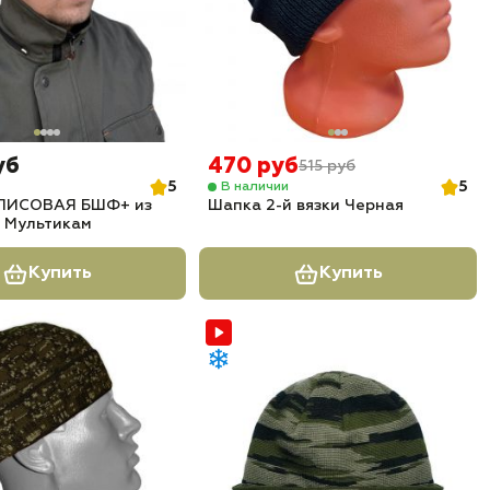
уб
470 руб
515 руб
5
5
В наличии
ЛИСОВАЯ БШФ+ из
Шапка 2-й вязки Черная
 Мультикам
Купить
Купить