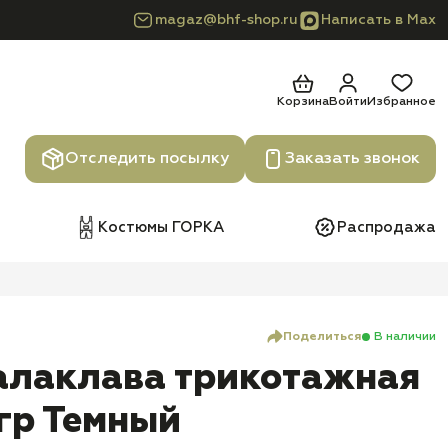
magaz@bhf-shop.ru
Написать в Max
Корзина
Войти
Избранное
Отследить посылку
Заказать звонок
Костюмы ГОРКА
Распродажа
Поделиться
В наличии
алаклава трикотажная
гр Темный