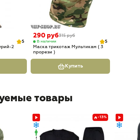
290 руб
315 руб
5
5
В наличии
урий-2
Маска трикотаж Мультикам ( 3
прорези )
Купить
уемые товары
-13%