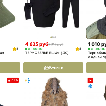
4 625 руб
1 010 р
5 315 руб
5
5
В наличии
В наличии
ная
ТЕРМОБЕЛЬЕ БШФ+ (-30)
Термобал
с одной п
Купить
-18%