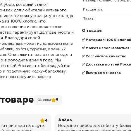
Размер головного убора (
й убор, который станет
Расцветка:
м как для любителей активного
 кто ищет надёжную защиту от холода
Ткань:
на из 100% хлопка, что
при ношении и позволяет коже
О товаре
ество гарантирует долговечность и
я. Благодаря своей
✅ Материал: 100% хлопок
-балаклава может использоваться в
✅ Может использоваться 
ыбалки, охоты, туризма, военных
ла. Она защитит вас от непогоды и
✅ Российское качество
ло в холодное время года. Мы
✅ Доставка по всей Росс
по всей России, чтобы каждый мог
 и практичную маску-балаклаву.
✅ Быстрая отправка
лит вам получить заказ в
 товаре
5
Оценка
Алёна
4
 и приятная на ощупь.
Недавно приобрела себе эту балак