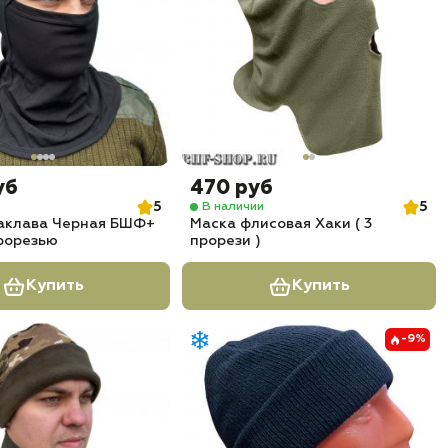
уб
470 руб
5
5
В наличии
аклава Черная БШФ+
Маска флисовая Хаки ( 3
рорезью
прорези )
Купить
Купить
-9%