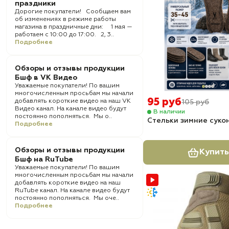
праздники
Дорогие покупатели! Сообщаем вам
об изменениях в режиме работы
магазина в праздничные дни: 1 мая —
работаем с 10:00 до 17:00. 2, 3..
Подробнее
Обзоры и отзывы продукции
Бшф в VK Видео
Уважаемые покупатели! По вашим
многочисленным просьбам мы начали
95 руб
добавлять короткие видео на наш VK
105 руб
Видео канал. На канале видео будут
В наличии
постоянно пополняться. Мы о..
Стельки зимние суко
Подробнее
Обзоры и отзывы продукции
Купить
Бшф на RuTube
Уважаемые покупатели! По вашим
многочисленным просьбам мы начали
добавлять короткие видео на наш
RuTube канал. На канале видео будут
постоянно пополняться. Мы оче..
Подробнее