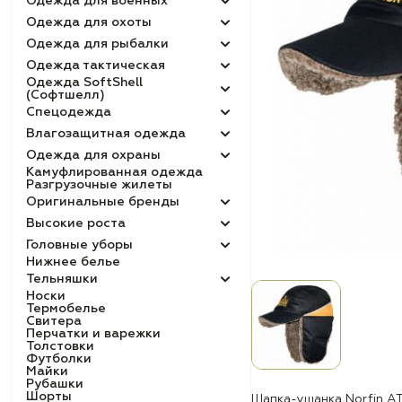
Одежда для военных
Одежда для охоты
Одежда для рыбалки
Одежда тактическая
Одежда SoftShell
(Софтшелл)
Спецодежда
Влагозащитная одежда
Одежда для охраны
Камуфлированная одежда
Разгрузочные жилеты
Оригинальные бренды
Высокие роста
Головные уборы
Нижнее белье
Тельняшки
Носки
Термобелье
Свитера
Перчатки и варежки
Толстовки
Футболки
Майки
Рубашки
Шорты
Шапка-ушанка Norfin A