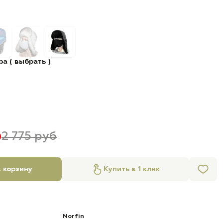
а ( выбрать )
б
2 775 руб
 корзину
Купить в 1 клик
Norfin