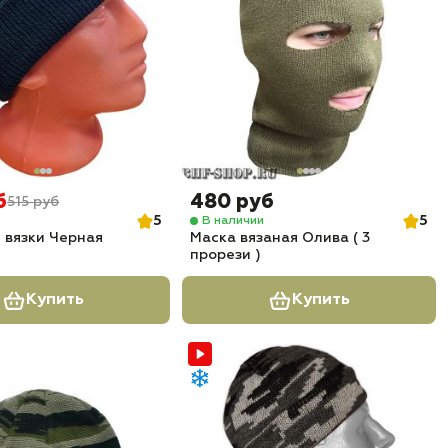
б
480 руб
515 руб
5
5
В наличии
 вязки Черная
Маска вязаная Олива ( 3
прорези )
Купить
Купить