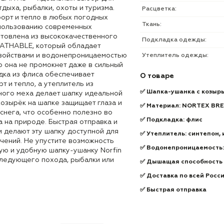
дыха, рыбалки, охоты и туризма.
Расцветка:
орт и тепло в любых погодных
Ткань:
пользованию современных
отовлена из высококачественного
Подкладка одежды:
ATHABLE, который обладает
войствами и водонепроницаемостью
Утеплитель одежды:
то она не промокнет даже в сильный
дка из флиса обеспечивает
О товаре
 и тепло, а утеплитель из
✅ Шапка-ушанка с козырь
нного меха делает шапку идеальной
озырёк на шапке защищает глаза и
✅ Материал: NORTEX BR
 снега, что особенно полезно во
✅ Подкладка: флис
 на природе. Быстрая отправка и
и делают эту шапку доступной для
✅ Утеплитель: синтепон, 
чений. Не упустите возможность
✅ Водонепроницаемость:
ую и удобную шапку-ушанку Norfin
ледующего похода, рыбалки или
✅ Дышащая способность м
✅ Доставка по всей Росс
✅ Быстрая отправка