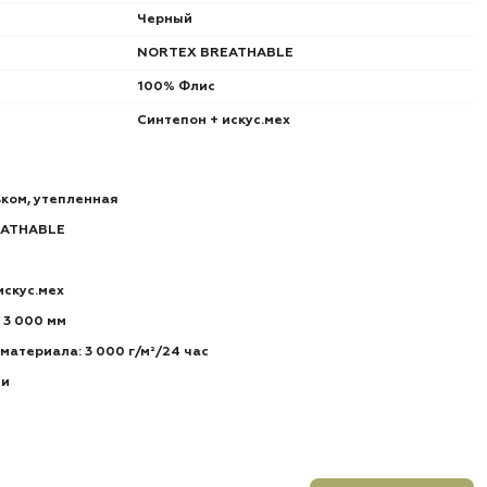
Черный
NORTEX BREATHABLE
100% Флис
Синтепон + искус.мех
ком, утепленная
EATHABLE
искус.мех
 3 000 мм
атериала: 3 000 г/м²/24 час
ии