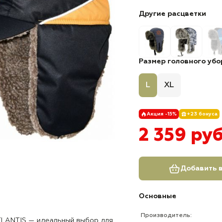
Другие расцветки
Размер головного убор
L
XL
Акция -15%
+23 бонуса
2 359 ру
Добавить в
Основные
Производитель:
TLANTIS — идеальный выбор для