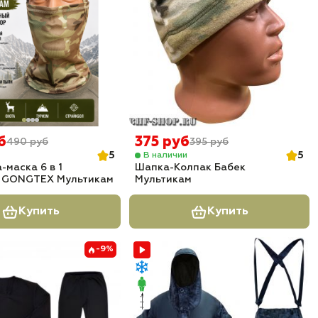
б
375 руб
490 руб
395 руб
5
5
В наличии
-маска 6 в 1
Шапка-Колпак Бабек
я GONGTEX Мультикам
Мультикам
Купить
Купить
-9%