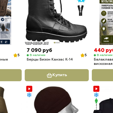
7 090 руб
440 ру
5
5
В наличии
В наличии
нные
Берцы Бизон Канзас К-14
Балаклава
вискозна
Купить