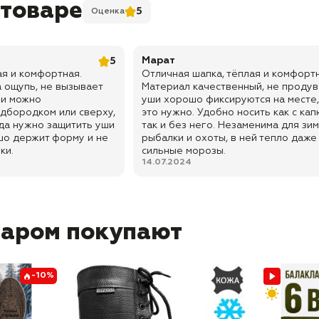
 товаре
5
Оценка
Марат
5
ая и комфортная.
Отличная шапка, тёплая и комфортн
 ощупь, не вызывает
Материал качественный, не продув
ши можно
уши хорошо фиксируются на месте,
дбородком или сверху,
это нужно. Удобно носить как с ка
гда нужно защитить уши
так и без него. Незаменима для зи
шо держит форму и не
рыбалки и охоты, в ней тепло даже
ки.
сильные морозы.
14.07.2024
варом покупают
-10%