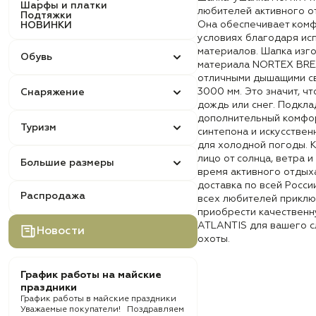
Шарфы и платки
любителей активного от
Подтяжки
Она обеспечивает комф
НОВИНКИ
условиях благодаря ис
материалов. Шапка изг
Обувь
материала NORTEX BRE
отличными дышащими с
3000 мм. Это значит, ч
Снаряжение
дождь или снег. Подкла
дополнительный комфорт
Туризм
синтепона и искусстве
для холодной погоды. К
лицо от солнца, ветра и
Большие размеры
время активного отдыха
доставка по всей Росси
Распродажа
всех любителей приклю
приобрести качественн
ATLANTIS для вашего с
Новости
охоты.
График работы на майские
праздники
График работы в майские праздники
Уважаемые покупатели! Поздравляем