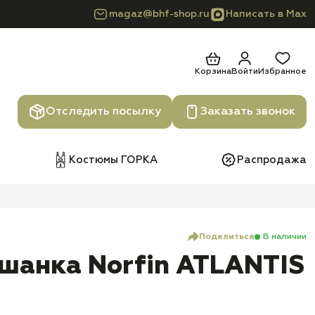
magaz@bhf-shop.ru
Написать в Max
Корзина
Войти
Избранное
Отследить посылку
Заказать звонок
Костюмы ГОРКА
Распродажа
Поделиться
В наличии
шанка Norfin ATLANTIS