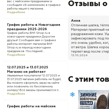
вас с майскими праздниками и
Отзывы о
сообщаем об изменениях в графике
работы нашего магазина..
Подробнее
Анна
График работы в Новогодние
Отличная шапка, тёпл
праздники 2025-2026
Материал приятный на
График работы Bhf-Shop.ru в
раздражения кожи. У
новогодние праздники Дорогие
зафиксировать под по
друзья! Сообщаем вам о графике
это очень удобно, ко
работы интернет-магазина Bhf-
от ветра. Шапка хоро
Shop.ru в период новогодних
праздников. Последний ..
теряет вид после стир
Подробнее
15.10.2024
12.07.2025 и 13.07.2025
Магазин не работает
Уважаемые покупатели! 12.07.2025 и
С этим то
13.07.2025 магазин работать не будет,
Вы можете оформить заказ на сайте
или позвонить по бесплатному
номеру! Все заказы принимаются п..
Подробнее
График работы на майские