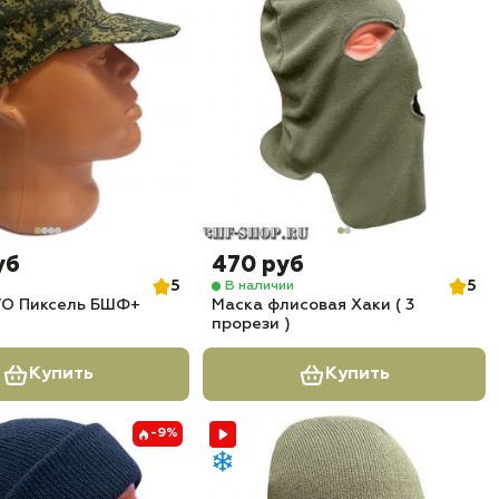
уб
470 руб
5
5
В наличии
ТО Пиксель БШФ+
Маска флисовая Хаки ( 3
прорези )
Купить
Купить
-9%