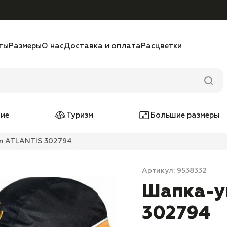
ты
Размеры
О нас
Доставка и оплата
Расцветки
ие
Туризм
Большие размеры
n ATLANTIS 302794
Артикул: 9538332
Шапка-у
302794