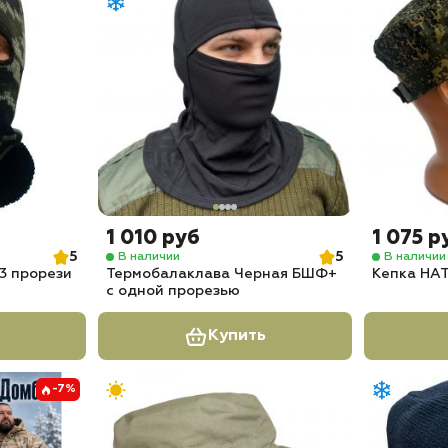
1 010 руб
1 075 р
5
5
В наличии
В наличии
3 прорези
Термобалаклава Черная БШФ+
Кепка НА
с одной прорезью
Купить
-7%