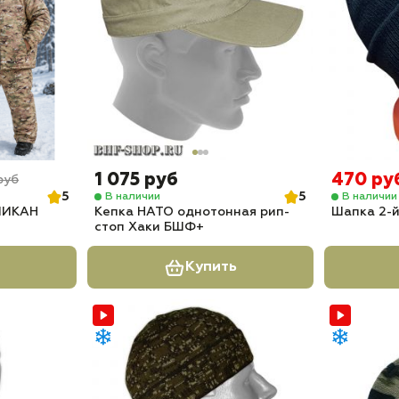
1 075 руб
470 ру
руб
5
5
В наличии
В наличии
ЛИКАН
Кепка НАТО однотонная рип-
Шапка 2-й
стоп Хаки БШФ+
Купить