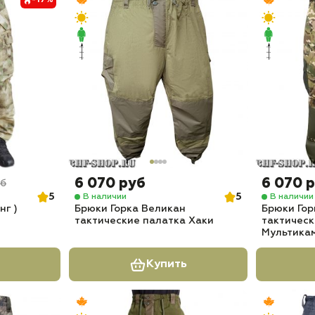
-17%
6 070 руб
6 070 
уб
5
5
В наличии
В наличии
нг )
Брюки Горка Великан
Брюки Гор
тактические палатка Хаки
тактическ
Мультика
Купить