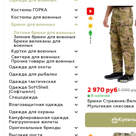
Одежда для военных
Костюмы ГОРКА
Костюмы для военных
Брюки для военных
Летние брюки для военных
Зимние брюки для военных
Брюки великаны для
военных
Куртки для военных
Свитера для военных
Прочие товары для военных
Одежда для охоты
Одежда для рыбалки
Одежда тактическая
Одежда SoftShell
2 970 руб
3 090 р
(Софтшелл)
В наличии
Спецодежда
Брюки Стражник-Вел
Влагозащитная одежда
Мультикам смесовка
Одежда для охраны
Камуфлированная одежда
Купить
Разгрузочные жилеты
Оригинальные бренды
Высокие роста