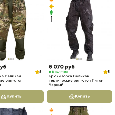
руб
6 070 руб
5
5
В наличии
ка Великан
Брюки Горка Великан
ие рип-стоп
тактические рип-стоп Питон
м
Черный
Купить
Купить