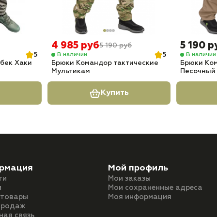
4 985 руб
5 190 р
5 190 руб
5
5
В наличии
В наличии
бек Хаки
Брюки Командор тактические
Брюки Ко
Мультикам
Песочный
Купить
рмация
Мой профиль
ти
Мои заказы
и
Мои сохраненные адреса
 товары
Моя информация
продаж
ная связь