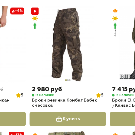
-4%
2 980 руб
7 415 р
уб
5
5
В наличии
В наличии
икан
Брюки резинка Комбат Бабек
Брюки El 
смесовка
) Канвас 
Купить