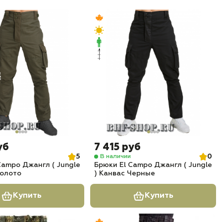
уб
7 415 руб
5
0
В наличии
Campo Джангл ( Jungle
Брюки El Campo Джангл ( Jungle
Болото
) Канвас Черные
Купить
Купить