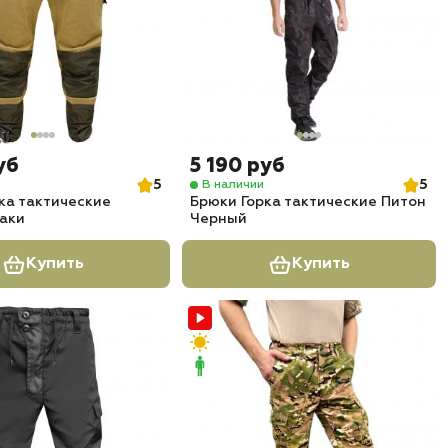
уб
5 190 руб
5
5
В наличии
ка тактические
Брюки Горка тактические Питон
аки
Черный
Купить
Купить