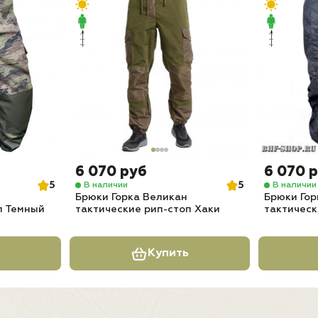
6 070 руб
6 070 
5
5
В наличии
В наличии
Брюки Горка Великан
Брюки Гор
п Темный
тактические рип-стоп Хаки
тактическ
Купить