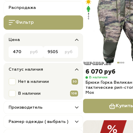
Распродажа
Фильтр
Цена
руб
руб
Статус наличия
6 070 руб
В наличии
Нет в наличии
50
Брюки Горка Великан
тактические рип-сто
Мох
В наличии
108
Купить
Производитель
Размер одежды ( выбрать )