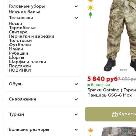
Головные уборы
Нижнее белье
Тельняшки
Носки
Термобелье
Свитера
Перчатки и варежки
Толстовки
Футболки
Майки
Рубашки
Шорты
Шарфы и платки
Подтяжки
НОВИНКИ
5 840 руб
7 035 р
Обувь
В наличии
Брюки Garsing ( Гарси
Панцирь GSG-6 Мох
Снаряжение
Купить
Туризм
Большие размеры