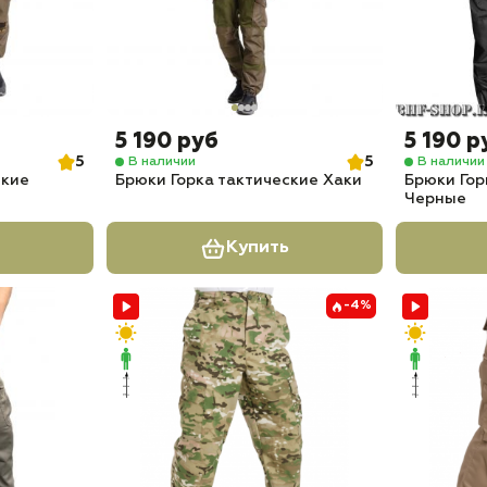
5 190 руб
5 190 р
5
5
В наличии
В наличии
ские
Брюки Горка тактические Хаки
Брюки Гор
Черные
Купить
-4%