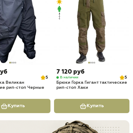
руб
7 120 руб
5
5
В наличии
ка Великан
Брюки Горка Гигант тактические
ие рип-стоп Черные
рип-стоп Хаки
Купить
Купить