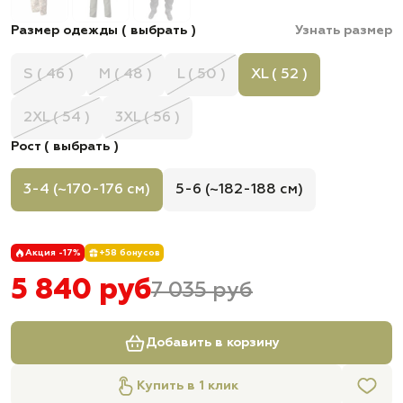
Размер одежды ( выбрать )
Узнать размер
S ( 46 )
M ( 48 )
L ( 50 )
XL ( 52 )
2XL ( 54 )
3XL ( 56 )
Рост ( выбрать )
3-4 (~170-176 см)
5-6 (~182-188 см)
Акция -17%
+58 бонусов
5 840 руб
7 035 руб
Добавить в корзину
Купить в 1 клик