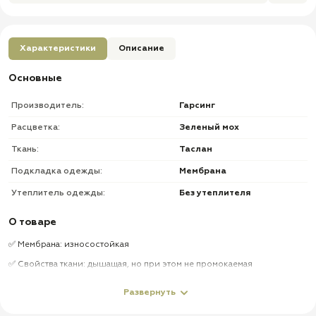
Характеристики
Описание
Основные
Производитель:
Гарсинг
Расцветка:
Зеленый мох
Ткань:
Таслан
Подкладка одежды:
Мембрана
Утеплитель одежды:
Без утеплителя
О товаре
✅ Мембрана: износостойкая
✅ Свойства ткани: дышащая, но при этом не промокаемая
✅ Посадка: широкие брюки
Развернуть
✅ Карманы: множество карманов для размещения необходимых
вещей