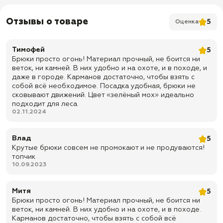
✅ Подтяжки: отстегивающиеся
Отзывы о товаре
5
Оценка
✅ Защита от ветра: материал не продувается
✅ Цвет: мох
Тимофей
5
✅ Назначение: мембранные тактические брюки Garsing ( Гарсинг )
Брюки просто огонь! Материал прочный, не боится ни
Панцирь GSG-6 для дождя, ветра, мокрого снега, рыбалки, охоты,
веток, ни камней. В них удобно и на охоте, и в походе, и
туризма, леса, полевых условий и активной носки
даже в городе. Карманов достаточно, чтобы взять с
✅ Доставка по всей России
собой всё необходимое. Посадка удобная, брюки не
сковывают движений. Цвет «зелёный мох» идеально
✅ Быстрая отправка
подходит для леса.
02.11.2024
Влад
5
Крутые брюки совсем не промокают и не продуваются!
топчик
10.09.2023
Митя
5
Брюки просто огонь! Материал прочный, не боится ни
веток, ни камней. В них удобно и на охоте, и в походе.
Карманов достаточно, чтобы взять с собой всё