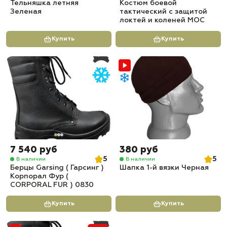
Тельняшка летняя
Костюм боевой
Зеленая
тактический с защитой
локтей и коленей МОС
Купить
Купить
7 540 руб
380 руб
5
5
В наличии
В наличии
Берцы Garsing ( Гарсинг )
Шапка 1-й вязки Черная
Корпорал Фур (
CORPORAL FUR ) 0830
Купить
Купить