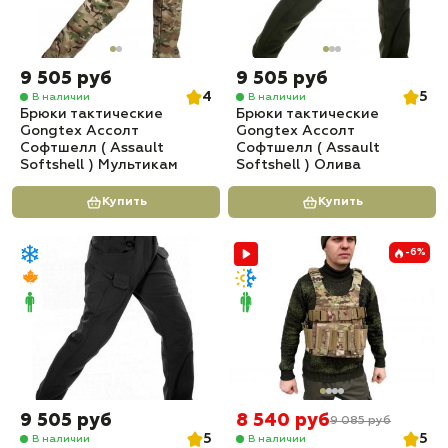
9 505 руб
9 505 руб
4
5
В наличии
В наличии
Брюки тактические
Брюки тактические
Gongtex Ассолт
Gongtex Ассолт
Софтшелл ( Assault
Софтшелл ( Assault
Softshell ) Мультикам
Softshell ) Олива
Купить
Купить
-6%
9 505 руб
8 540 руб
9 085 руб
5
5
В наличии
В наличии