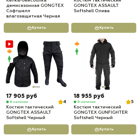
Кепка-бейсболка
Костюм тактический
демисезонная GONGTEX
GONGTEX ASSAULT
Софтшелл
Softshell Олива
влагозащитная Черная
Купить
Купить
17 905 руб
18 955 руб
4
5
В наличии
В наличии
Костюм тактический
Костюм тактический
GONGTEX ASSAULT
GONGTEX GUNFIGHTER
Softshell Черный
Softshell Черный
Купить
Купить