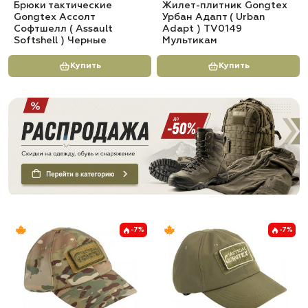
Брюки тактические
Жилет-плитник Gongtex
Gongtex Ассолт
Урбан Адапт ( Urban
Софтшелл ( Assault
Adapt ) TV0149
Softshell ) Черные
Мультикам
Купить
Купить
-7%
-7%