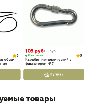
105 руб
115 руб
5
5
В наличии
ов обуви
Карабин металлический с
рные
фиксатором №7
Купить
уемые товары