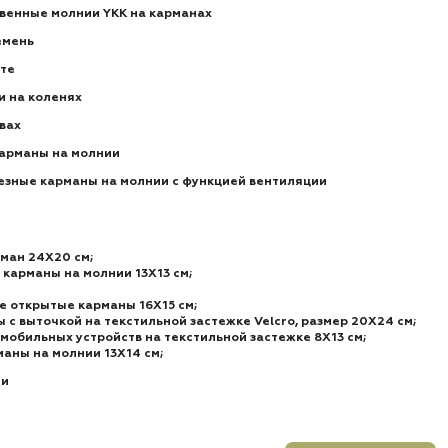
венные молнии YKK на карманах
емень
нте
и на коленях
вах
арманы на молнии
езные карманы на молнии с функцией вентиляции
ман 24Х20 см;
карманы на молнии 13Х13 см;
 открытые карманы 16Х15 см;
 с выточкой на текстильной застежке Velcro, размер 20Х24 см;
мобильных устройств на текстильной застежке 8Х13 см;
аны на молнии 13Х14 см;
ии