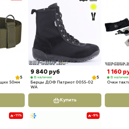
9 840 руб
1 160 р
5
5
В наличии
В наличии
щих 50мм
Берцы ДОФ Патриот 0055-02
Очки такт
WA
Купить
-11%
-9%