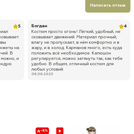
Написать отзыв
Богдан
5
4
риал
Костюм просто огонь! Лёгкий, удобный, не
ковывает.
сковывает движений. Материал прочный,
швы
влагу не пропускает, в нём комфортно и в
анжеты на
жару, и в холод. Карманов много, есть куда
чей. В
положить всё необходимое. Капюшон
 можно, и
регулируется, можно затянуть так, как тебе
ендую.
удобно. В общем, отличный костюм для
любых условий.
08.06.2023
-8%