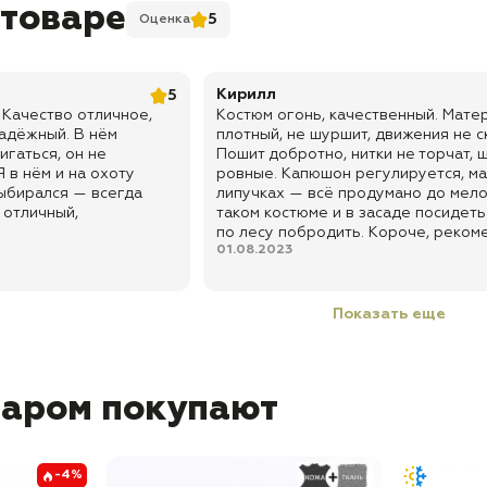
 товаре
5
Оценка
Кирилл
5
 Качество отличное,
Костюм огонь, качественный. Мате
адёжный. В нём
плотный, не шуршит, движения не с
игаться, он не
Пошит добротно, нитки не торчат, 
 в нём и на охоту
ровные. Капюшон регулируется, м
выбирался — всегда
липучках — всё продумано до мело
 отличный,
таком костюме и в засаде посидеть
по лесу побродить. Короче, реком
01.08.2023
Показать еще
варом покупают
-4%