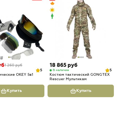
уб
18 865 руб
1 260 руб
5
5
В наличии
ические OKEY 5в1
Костюм тактический GONGTEX
Rescuer Мультикам
Купить
Купить