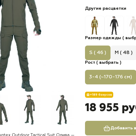
Другие расцветки
Размер одежды ( выбр
S ( 46 )
M ( 48 )
Рост ( выбрать )
3-4 (~170-176 см)
+189 бонусов
18 955 р
Добавить в
gtex Outdoor Tactical Suit Олива —