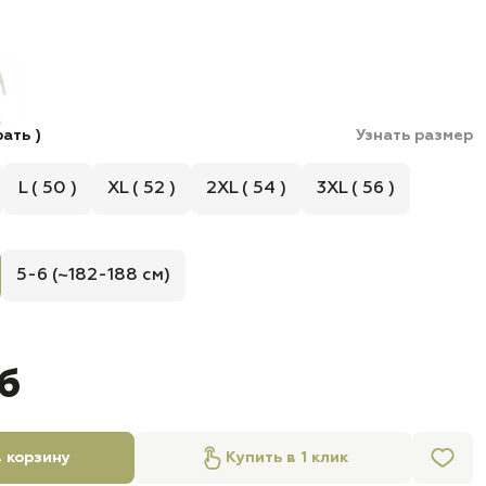
ать )
Узнать размер
L ( 50 )
XL ( 52 )
2XL ( 54 )
3XL ( 56 )
5-6 (~182-188 см)
уб
 корзину
Купить в 1 клик