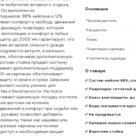
ля любителей активного отдыха,
Основные
 Он выполнен из
териалов: 88% нейлона и 12%
Производитель:
ивает комфорт и свободу движений.
 дышащую подкладку, которая
Расцветка:
 вентиляцию и комфорт в любых
ащиты до 2000 мм гарантирует, что
Ткань:
аже во время сильного дождя.
Подкладка одежды:
родувается ветром, а капюшон
ник, обеспечивая дополнительную
Утеплитель одежды:
оротник-стойка придаёт костюму
чивает дополнительную поддержку
О товаре
KK на карманах обеспечивают
щиту от влаги и грязи. Широкие
✅ Состав: нейлон 88%, с
воляют носить ремень для
✅ Подкладка: сетчатый 
ва и безопасности. На поясе
ечивают идеальную посадку костюма
✅ Класс влагозащиты: до
кие выточки на коленях
✅ Вода скатывается кру
движений и комфорт при ходьбе или
а рукавах позволяет добавить
✅ Не продувается
лементы, такие как нашивки или
✅ Капюшон можно сложит
резные карманы на молнии
доступ к необходимым вещам.
✅ Воротник-стойка