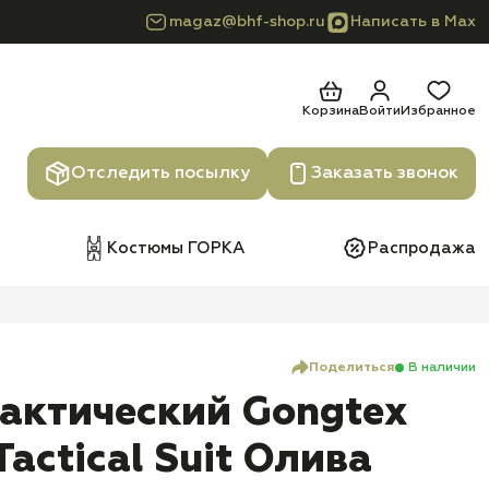
magaz@bhf-shop.ru
Написать в Max
Корзина
Войти
Избранное
Отследить посылку
Заказать звонок
Костюмы ГОРКА
Распродажа
Поделиться
В наличии
актический Gongtex
Tactical Suit Олива