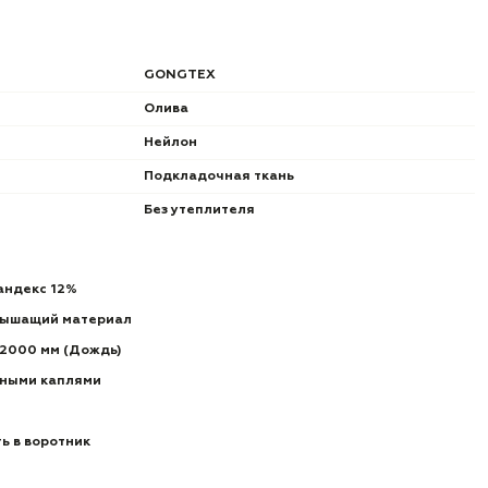
GONGTEX
Олива
Нейлон
Подкладочная ткань
Без утеплителя
пандекс 12%
дышащий материал
 2000 мм (Дождь)
пными каплями
ь в воротник