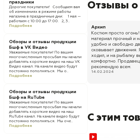
праздники
Отзывы о
Дорогие покупатели! Сообщаем вам
об изменениях в режиме работы
магазина в праздничные дни: 1 мая —
работаем с 10:00 до 17:00. 2, 3..
Подробнее
Архип
Костюм просто огонь!
материал прочный и н
Обзоры и отзывы продукции
удобно и свободно дв
Бшф в VK Видео
сковывает движения. Я
Уважаемые покупатели! По вашим
ходил, и на рыбалку 
многочисленным просьбам мы начали
комфортно. Продавец
добавлять короткие видео на наш VK
Видео канал. На канале видео будут
рекомендую всем.
постоянно пополняться. Мы о..
14.02.2024
Подробнее
Обзоры и отзывы продукции
Бшф на RuTube
Уважаемые покупатели! По вашим
многочисленным просьбам мы начали
добавлять короткие видео на наш
С этим то
RuTube канал. На канале видео будут
постоянно пополняться. Мы оче..
Подробнее