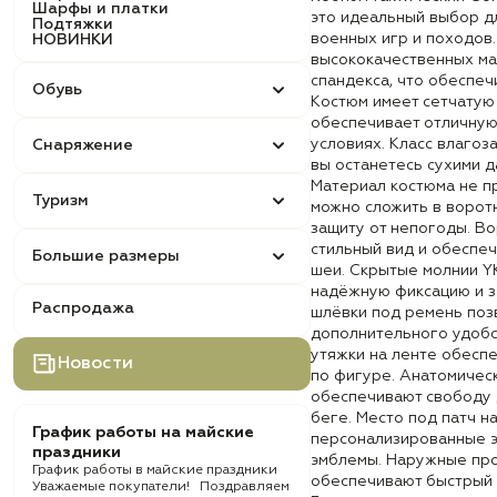
Шарфы и платки
это идеальный выбор д
Подтяжки
военных игр и походов.
НОВИНКИ
высококачественных ма
спандекса, что обеспеч
Обувь
Костюм имеет сетчатую
обеспечивает отличную
условиях. Класс влагоз
Снаряжение
вы останетесь сухими д
Материал костюма не п
Туризм
можно сложить в ворот
защиту от непогоды. В
стильный вид и обеспе
Большие размеры
шеи. Скрытые молнии Y
надёжную фиксацию и за
Распродажа
шлёвки под ремень поз
дополнительного удобст
утяжки на ленте обесп
Новости
по фигуре. Анатомичес
обеспечивают свободу 
беге. Место под патч н
График работы на майские
персонализированные э
праздники
эмблемы. Наружные про
График работы в майские праздники
обеспечивают быстрый 
Уважаемые покупатели! Поздравляем