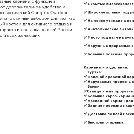
зные карманы с функцией
✅ Скрытые высококачест
ют дополнительное удобство и
юм тактический Gongtex Outdoor
✅ Широкие шлевки под р
яется отличным выбором для тех, кто
✅ На поясе утяжки на ле
ый костюм для активного отдыха и
✅ Анатомические выточк
тправка и доставка по всей России
для всех желающих.
✅ Место под патч на рука
✅ Наружные прорезные к
✅ Большие поясные прор
Карманы и отделения:
Куртка:
✅ Поясной прорезной кар
✅ Нарукавные прорезные 
Брюки:
✅Стандартные прорезные
✅ Большие карго-карманы
✅ Накладной карман для 
✅ Задние прорезные карм
✅ Доставка по всей Росс
✅ Быстрая отправка