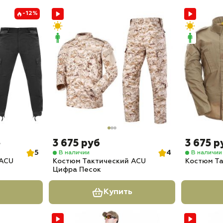
-12%
3 675 руб
3 675 р
б
5
4
В наличии
В наличии
 ACU
Костюм Тактический ACU
Костюм Та
Цифра Песок
Купить