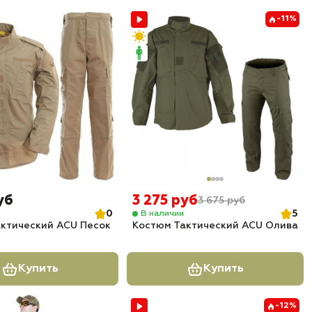
-11%
уб
3 275 руб
3 675 руб
0
5
В наличии
ктический ACU Песок
Костюм Тактический ACU Олива
Купить
Купить
-12%