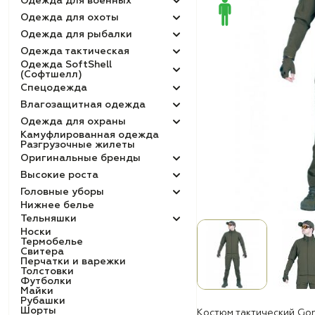
Одежда для военных
Одежда для охоты
Одежда для рыбалки
Одежда тактическая
Одежда SoftShell
(Софтшелл)
Спецодежда
Влагозащитная одежда
Одежда для охраны
Камуфлированная одежда
Разгрузочные жилеты
Оригинальные бренды
Высокие роста
Головные уборы
Нижнее белье
Тельняшки
Носки
Термобелье
Свитера
Перчатки и варежки
Толстовки
Футболки
Майки
Рубашки
Шорты
Костюм тактический Gon