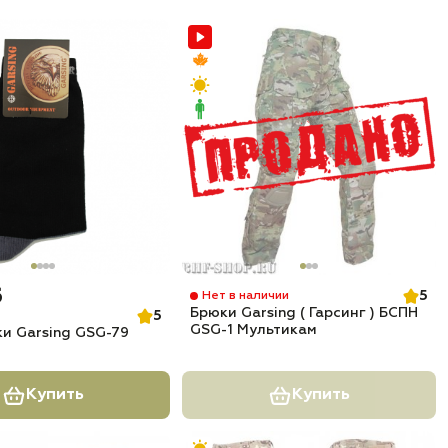
б
5
Нет в наличии
Брюки Garsing ( Гарсинг ) БСПН
5
GSG-1 Мультикам
и Garsing GSG-79
Купить
Купить