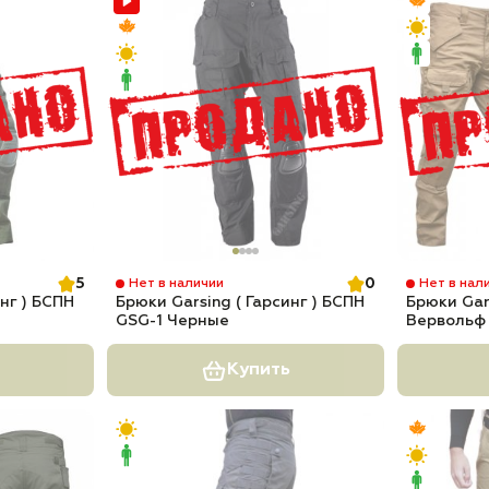
5
0
Нет в наличии
Нет в нал
нг ) БСПН
Брюки Garsing ( Гарсинг ) БСПН
Брюки Gars
GSG-1 Черные
Вервольф 
Купить