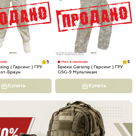
5
5
ичии
Нет в наличии
ing ( Гарсинг ) ГРУ
Брюки Garsing ( Гарсинг ) ГРУ
йот-Браун
GSG-9 Мультикам
Купить
Купить