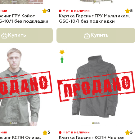
0
5
ичии
Нет в наличии
рсинг ГРУ Койот
Куртка Гарсинг ГРУ Мультикам,
G-10/1 без подкладки
GSG-10/1 без подкладки
Купить
Купить
5
5
ичии
Нет в наличии
рсинг КСПН Олива,
Куртка Гарсинг КСПН Черная,