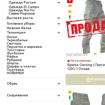
Одежда Россия
Одежда El Campo
Одежда Norfin
Савва Морозов
Высокие роста
Головные уборы
Нижнее белье
Тельняшки
Носки
Термобелье
Свитера
Перчатки и варежки
Толстовки
Футболки
Майки
Рубашки
Нет в наличии
Шорты
Брюки Garsing ( Гарси
Шарфы и платки
GSG-1 Олива
Подтяжки
НОВИНКИ
Купить
Обувь
Снаряжение