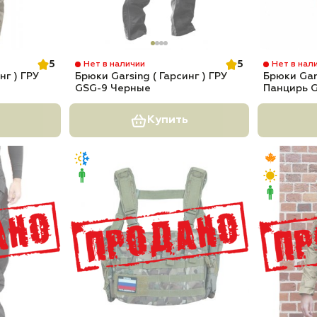
5
5
Нет в наличии
Нет в нал
нг ) ГРУ
Брюки Garsing ( Гарсинг ) ГРУ
Брюки Gars
GSG-9 Черные
Панцирь 
Купить