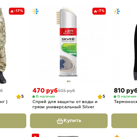
-17%
-7%
470 руб
810 ру
уб
505 руб
5
5
В наличии
В наличии
нг )
Спрей для защиты от воды и
Термоноск
грязи универсальный Silver
Купить