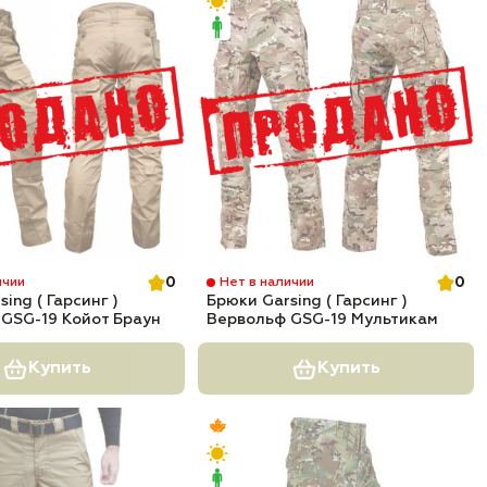
0
0
ичии
Нет в наличии
ing ( Гарсинг )
Брюки Garsing ( Гарсинг )
GSG-19 Койот Браун
Вервольф GSG-19 Мультикам
Купить
Купить