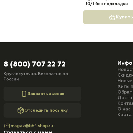
10/1 без подкладки
Купить
Инфо
8 (800) 707 22 72
Новос
Круглосуточно. Бесплатно по
Скидк
России
Новые
Хиты 
Обрат
Заказать звонок
Доста
Конта
О нас
Отследить посылку
Карта
magaz@bhf-shop.ru
Связаться с нами