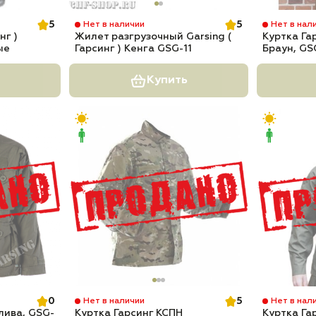
5
5
Нет в наличии
Нет в нал
нг )
Жилет разгрузочный Garsing (
Куртка Га
ые
Гарсинг ) Кенга GSG-11
Браун, GS
Купить
0
5
Нет в наличии
Нет в нал
лива, GSG-
Куртка Гарсинг КСПН
Куртка Га