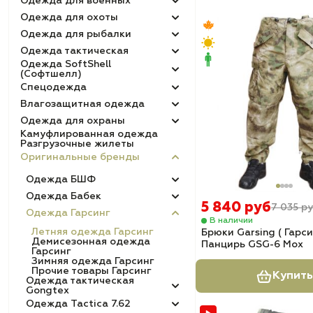
Одежда для военных
Одежда для охоты
Одежда для рыбалки
Одежда тактическая
Одежда SoftShell
(Софтшелл)
Спецодежда
Влагозащитная одежда
Одежда для охраны
Камуфлированная одежда
Разгрузочные жилеты
Оригинальные бренды
Одежда БШФ
Одежда Бабек
5 840 руб
7 035 р
Одежда Гарсинг
В наличии
Летняя одежда Гарсинг
Брюки Garsing ( Гарси
Демисезонная одежда
Панцирь GSG-6 Мох
Гарсинг
Зимняя одежда Гарсинг
Прочие товары Гарсинг
Купить
Одежда тактическая
Gongtex
Одежда Tactica 7.62