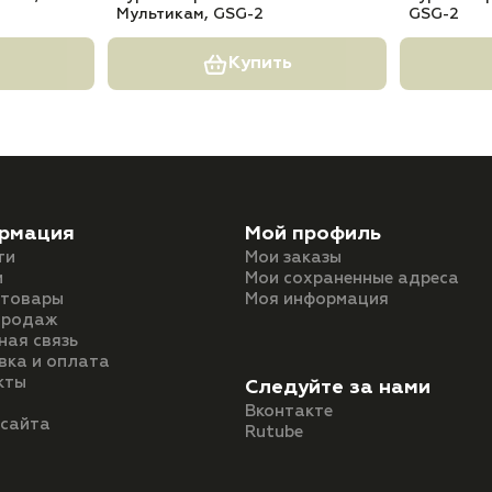
Мультикам, GSG-2
GSG-2
Купить
рмация
Мой профиль
ти
Мои заказы
и
Мои сохраненные адреса
 товары
Моя информация
продаж
ная связь
вка и оплата
кты
Следуйте за нами
Вконтакте
 сайта
Rutube