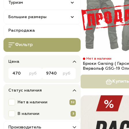
Туризм
Большие размеры
Распродажа
Фильтр
Нет в наличии
Цена
Брюки Garsing ( Гарси
Вервольф GSG-19 Ол
руб
руб
Купить
Статус наличия
Нет в наличии
32
В наличии
3
Производитель