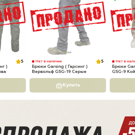
5
5
Нет в наличии
Нет в нал
нг )
Брюки Garsing ( Гарсинг )
Брюки Gars
ива
Вервольф GSG-19 Серые
GSG-9 Ко
Купить