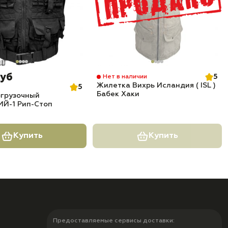
руб
5
Нет в наличии
Жилетка Вихрь Исландия ( ISL )
5
Бабек Хаки
згрузочный
Й-1 Рип-Стоп
Купить
Купить
Предоставляемые сервисы доставки: