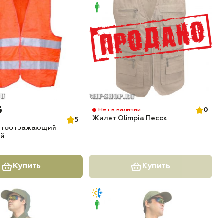
б
0
Нет в наличии
Жилет Olimpia Песок
5
етоотражающий
ый
Купить
Купить