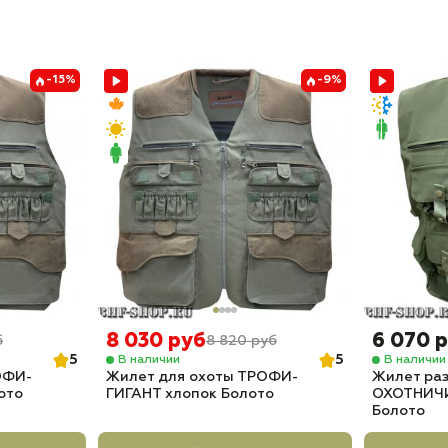
-15%
-9%
8 030 руб
6 070 
б
8 820 руб
5
5
В наличии
В наличии
ОФИ-
Жилет для охоты ТРОФИ-
Жилет ра
ото
ГИГАНТ хлопок Болото
ОХОТНИЧИ
Болото