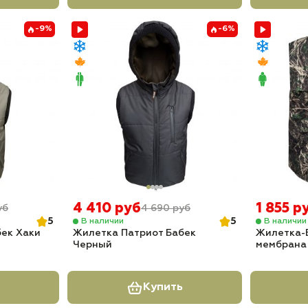
-9%
-6%
4 410 руб
1 855 р
уб
4 690 руб
5
5
В наличии
В наличии
бек Хаки
Жилетка Патриот Бабек
Жилетка-
Черный
мембрана
Купить