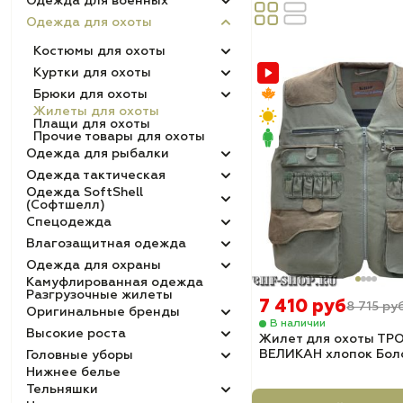
Одежда для военных
Одежда для охоты
Костюмы для охоты
Куртки для охоты
Брюки для охоты
Жилеты для охоты
Плащи для охоты
Прочие товары для охоты
Одежда для рыбалки
Одежда тактическая
Одежда SoftShell
(Софтшелл)
Спецодежда
Влагозащитная одежда
Одежда для охраны
Камуфлированная одежда
Разгрузочные жилеты
7 410 руб
8 715 ру
Оригинальные бренды
В наличии
Высокие роста
Жилет для охоты ТР
ВЕЛИКАН хлопок Бол
Головные уборы
Нижнее белье
Тельняшки