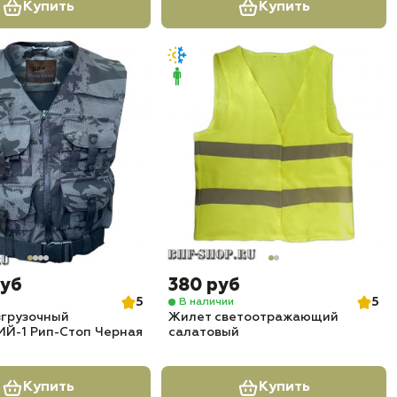
Купить
Купить
руб
380 руб
5
5
В наличии
згрузочный
Жилет светоотражающий
Й-1 Рип-Стоп Черная
салатовый
Купить
Купить