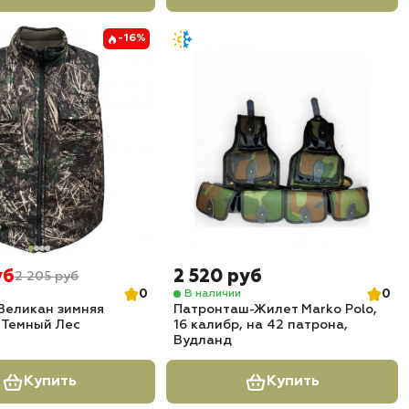
-16%
уб
2 520 руб
2 205 руб
0
0
В наличии
Великан зимняя
Патронташ-Жилет Marko Polo,
 Темный Лес
16 калибр, на 42 патрона,
Вудланд
Купить
Купить