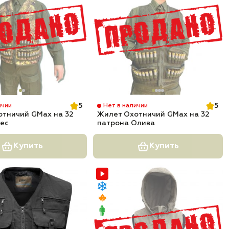
5
5
ичии
Нет в наличии
отничий GMax на 32
Жилет Охотничий GMax на 32
Лес
патрона Олива
Купить
Купить