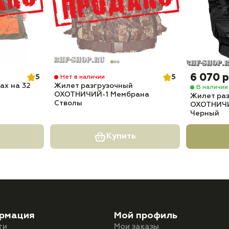
6 070 
5
5
Нет в наличии
ax на 32
Жилет разгрузочный
В наличии
ОХОТНИЧИЙ-1 Мембрана
Жилет ра
Стволы
ОХОТНИЧИ
Черный
Купить
рмация
Мой профиль
ти
Мои заказы