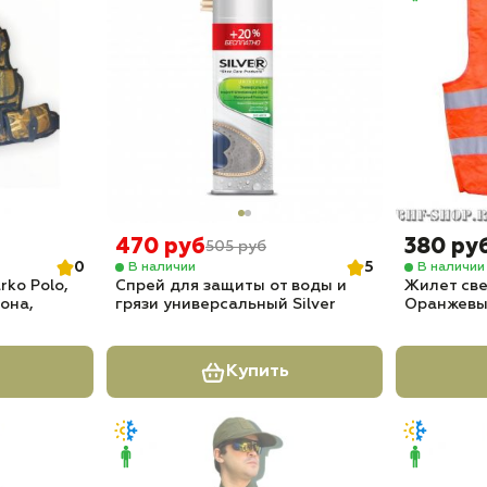
470 руб
380 ру
505 руб
0
5
В наличии
В наличии
ko Polo,
Спрей для защиты от воды и
Жилет св
рона,
грязи универсальный Silver
Оранжев
Купить