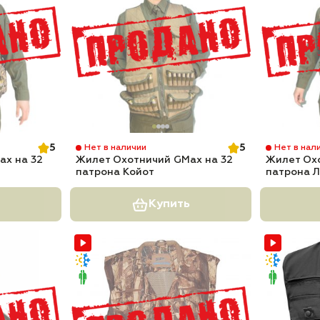
5
5
Нет в наличии
Нет в нал
ax на 32
Жилет Охотничий GMax на 32
Жилет Ох
патрона Койот
патрона 
Купить