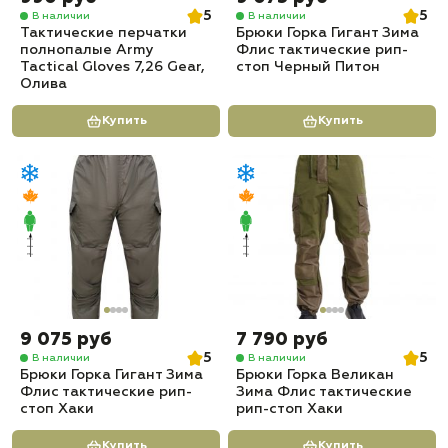
5
5
В наличии
В наличии
Тактические перчатки
Брюки Горка Гигант Зима
полнопалые Army
Флис тактические рип-
Tactical Gloves 7,26 Gear,
стоп Черный Питон
Олива
Купить
Купить
9 075 руб
7 790 руб
5
5
В наличии
В наличии
Брюки Горка Гигант Зима
Брюки Горка Великан
Флис тактические рип-
Зима Флис тактические
стоп Хаки
рип-стоп Хаки
Купить
Купить