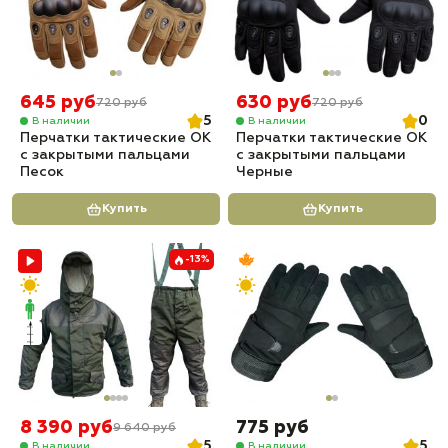
645 руб
630 руб
720 руб
720 руб
5
0
В наличии
В наличии
Перчатки тактические OK
Перчатки тактические OK
с закрытыми пальцами
с закрытыми пальцами
Песок
Черные
Купить
Купить
-13%
8 390 руб
775 руб
9 640 руб
5
5
В наличии
В наличии