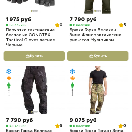
1 975 руб
7 790 руб
0
5
В наличии
В наличии
Перчатки тактические
Брюки Горка Великан
беспалые GONGTEX
Зима Флис тактические
Tactical Gloves летние
рип-стоп Мультикам
Черные
Купить
Купить
7 790 руб
9 075 руб
5
0
В наличии
В наличии
Брюки Горка Великан
Брюки Горка Гигант Зима