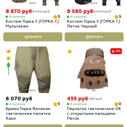
8 870 руб
8 580 руб
9 640 руб
9 640 руб
5
5
В наличии
В наличии
Костюм Горка 5 (ГОРКА С)
Костюм Горка 5 (ГОРКА С)
Мультикам
Питон Черный
Купить
Купить
-8%
6 070 руб
455 руб
495 руб
5
0
В наличии
В наличии
Брюки Горка Великан
Перчатки тактические OK
тактические палатка
с открытыми пальцами
Хаки
Песок