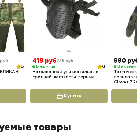
419 руб
990 ру
 руб
735 руб
5
0
В наличии
В наличии
 ВЕЛИКАН
Наколенники универсальные
Тактическ
средней жесткости Черные
полнопалы
Gloves 7,2
Купить
уемые товары