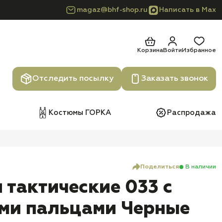
magaz@bhf-shop.ru
Написать в Max
Корзина
Войти
Избранное
Отследить посылку
Заказать звонок
Костюмы ГОРКА
Распродажа
Поделиться
В наличии
 тактические 033 с
ми пальцами Черные