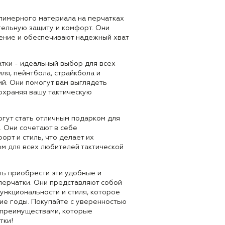
олимерного материала на перчатках
ельную защиту и комфорт. Они
ние и обеспечивают надежный хват
атки - идеальный выбор для всех
ля, пейнтбола, страйкбола и
й. Они помогут вам выглядеть
охраняя вашу тактическую
огут стать отличным подарком для
. Они сочетают в себе
орт и стиль, что делает их
м для всех любителей тактической
ть приобрести эти удобные и
перчатки. Они представляют собой
ункциональности и стиля, которое
ие годы. Покупайте с уверенностью
 преимуществами, которые
тки!