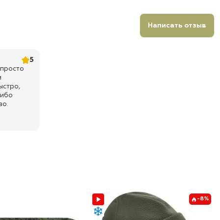
Написать отзыв
5
 просто
и
ыстро,
сибо
во.
-8%