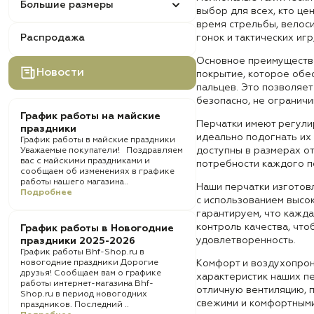
Большие размеры
выбор для всех, кто це
время стрельбы, велос
Распродажа
гонок и тактических игр
Основное преимущество
Новости
покрытие, которое обе
пальцев. Это позволяет
безопасно, не огранич
График работы на майские
Перчатки имеют регулир
праздники
идеально подогнать их
График работы в майские праздники
доступны в размерах от
Уважаемые покупатели! Поздравляем
вас с майскими праздниками и
потребности каждого п
сообщаем об изменениях в графике
работы нашего магазина..
Наши перчатки изготов
Подробнее
с использованием высо
гарантируем, что кажда
контроль качества, чт
График работы в Новогодние
удовлетворенность.
праздники 2025-2026
График работы Bhf-Shop.ru в
новогодние праздники Дорогие
Комфорт и воздухопрон
друзья! Сообщаем вам о графике
характеристик наших п
работы интернет-магазина Bhf-
отличную вентиляцию, 
Shop.ru в период новогодних
свежими и комфортными
праздников. Последний ..