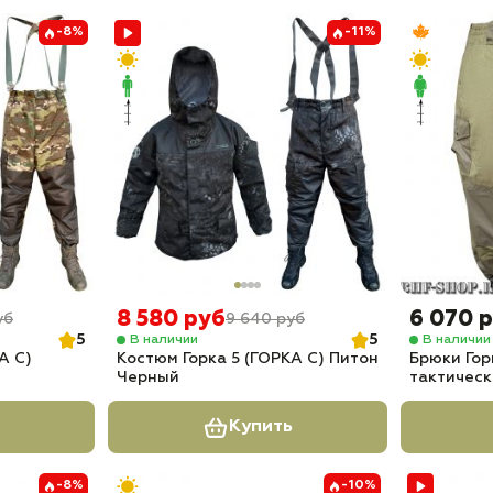
-8%
-11%
8 580 руб
6 070 
уб
9 640 руб
5
5
В наличии
В наличии
А С)
Костюм Горка 5 (ГОРКА С) Питон
Брюки Гор
Черный
тактическ
Купить
-8%
-10%