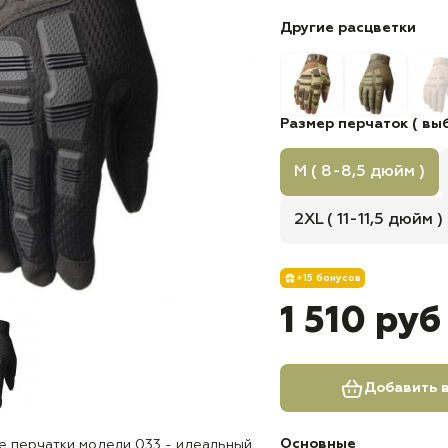
Другие расцветки
Размер перчаток ( выб
M ( 8-8,5 дюйм )
2XL ( 11-11,5 дюйм )
+15 бонусов
1 510 руб
Добавить в
Основные
е перчатки модели 033 - идеальный