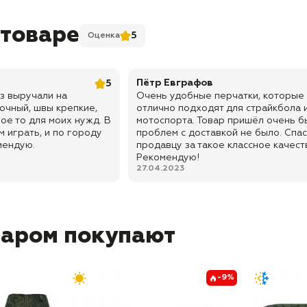
 товаре
5
Оценка
Пётр Евграфов
5
аз выручали на
Очень удобные перчатки, которые
очный, швы крепкие,
отлично подходят для страйкбола 
ое то для моих нужд. В
мотоспорта. Товар пришёл очень б
м играть, и по городу
проблем с доставкой не было. Спа
мендую.
продавцу за такое классное качест
Рекомендую!
27.04.2023
варом покупают
-9%