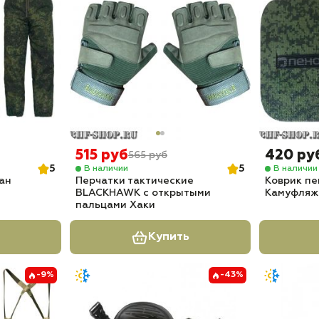
515 руб
420 ру
565 руб
5
5
В наличии
В наличии
ан
Перчатки тактические
Коврик пе
BLACKHAWK с открытыми
Камуфляж
пальцами Хаки
Купить
-9%
-43%