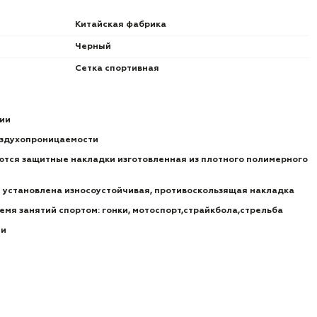
Китайская фабрика
Черный
Сетка спортивная
нии
оздухопроницаемости
ются защитные накладки изготовленная из плотного полимерного
 установлена износоустойчивая, противоскользящая накладка
ремя занятий спортом: гонки, мотоспорт,страйкбола,стрельба
ии