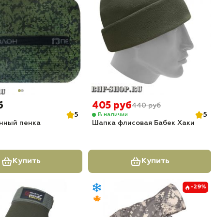
б
405 руб
440 руб
5
5
В наличии
нный пенка
Шапка флисовая Бабек Хаки
Купить
Купить
-29%