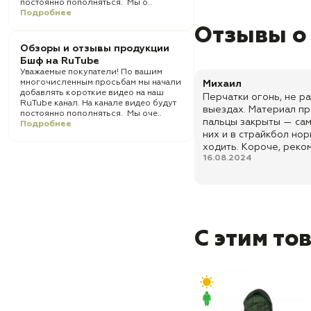
постоянно пополняться. Мы о..
Подробнее
Отзывы о
Обзоры и отзывы продукции
Бшф на RuTube
Уважаемые покупатели! По вашим
многочисленным просьбам мы начали
Михаил
добавлять короткие видео на наш
Перчатки огонь, не р
RuTube канал. На канале видео будут
выездах. Материал пр
постоянно пополняться. Мы оче..
пальцы закрыты — сам
Подробнее
них и в страйкбол нор
ходить. Короче, реко
16.08.2024
С этим то