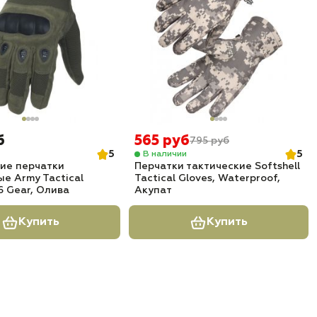
б
565 руб
795 руб
5
5
В наличии
ие перчатки
Перчатки тактические Softshell
е Army Tactical
Tactical Gloves, Waterproof,
6 Gear, Олива
Акупат
Купить
Купить