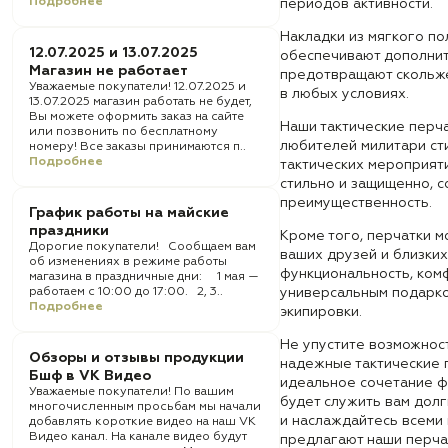
Подробнее
периодов активности.
Накладки из мягкого п
12.07.2025 и 13.07.2025
обеспечивают дополнит
Магазин не работает
предотвращают скольже
Уважаемые покупатели! 12.07.2025 и
в любых условиях.
13.07.2025 магазин работать не будет,
Вы можете оформить заказ на сайте
Наши тактические перч
или позвонить по бесплатному
любителей милитари сти
номеру! Все заказы принимаются п..
Подробнее
тактических мероприяти
стильно и защищенно, с
преимущественность.
График работы на майские
праздники
Кроме того, перчатки м
Дорогие покупатели! Сообщаем вам
ваших друзей и близких
об изменениях в режиме работы
функциональность, комф
магазина в праздничные дни: 1 мая —
работаем с 10:00 до 17:00. 2, 3..
универсальным подарко
Подробнее
экипировки.
Не упустите возможнос
Обзоры и отзывы продукции
надежные тактические 
Бшф в VK Видео
идеальное сочетание ф
Уважаемые покупатели! По вашим
будет служить вам долг
многочисленным просьбам мы начали
и наслаждайтесь всеми
добавлять короткие видео на наш VK
Видео канал. На канале видео будут
предлагают наши перча