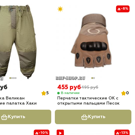
-8%
руб
455 руб
495 руб
5
0
В наличии
ка Великан
Перчатки тактические OK с
ие палатка Хаки
открытыми пальцами Песок
Купить
Купить
-10%
-13%