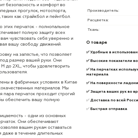
нит безопасность и комфорт во
ипедных прогулок, мотоспорта,
Производитель:
, таких как страйкбол и пейнтбол.
Расцветка:
 этих перчаток - полнопальное
Ткань:
спечивает полную защиту всех
 вам чувствовать себя уверенно и
О товаре
ивая вашу свободу движений.
✅ Удобные в использова
овку на запястье, что позволяет
 под размер вашей руки. Они
✅ Высокие показатели в
 M до 2XL, чтобы удовлетворить
✅ На перчатках использу
ользователя.
материала
лены в фабричных условиях в Китае
✅ На поверхности ладони
кокачественных материалов. Мы
✅ Защита ваших рук во в
я пара перчаток проходит строгий
обы обеспечить вашу полную
✅
Доставка по всей Росс
✅
Быстрая отправка
ицаемость - одни из основных
ерчаток. Они обеспечивают
позволяя вашим рукам оставаться
 даже в течение длительных