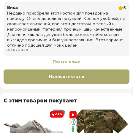
Вика
5
✅ Ширинка на 3-х пуговицах
Недавно приобрела этот костюм для поездок на
✅ Пояс на пуговице
природу. Очень довольна покупкой! Костюм удобный, не
сковывает движений, при этом достаточно тёплый и
✅ Непромокаемые вставки из ткани (CatsEYE) на коленях и
непромокаемый. Материал прочный, швы качественные.
задней части штанов
Для меня как для девушки было важно, чтобы костюм
✅ Резинки чуть ниже колен
выглядел прилично и был универсальным. Этот вариант
отлично подошёл для моих целей.
✅ По низу брюк манжеты на резинке
30.07.2024
✅ По низу брюк манжеты на резинке
Показать еще
✅ Стопы для заправки в берцы
✅ 2 прорезных кармана
Написать отзыв
✅ 2 боковых кармана с клапаном на канадской ленте
✅ 2 задних кармана с клапаном на канадской ленте
✅ Доставка по всей России
С этим товаром покупают
✅ Быстрая отправка
-14%