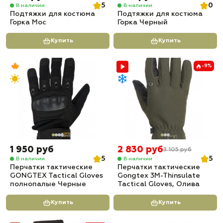
5
0
В наличии
В наличии
Подтяжки для костюма
Подтяжки для костюма
Горка Мос
Горка Черный
Купить
Купить
-9%
1 950 руб
2 830 руб
3 105 руб
5
5
В наличии
В наличии
Перчатки тактические
Перчатки тактические
GONGTEX Tactical Gloves
Gongtex 3M-Thinsulate
полнопалые Черные
Tactical Gloves, Олива
Купить
Купить