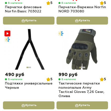
5
5
В наличии
В наличии
Перчатки флисовые
Перчатки-Варежки Norfin
Norfin Basic 703022
NORD 703080
Купить
Купить
490 руб
990 руб
5
5
В наличии
В наличии
Подтяжки универсальные
Тактические перчатки
Черные
полнопалые Army
Tactical Gloves 7,26 Gear,
Олива
Купить
Купить