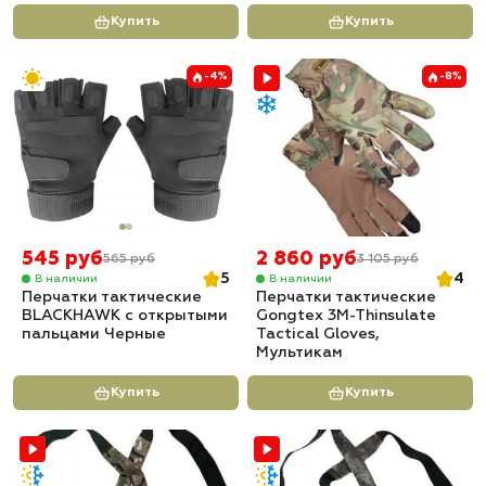
Купить
Купить
-4%
-8%
545 руб
2 860 руб
565 руб
3 105 руб
5
4
В наличии
В наличии
Перчатки тактические
Перчатки тактические
BLACKHAWK с открытыми
Gongtex 3M-Thinsulate
пальцами Черные
Tactical Gloves,
Мультикам
Купить
Купить