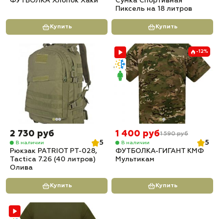
ФУТБОЛКА Хлопок Хаки
Сумка Спортивная
Пиксель на 18 литров
Купить
Купить
-12%
2 730 руб
1 400 руб
1 590 руб
5
5
В наличии
В наличии
Рюкзак PATRIOT РТ-028,
ФУТБОЛКА-ГИГАНТ КМФ
Tactica 7.26 (40 литров)
Мультикам
Олива
Купить
Купить