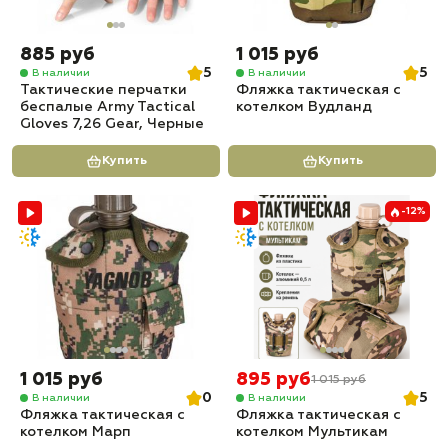
885 руб
1 015 руб
5
5
В наличии
В наличии
Тактические перчатки
Фляжка тактическая с
беспалые Army Tactical
котелком Вудланд
Gloves 7,26 Gear, Черные
Купить
Купить
-12%
1 015 руб
895 руб
1 015 руб
0
5
В наличии
В наличии
Фляжка тактическая с
Фляжка тактическая с
котелком Марп
котелком Мультикам