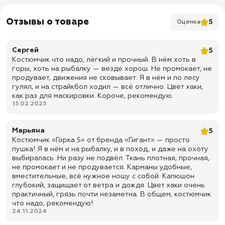
Куртка:
✅ 8 пуговиц на канадской ленте с супатной застежкой
Отзывы о товаре
5
Оценка
✅ Вставки из непромокаемой ткани (CatsEYE) на рукавах и
плечах
Сергей
5
✅ Манжеты на резинке
Костюмчик что надо, лёгкий и прочный. В нём хоть в
горы, хоть на рыбалку — везде хорош. Не промокает, не
✅ Резинки в районе запястий
продувает, движения не сковывает. Я в нём и по лесу
✅ Утяжки по низу куртки
гулял, и на страйкбол ходил — всё отлично. Цвет хаки,
как раз для маскировки. Короче, рекомендую.
✅ Капюшон с козырьком
15.02.2025
✅ Регулировка капюшона по овалу лица
✅ Регулировка капюшона по высоте (сзади)
Марьяна
5
Костюмчик «Горка 5» от бренда «Гигант» — просто
✅ 2 кармана с клапаном на канадской ленте
пушка! Я в нём и на рыбалку, и в поход, и даже на охоту
✅ 2 кармана на рукавах с клапаном на липучке
выбиралась. Ни разу не подвёл. Ткань плотная, прочная,
не промокает и не продувается. Карманы удобные,
✅ 1 внутренний карман на пуговице
вместительные, всё нужное ношу с собой. Капюшон
Брюки:
глубокий, защищает от ветра и дождя. Цвет хаки очень
практичный, грязь почти незаметна. В общем, костюмчик
✅ На резинке
что надо, рекомендую!
✅ Шлевки под ремень
24.11.2024
✅ Специальные петли для подтяжек