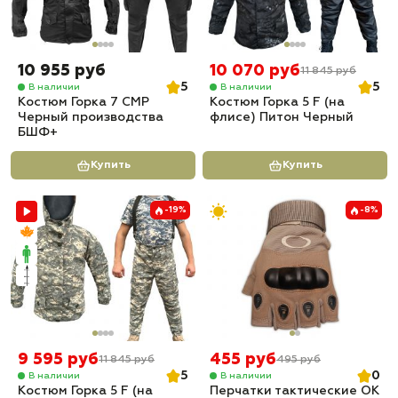
10 955 руб
10 070 руб
11 845 руб
5
5
В наличии
В наличии
Костюм Горка 7 СМР
Костюм Горка 5 F (на
Черный производства
флисе) Питон Черный
БШФ+
Купить
Купить
-19%
-8%
9 595 руб
455 руб
11 845 руб
495 руб
5
0
В наличии
В наличии
Костюм Горка 5 F (на
Перчатки тактические OK