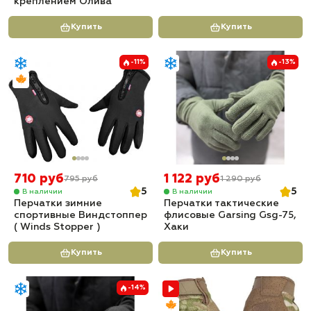
креплением Олива
Купить
Купить
-11%
-13%
710 руб
1 122 руб
795 руб
1 290 руб
5
5
В наличии
В наличии
Перчатки зимние
Перчатки тактические
спортивные Виндстоппер
флисовые Garsing Gsg-75,
( Winds Stopper )
Хаки
Купить
Купить
-14%