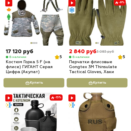
-8%
17 120 руб
2 840 руб
3 085 руб
5
5
В наличии
В наличии
Костюм Горка 5 F (на
Перчатки флисовые
флисе) ГИГАНТ Серая
Gongtex 3M Thinsulate
Цифра (Акупат)
Tactical Gloves, Хаки
Купить
Купить
-15%