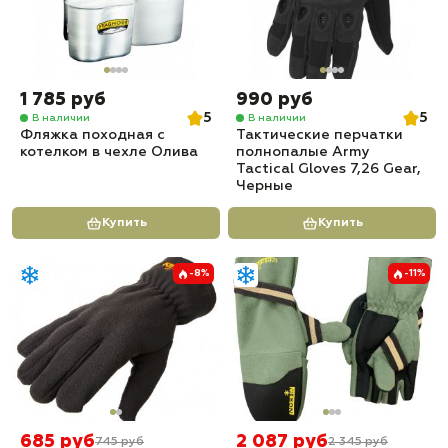
1 785 руб
990 руб
5
5
В наличии
В наличии
Фляжка походная с
Тактические перчатки
котелком в чехле Олива
полнопалые Army
Tactical Gloves 7,26 Gear,
Черные
Купить
Купить
-8%
-11%
685 руб
2 087 руб
745 руб
2 345 руб