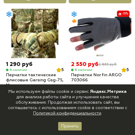
-11%
1 290 руб
2 550 руб
2 865 руб
5
5
В наличии
В наличии
Перчатки тактические
Перчатки Norfin ARGO
флисовые Garsing Gsg-75,
703066
Мультикам
Мы используем файлы cookie и сервис
Яндекс.Метрика
Купить
Купить
для анализа работы сайта и улучшения качества
обслуживания. Продолжая использовать сайт, вы
соглашаетесь с использованием cookie в соответствии с
-11%
-12%
Политикой конфиденциальности
.
Принять
Главная
Каталог
Корзина
Войти
Избранное