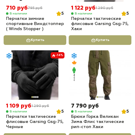
710 руб
1 122 руб
795 руб
1 290 руб
5
5
В наличии
В наличии
Перчатки зимние
Перчатки тактические
спортивные Виндстоппер
флисовые Garsing Gsg-75,
( Winds Stopper )
Хаки
Купить
Купить
-14%
1 109 руб
7 790 руб
1 290 руб
5
5
В наличии
В наличии
Перчатки тактические
Брюки Горка Великан
флисовые Garsing Gsg-75,
Зима Флис тактические
Черные
рип-стоп Хаки