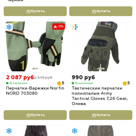
Черные
Купить
Купить
-11%
2 087 руб
990 руб
2 345 руб
5
5
В наличии
В наличии
Перчатки-Варежки Norfin
Тактические перчатки
NORD 703080
полнопалые Army
Tactical Gloves 7,26 Gear,
Олива
Купить
Купить