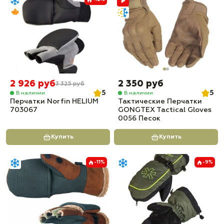
2 926 руб
2 350 руб
3 325 руб
5
5
В наличии
В наличии
Перчатки Norfin HELIUM
Тактические Перчатки
703067
GONGTEX Tactical Gloves
0056 Песок
Купить
Купить
-11%
-9%