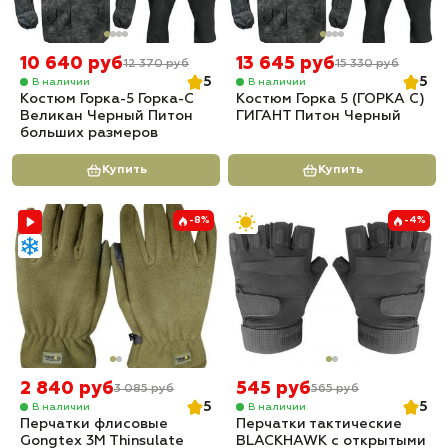
10 640 руб
13 645 руб
12 370 руб
15 330 руб
5
5
В наличии
В наличии
Костюм Горка-5 Горка-С
Костюм Горка 5 (ГОРКА С)
Великан Черный Питон
ГИГАНТ Питон Черный
больших размеров
Купить
Купить
-8%
-4%
2 840 руб
545 руб
3 085 руб
565 руб
5
5
В наличии
В наличии
Перчатки флисовые
Перчатки тактические
Gongtex 3M Thinsulate
BLACKHAWK с открытыми