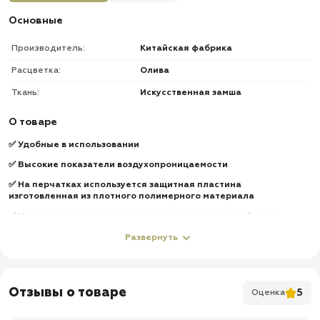
Основные
Производитель:
Китайская фабрика
Расцветка:
Олива
Ткань:
Искусственная замша
О товаре
✅ Удобные в использовании
✅ Высокие показатели воздухопроницаемости
✅ На перчатках используется защитная пластина
изготовленная из плотного полимерного материала
✅ На поверхности ладони установлена износоустойчивая,
противоскользящая накладка
Развернуть
✅ Защита ваших рук во время занятий спортом: гонки,
мотоспорт,страйкбола,стрельба
✅
Доставка по всей России
Отзывы о товаре
5
Оценка
✅
Быстрая отправка