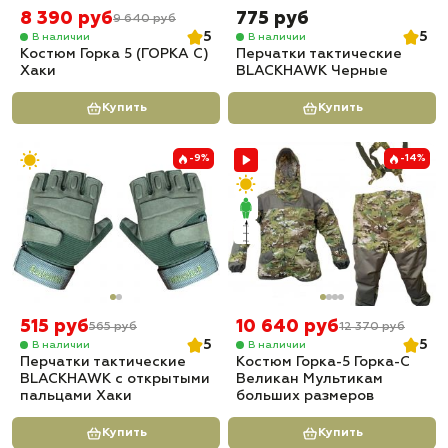
8 390 руб
775 руб
9 640 руб
5
5
В наличии
В наличии
Костюм Горка 5 (ГОРКА С)
Перчатки тактические
Хаки
BLACKHAWK Черные
Купить
Купить
-9%
-14%
515 руб
10 640 руб
565 руб
12 370 руб
5
5
В наличии
В наличии
Перчатки тактические
Костюм Горка-5 Горка-С
BLACKHAWK с открытыми
Великан Мультикам
пальцами Хаки
больших размеров
Купить
Купить