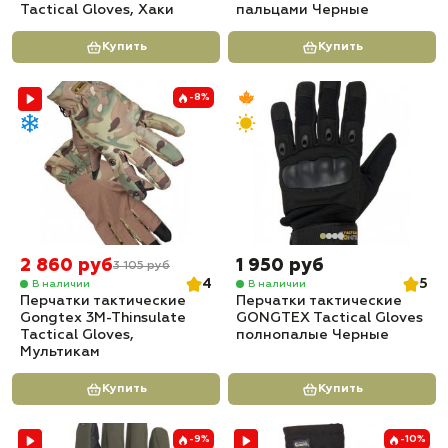
Tactical Gloves, Хаки
пальцами Черные
Купить
Купить
-8%
2 860 руб
1 950 руб
3 105 руб
4
5
В наличии
В наличии
Перчатки тактические
Перчатки тактические
Gongtex 3M-Thinsulate
GONGTEX Tactical Gloves
Tactical Gloves,
полнопалые Черные
Мультикам
Купить
Купить
-9%
-10%