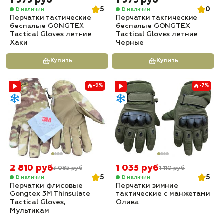
1 975 руб
1 975 руб
5
0
В наличии
В наличии
Перчатки тактические
Перчатки тактические
беспалые GONGTEX
беспалые GONGTEX
Tactical Gloves летние
Tactical Gloves летние
Хаки
Черные
Купить
Купить
-9%
-7%
2 810 руб
1 035 руб
3 085 руб
1 110 руб
5
5
В наличии
В наличии
Перчатки флисовые
Перчатки зимние
Gongtex 3M Thinsulate
тактические с манжетами
Tactical Gloves,
Олива
Мультикам