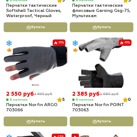
5
5
В наличии
В наличии
Перчатки тактические
Перчатки тактические
Softshell Tactical Gloves,
флисовые Garsing Gsg-75,
Waterproof, Черный
Мультикам
Купить
Купить
-11%
-11%
2 550 руб
2 385 руб
2 865 руб
2 680 руб
5
0
В наличии
В наличии
Перчатки Norfin ARGO
Перчатки Norfin POINT
703066
703063
Купить
Купить
-12%