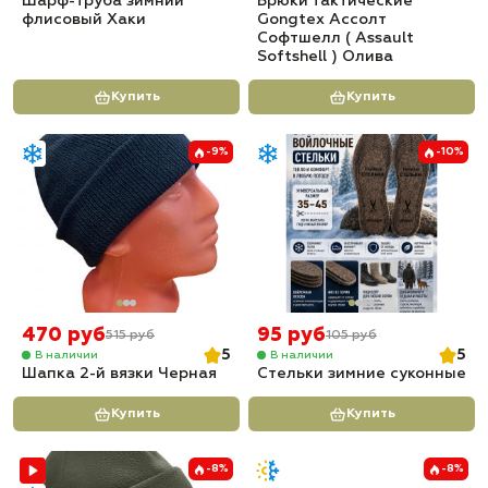
Шарф-труба зимний
Брюки тактические
флисовый Хаки
Gongtex Ассолт
Софтшелл ( Assault
Softshell ) Олива
Купить
Купить
-9%
-10%
470 руб
95 руб
515 руб
105 руб
5
5
В наличии
В наличии
Шапка 2-й вязки Черная
Стельки зимние суконные
Купить
Купить
-8%
-8%