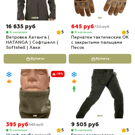
16 635 руб
645 руб
720 руб
5
5
В наличии
В наличии
Ветровка Хатанга (
Перчатки тактические OK
HATANGA ) Софтшелл (
с закрытыми пальцами
Softshell ) Хаки
Песок
Купить
Купить
-19%
395 руб
9 505 руб
485 руб
5
5
В наличии
В наличии