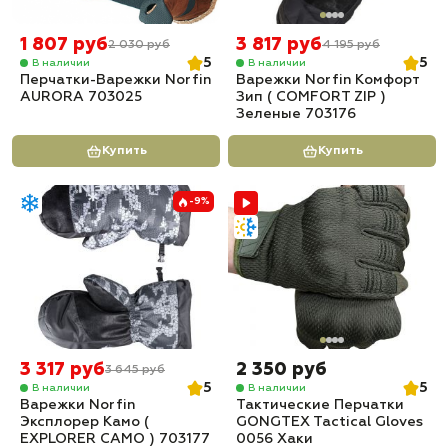
1 807 руб
3 817 руб
2 030 руб
4 195 руб
5
5
В наличии
В наличии
Перчатки-Варежки Norfin
Варежки Norfin Комфорт
AURORA 703025
Зип ( COMFORT ZIP )
Зеленые 703176
Купить
Купить
-9%
3 317 руб
2 350 руб
3 645 руб
5
5
В наличии
В наличии
Варежки Norfin
Тактические Перчатки
Эксплорер Камо (
GONGTEX Tactical Gloves
EXPLORER CAMO ) 703177
0056 Хаки