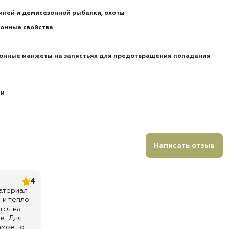
мней и демисезонной рыбалки, охоты
онные свойства
онные манжеты на запястьях для предотвращения попадания
ии
Написать отзыв
4
атериал
 и тепло.
тся на
е. Для
мое то.