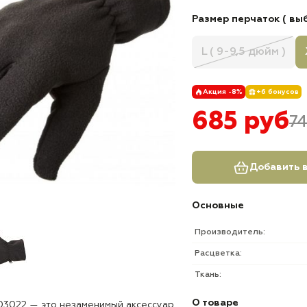
Размер перчаток ( выб
L ( 9-9,5 дюйм )
Акция -8%
+6 бонусов
685 руб
7
Добавить в
Основные
Производитель:
Расцветка:
Ткань:
О товаре
703022 — это незаменимый аксессуар