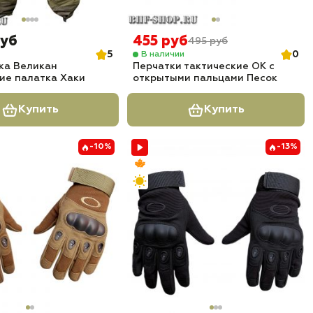
руб
455 руб
495 руб
5
0
В наличии
ка Великан
Перчатки тактические OK с
ие палатка Хаки
открытыми пальцами Песок
Купить
Купить
-10%
-13%