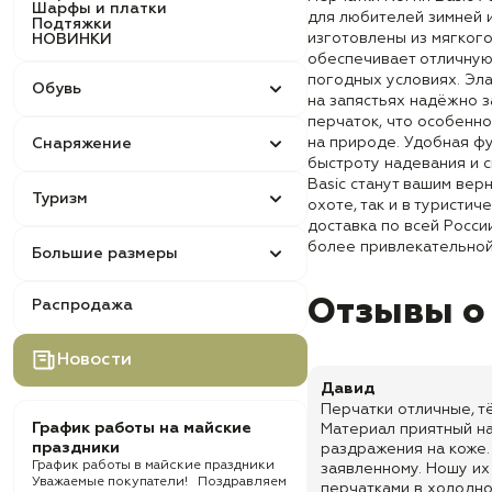
Шарфы и платки
для любителей зимней 
Подтяжки
изготовлены из мягкого
НОВИНКИ
обеспечивает отличную
погодных условиях. Эл
Обувь
на запястьях надёжно 
перчаток, что особенн
на природе. Удобная ф
Снаряжение
быстроту надевания и с
Basic станут вашим вер
Туризм
охоте, так и в туристич
доставка по всей Росси
более привлекательной
Большие размеры
Отзывы о
Распродажа
Новости
Давид
Перчатки отличные, т
График работы на майские
Материал приятный на
праздники
раздражения на коже.
График работы в майские праздники
заявленному. Ношу их
Уважаемые покупатели! Поздравляем
перчатками в холодно