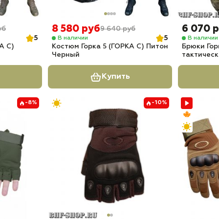
8 580 руб
6 070 
уб
9 640 руб
5
5
В наличии
В наличии
А С)
Костюм Горка 5 (ГОРКА С) Питон
Брюки Гор
Черный
тактическ
Купить
-8%
-10%