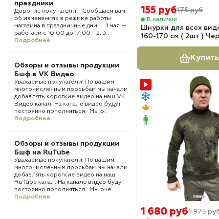
праздники
155 руб
175 руб
Дорогие покупатели! Сообщаем вам
об изменениях в режиме работы
В наличии
магазина в праздничные дни: 1 мая —
Шнурки для всех вид
работаем с 10:00 до 17:00. 2, 3..
160-170 см ( 2шт ) Че
Подробнее
Купить
Обзоры и отзывы продукции
Бшф в VK Видео
Уважаемые покупатели! По вашим
многочисленным просьбам мы начали
добавлять короткие видео на наш VK
Видео канал. На канале видео будут
постоянно пополняться. Мы о..
Подробнее
Обзоры и отзывы продукции
Бшф на RuTube
Уважаемые покупатели! По вашим
многочисленным просьбам мы начали
добавлять короткие видео на наш
RuTube канал. На канале видео будут
постоянно пополняться. Мы оче..
Подробнее
1 680 руб
1 975 ру