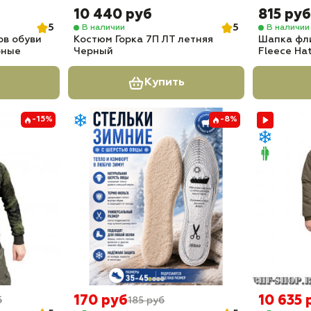
10 440 руб
815 руб
5
5
В наличии
В наличии
ов обуви
Костюм Горка 7П ЛТ летняя
Шапка фли
рные
Черный
Fleece Ha
Купить
-15%
-8%
170 руб
10 635 
б
185 руб