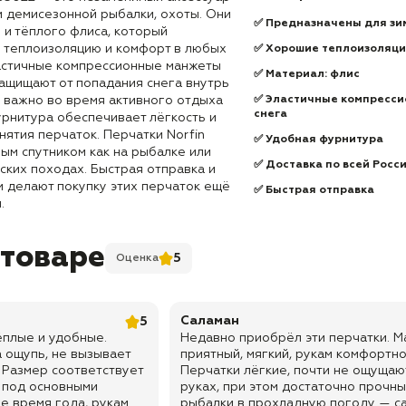
и демисезонной рыбалки, охоты. Они
✅ Предназначены для зи
 и тёплого флиса, который
 теплоизоляцию и комфорт в любых
✅ Хорошие теплоизоляци
астичные компрессионные манжеты
✅ Материал: флис
защищают от попадания снега внутрь
о важно во время активного отдыха
✅ Эластичные компресси
снега
урнитура обеспечивает лёгкость и
нятия перчаток. Перчатки Norfin
✅ Удобная фурнитура
ным спутником как на рыбалке или
✅ Доставка по всей Росс
еских походах. Быстрая отправка и
и делают покупку этих перчаток ещё
✅ Быстрая отправка
.
 товаре
5
Оценка
Саламан
5
ёплые и удобные.
Недавно приобрёл эти перчатки. М
 ощупь, не вызывает
приятный, мягкий, рукам комфортно
 Размер соответствует
Перчатки лёгкие, почти не ощущаю
 под основными
руках, при этом достаточно прочны
е время года, рукам
рыбалки в прохладную погоду — са