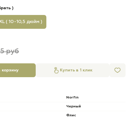
рать )
XL ( 10-10,5 дюйм )
45 руб
 корзину
Купить в 1 клик
Norfin
Черный
Флис