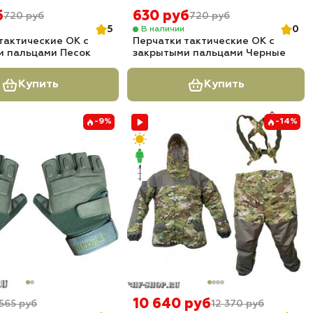
б
630 руб
720 руб
720 руб
5
0
В наличии
тактические OK с
Перчатки тактические OK с
и пальцами Песок
закрытыми пальцами Черные
Купить
Купить
-9%
-14%
10 640 руб
565 руб
12 370 руб