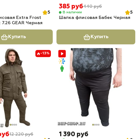
385 руб
440 руб
5
5
В наличии
совая Extra Frost
Шапка флисовая Бабек Черная
t 7.26 GEAR Черная
Купить
Купить
-13%
руб
1 390 руб
12 220 руб