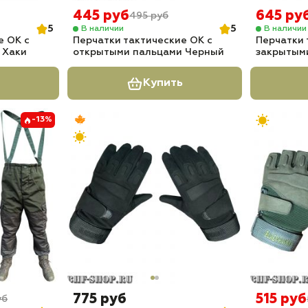
445 руб
645 ру
495 руб
5
5
В наличии
В наличии
е OK с
Перчатки тактические OK с
Перчатки 
 Хаки
открытыми пальцами Черный
закрытым
Купить
-13%
775 руб
515 руб
уб