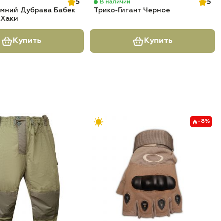
5
5
В наличии
имний Дубрава Бабек
Трико-Гигант Черное
 Хаки
Купить
Купить
-8%