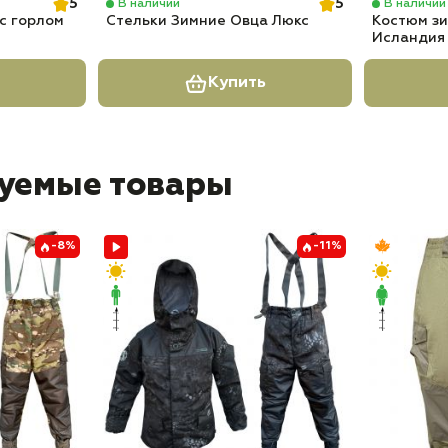
5
5
В наличии
В наличии
с горлом
Стельки Зимние Овца Люкс
Костюм з
Исландия
Купить
уемые товары
-8%
-11%