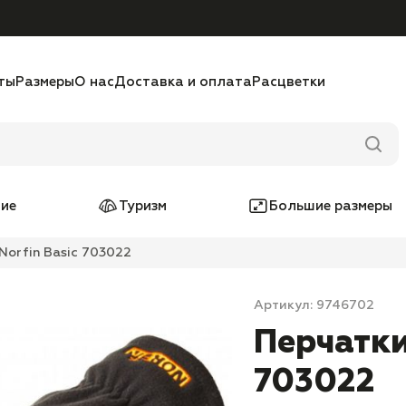
ты
Размеры
О нас
Доставка и оплата
Расцветки
ие
Туризм
Большие размеры
orfin Basic 703022
Артикул: 9746702
Перчатки
703022