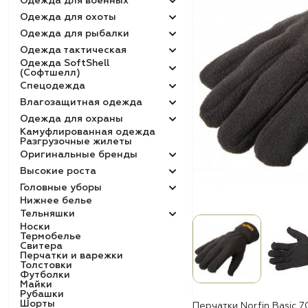
Одежда для военных
Одежда для охоты
Одежда для рыбалки
Одежда тактическая
Одежда SoftShell
(Софтшелл)
Спецодежда
Влагозащитная одежда
Одежда для охраны
Камуфлированная одежда
Разгрузочные жилеты
Оригинальные бренды
Высокие роста
Головные уборы
Нижнее белье
Тельняшки
Носки
Термобелье
Свитера
Перчатки и варежки
Толстовки
Футболки
Майки
Рубашки
Шорты
Перчатки Norfin Basic 