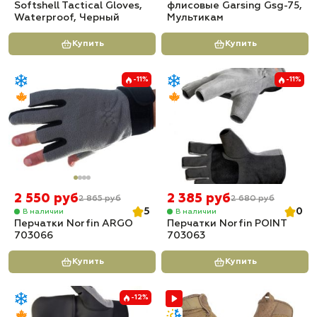
Softshell Tactical Gloves,
флисовые Garsing Gsg-75,
Waterproof, Черный
Мультикам
Купить
Купить
-11%
-11%
2 550 руб
2 385 руб
2 865 руб
2 680 руб
5
0
В наличии
В наличии
Перчатки Norfin ARGO
Перчатки Norfin POINT
703066
703063
Купить
Купить
-12%