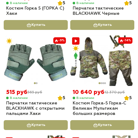
5
5
В наличии
В наличии
Костюм Горка 5 (ГОРКА С)
Перчатки тактические
Хаки
BLACKHAWK Черные
Купить
Купить
-9%
-14%
515 руб
10 640 руб
565 руб
12 370 руб
5
5
В наличии
В наличии
Перчатки тактические
Костюм Горка-5 Горка-С
BLACKHAWK с открытыми
Великан Мультикам
пальцами Хаки
больших размеров
Купить
Купить