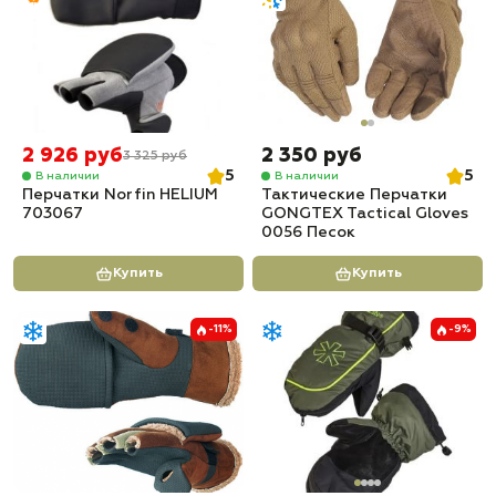
2 926 руб
2 350 руб
3 325 руб
5
5
В наличии
В наличии
Перчатки Norfin HELIUM
Тактические Перчатки
703067
GONGTEX Tactical Gloves
0056 Песок
Купить
Купить
-11%
-9%