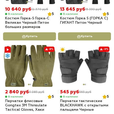
10 640 руб
13 645 руб
12 370 руб
15 330 руб
5
5
В наличии
В наличии
Костюм Горка-5 Горка-С
Костюм Горка 5 (ГОРКА С)
Великан Черный Питон
ГИГАНТ Питон Черный
больших размеров
Купить
Купить
-8%
-4%
2 840 руб
545 руб
3 085 руб
565 руб
5
5
В наличии
В наличии
Перчатки флисовые
Перчатки тактические
Gongtex 3M Thinsulate
BLACKHAWK с открытыми
Tactical Gloves, Хаки
пальцами Черные