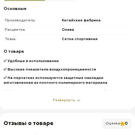
Основные
Производитель:
Китайская фабрика
Расцветка:
Олива
Ткань:
Сетка спортивная
О товаре
✅ Удобные в использовании
✅ Высокие показатели воздухопроницаемости
✅ На перчатках используются защитные накладки
изготовленная из плотного полимерного материала
✅ На поверхности ладони установлена износоустойчивая,
противоскользящая накладка
Развернуть
✅ Защита ваших рук во время занятий спортом: гонки,
мотоспорт,страйкбола,стрельба
✅
Доставка по всей России
Отзывы о товаре
0
Оценка
✅
Быстрая отправка