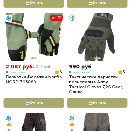
Купить
Купить
-11%
2 087 руб
990 руб
2 345 руб
5
5
В наличии
В наличии
Перчатки-Варежки Norfin
Тактические перчатки
NORD 703080
полнопалые Army
Tactical Gloves 7,26 Gear,
Олива
Купить
Купить