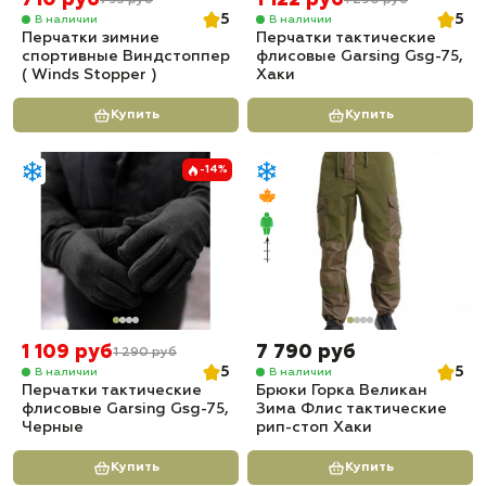
710 руб
1 122 руб
795 руб
1 290 руб
5
5
В наличии
В наличии
Перчатки зимние
Перчатки тактические
спортивные Виндстоппер
флисовые Garsing Gsg-75,
( Winds Stopper )
Хаки
Купить
Купить
-14%
1 109 руб
7 790 руб
1 290 руб
5
5
В наличии
В наличии
Перчатки тактические
Брюки Горка Великан
флисовые Garsing Gsg-75,
Зима Флис тактические
Черные
рип-стоп Хаки
Купить
Купить