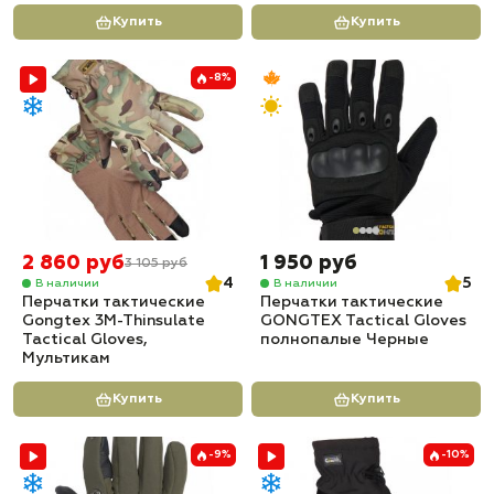
Купить
Купить
-8%
2 860 руб
1 950 руб
3 105 руб
4
5
В наличии
В наличии
Перчатки тактические
Перчатки тактические
Gongtex 3M-Thinsulate
GONGTEX Tactical Gloves
Tactical Gloves,
полнопалые Черные
Мультикам
Купить
Купить
-9%
-10%