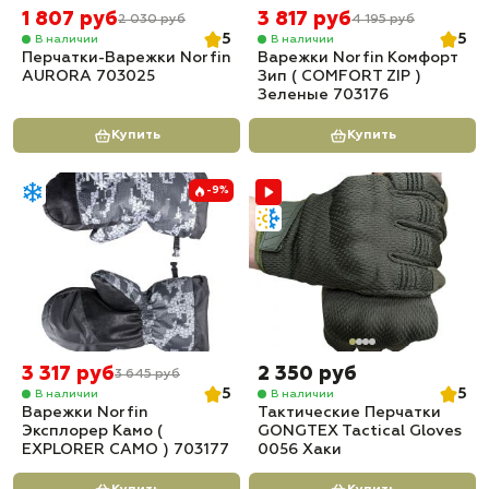
1 807 руб
3 817 руб
2 030 руб
4 195 руб
5
5
В наличии
В наличии
Перчатки-Варежки Norfin
Варежки Norfin Комфорт
AURORA 703025
Зип ( COMFORT ZIP )
Зеленые 703176
Купить
Купить
-9%
3 317 руб
2 350 руб
3 645 руб
5
5
В наличии
В наличии
Варежки Norfin
Тактические Перчатки
Эксплорер Камо (
GONGTEX Tactical Gloves
EXPLORER CAMO ) 703177
0056 Хаки