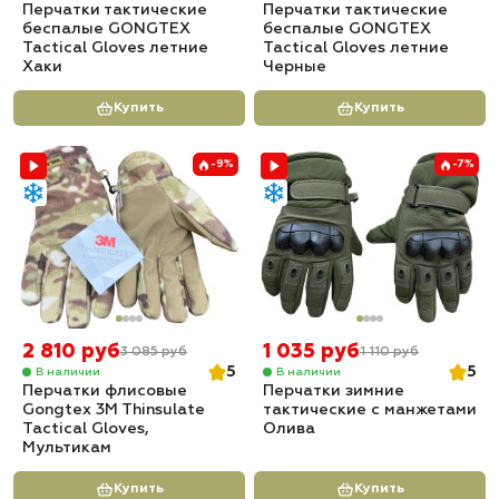
Перчатки тактические
Перчатки тактические
беспалые GONGTEX
беспалые GONGTEX
Tactical Gloves летние
Tactical Gloves летние
Хаки
Черные
Купить
Купить
-9%
-7%
2 810 руб
1 035 руб
3 085 руб
1 110 руб
5
5
В наличии
В наличии
Перчатки флисовые
Перчатки зимние
Gongtex 3M Thinsulate
тактические с манжетами
Tactical Gloves,
Олива
Мультикам
Купить
Купить