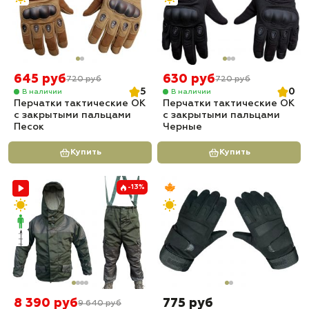
645 руб
630 руб
720 руб
720 руб
5
0
В наличии
В наличии
Перчатки тактические OK
Перчатки тактические OK
с закрытыми пальцами
с закрытыми пальцами
Песок
Черные
Купить
Купить
-13%
8 390 руб
775 руб
9 640 руб