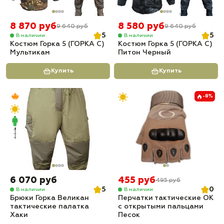
8 870 руб
8 580 руб
9 640 руб
9 640 руб
5
5
В наличии
В наличии
Костюм Горка 5 (ГОРКА С)
Костюм Горка 5 (ГОРКА С)
Мультикам
Питон Черный
Купить
Купить
-8%
6 070 руб
455 руб
495 руб
5
0
В наличии
В наличии
Брюки Горка Великан
Перчатки тактические OK
тактические палатка
с открытыми пальцами
Хаки
Песок