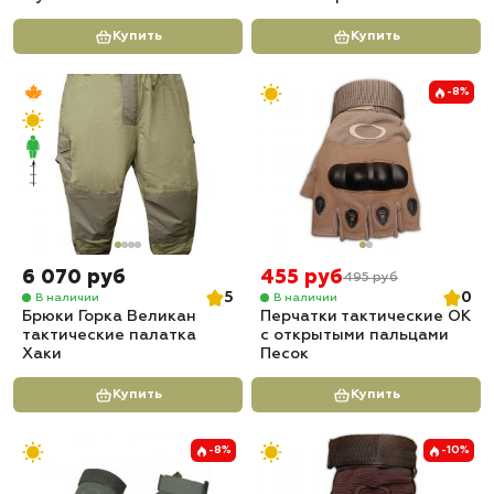
Купить
Купить
-8%
6 070 руб
455 руб
495 руб
5
0
В наличии
В наличии
Брюки Горка Великан
Перчатки тактические OK
тактические палатка
с открытыми пальцами
Хаки
Песок
Купить
Купить
-8%
-10%