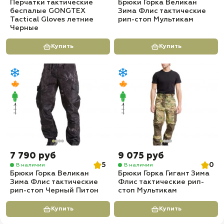
Перчатки тактические
Брюки Горка Великан
беспалые GONGTEX
Зима Флис тактические
Tactical Gloves летние
рип-стоп Мультикам
Черные
Купить
Купить
7 790 руб
9 075 руб
5
0
В наличии
В наличии
Брюки Горка Великан
Брюки Горка Гигант Зима
Зима Флис тактические
Флис тактические рип-
рип-стоп Черный Питон
стоп Мультикам
Купить
Купить