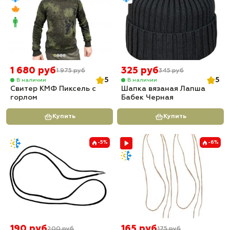
1 680 руб
325 руб
1 975 руб
345 руб
5
5
В наличии
В наличии
Свитер КМФ Пиксель с
Шапка вязаная Лапша
горлом
Бабек Черная
Купить
Купить
-5%
-6%
190 руб
165 руб
200 руб
175 руб