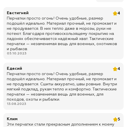
✅ Вес: 140 г.
Евстигней
4
✅ Доставка по всей России
Перчатки просто огонь! Очень удобные, размер
подошёл идеально. Материал прочный, не промокает и
✅ Быстрая отправка
не продувается. В них тепло даже в морозы, руки не
потеют. Благодаря противоскользящему покрытию на
ладонях обеспечивается надёжный хват. Тактические
перчатки — незаменимая вещь для военных, охотников
и рыбаков.
05.10.2023
Едесий
4
Перчатки просто огонь! Очень удобные, размер
подошёл идеально. Материал прочный, не промокает и
не продувается. Сшиты аккуратно, швы ровные. Внутри
мягкий подклад, рукам тепло и комфортно. Тактические
перчатки — незаменимая вещь для военных, для
походов, охоты и рыбалки.
13.08.2023
Клим
5
Эти перчатки стали прекрасным дополнением к моему