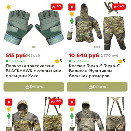
-9%
-14%
515 руб
10 640 руб
565 руб
12 370 руб
5
5
В наличии
В наличии
Перчатки тактические
Костюм Горка-5 Горка-С
BLACKHAWK с открытыми
Великан Мультикам
пальцами Хаки
больших размеров
Купить
Купить
-13%