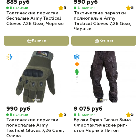
885 руб
990 руб
5
5
В наличии
В наличии
Тактические перчатки
Тактические перчатки
беспалые Army Tactical
полнопалые Army
Gloves 7,26 Gear, Черные
Tactical Gloves 7,26 Gear,
Черные
Купить
Купить
990 руб
9 075 руб
5
5
В наличии
В наличии
Тактические перчатки
Брюки Горка Гигант Зима
полнопалые Army
Флис тактические рип-
Tactical Gloves 7,26 Gear,
стоп Черный Питон
Олива