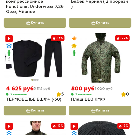
компрессионное
Бабек Черная ( 2 прорези
Functional Underwear 7,26
)
Gear, Чёрное
Купить
Купить
-13%
-22%
4 625 руб
800 руб
5 315 руб
1 020 руб
5
0
В наличии
В наличии
ТЕРМОБЕЛЬЕ БШФ+ (-30)
Плащ ВВЗ КМФ
Купить
Купить
-15%
-6%