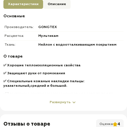
Характеристики
Описание
Основные
Производитель:
GONGTEX
Расцветка:
Мультикам
Ткань:
Нейлон с водоотталкивающим покрытием
О товаре
✅ Хорошие теплоизоляционные свойства
✅ Защищают руки от промокания
✅ Специальные кожаные накладки пальцы:
указательный,средний и большой.
✅ Эластичные компрессионные манжеты на запястьях для
предотвращения попадания снега
Развернуть
✅ Подкладка: микрофибра (мягкая на ощупь)
✅ Перчатки прочные и износостойкие
✅ D образные кольца и карабин для переноски и фиксации
Отзывы о товаре
4
Оценка
снаряжения