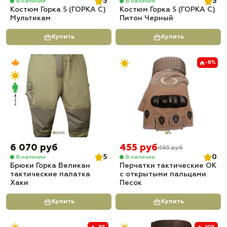
5
5
В наличии
В наличии
Костюм Горка 5 (ГОРКА С)
Костюм Горка 5 (ГОРКА С)
Мультикам
Питон Черный
Купить
Купить
-8%
6 070 руб
455 руб
495 руб
5
0
В наличии
В наличии
Брюки Горка Великан
Перчатки тактические OK
тактические палатка
с открытыми пальцами
Хаки
Песок
Купить
Купить