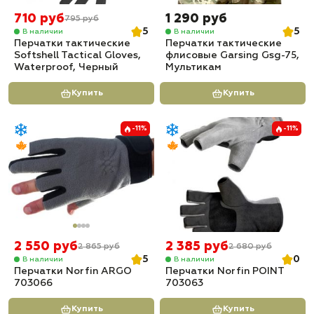
710 руб
1 290 руб
795 руб
5
5
В наличии
В наличии
Перчатки тактические
Перчатки тактические
Softshell Tactical Gloves,
флисовые Garsing Gsg-75,
Waterproof, Черный
Мультикам
Купить
Купить
-11%
-11%
2 550 руб
2 385 руб
2 865 руб
2 680 руб
5
0
В наличии
В наличии
Перчатки Norfin ARGO
Перчатки Norfin POINT
703066
703063
Купить
Купить