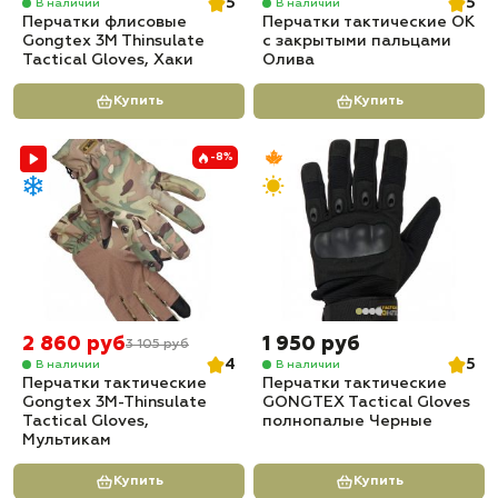
5
5
В наличии
В наличии
Перчатки флисовые
Перчатки тактические OK
Gongtex 3M Thinsulate
с закрытыми пальцами
Tactical Gloves, Хаки
Олива
Купить
Купить
-8%
2 860 руб
1 950 руб
3 105 руб
4
5
В наличии
В наличии
Перчатки тактические
Перчатки тактические
Gongtex 3M-Thinsulate
GONGTEX Tactical Gloves
Tactical Gloves,
полнопалые Черные
Мультикам
Купить
Купить