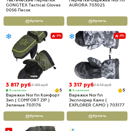
Тактические Перчатки
Перчатки-Варежки Norfin
GONGTEX Tactical Gloves
AURORA 703025
0056 Песок
Купить
Купить
-9%
-9%
3 817 руб
3 317 руб
4 195 руб
3 645 руб
5
5
В наличии
В наличии
Варежки Norfin Комфорт
Варежки Norfin
Зип ( COMFORT ZIP )
Эксплорер Камо (
Зеленые 703176
EXPLORER CAMO ) 703177
Купить
Купить