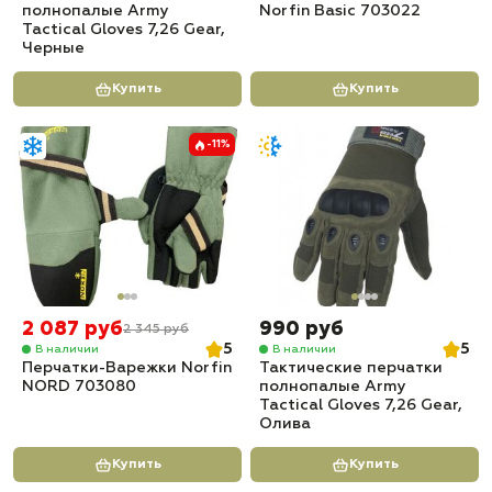
полнопалые Army
Norfin Basic 703022
Tactical Gloves 7,26 Gear,
Черные
Купить
Купить
-11%
2 087 руб
990 руб
2 345 руб
5
5
В наличии
В наличии
Перчатки-Варежки Norfin
Тактические перчатки
NORD 703080
полнопалые Army
Tactical Gloves 7,26 Gear,
Олива
Купить
Купить