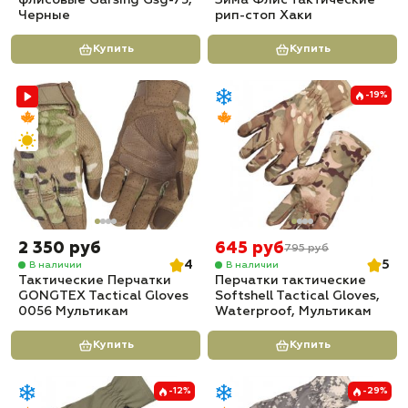
флисовые Garsing Gsg-75,
Зима Флис тактические
Черные
рип-стоп Хаки
Купить
Купить
-19%
2 350 руб
645 руб
795 руб
4
5
В наличии
В наличии
Тактические Перчатки
Перчатки тактические
GONGTEX Tactical Gloves
Softshell Tactical Gloves,
0056 Мультикам
Waterproof, Мультикам
Купить
Купить
-12%
-29%