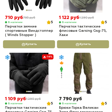
710 руб
1 122 руб
795 руб
1 290 руб
5
5
В наличии
В наличии
Перчатки зимние
Перчатки тактические
спортивные Виндстоппер
флисовые Garsing Gsg-75,
( Winds Stopper )
Хаки
Купить
Купить
-14%
1 109 руб
7 790 руб
1 290 руб
5
5
В наличии
В наличии
Перчатки тактические
Брюки Горка Великан