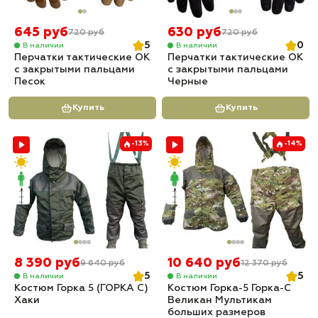
645 руб
630 руб
720 руб
720 руб
5
0
В наличии
В наличии
Перчатки тактические OK
Перчатки тактические OK
с закрытыми пальцами
с закрытыми пальцами
Песок
Черные
Купить
Купить
-13%
-14%
8 390 руб
10 640 руб
9 640 руб
12 370 руб
5
5
В наличии
В наличии
Костюм Горка 5 (ГОРКА С)
Костюм Горка-5 Горка-С
Хаки
Великан Мультикам
больших размеров