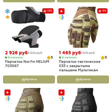
-12%
-3%
2 926 руб
1 465 руб
3 325 руб
1 510 руб
5
5
В наличии
В наличии
Перчатки Norfin HELIUM
Перчатки тактические
703067
033 с закрытыми
пальцами Мультикам
Купить
Купить