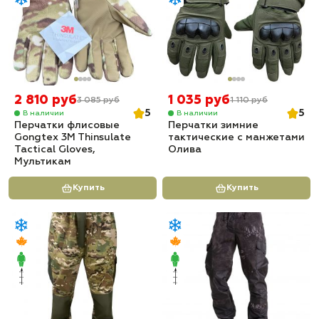
2 810 руб
1 035 руб
3 085 руб
1 110 руб
5
5
В наличии
В наличии
Перчатки флисовые
Перчатки зимние
Gongtex 3M Thinsulate
тактические с манжетами
Tactical Gloves,
Олива
Мультикам
Купить
Купить