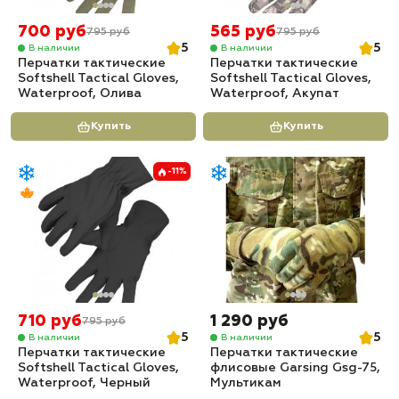
700 руб
565 руб
795 руб
795 руб
5
5
В наличии
В наличии
Перчатки тактические
Перчатки тактические
Softshell Tactical Gloves,
Softshell Tactical Gloves,
Waterproof, Олива
Waterproof, Акупат
Купить
Купить
-11%
710 руб
1 290 руб
795 руб
5
5
В наличии
В наличии
Перчатки тактические
Перчатки тактические
Softshell Tactical Gloves,
флисовые Garsing Gsg-75,
Waterproof, Черный
Мультикам