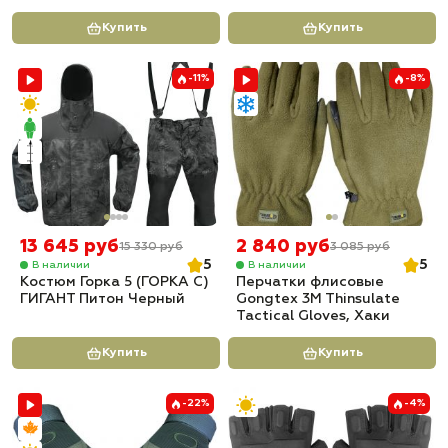
Купить
Купить
-11%
-8%
13 645 руб
2 840 руб
15 330 руб
3 085 руб
5
5
В наличии
В наличии
Костюм Горка 5 (ГОРКА С)
Перчатки флисовые
ГИГАНТ Питон Черный
Gongtex 3M Thinsulate
Tactical Gloves, Хаки
Купить
Купить
-22%
-4%