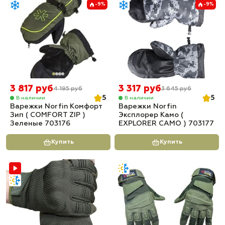
-9%
-9%
3 817 руб
3 317 руб
4 195 руб
3 645 руб
5
5
В наличии
В наличии
Варежки Norfin Комфорт
Варежки Norfin
Зип ( COMFORT ZIP )
Эксплорер Камо (
Зеленые 703176
EXPLORER CAMO ) 703177
Купить
Купить