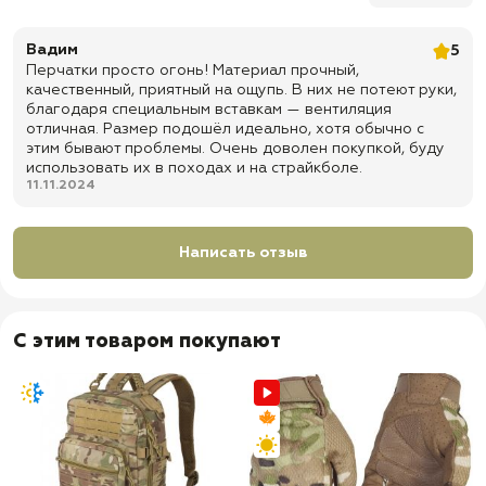
✅
На
поверхности
ладони
установлена
износоустойчивая
,
противоскользящая
накладк
а
Вадим
5
✅
Защита
ваших
рук
во
время
занятий
спортом
:
гонки
,
Перчатки просто огонь! Материал прочный,
мотоспорт
,
страйкбола
,
пейнтбола
качественный, приятный на ощупь. В них не потеют руки,
✅
Доставка по всей России
благодаря специальным вставкам — вентиляция
отличная. Размер подошёл идеально, хотя обычно с
✅
Быстрая отправка
этим бывают проблемы. Очень доволен покупкой, буду
использовать их в походах и на страйкболе.
11.11.2024
Написать отзыв
С этим товаром покупают