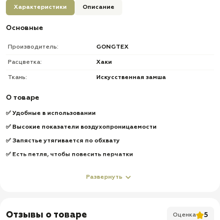
Характеристики
Описание
Основные
Производитель:
GONGTEX
Расцветка:
Хаки
Ткань:
Искусственная замша
О товаре
✅
Удобные в использовании
✅
Высокие
показатели
воздухопроницаемости
✅
Запястье
утягивается
по
обхвату
✅
Есть
петля
,
чтобы
повесить
перчатки
✅
Под
жесткой
вставкой
есть
мягкие
уплотнения
в
несколько
слоев
,
чтобы
не
повредить
руку
Развернуть
✅
4
вентиляционных
люверса
✅
На
перчатках
используетс
я защитная вставка изготовленная
из плотного резинового материала
Отзывы о товаре
5
Оценка