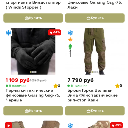
спортивные Виндстоппер
флисовые Garsing Gsg-75,
( Winds Stopper )
Хаки
Купить
Купить
-14%
1 109 руб
7 790 руб
1 290 руб
5
5
В наличии
В наличии
Перчатки тактические
Брюки Горка Великан
флисовые Garsing Gsg-75,
Зима Флис тактические
Черные
рип-стоп Хаки
Купить
Купить
-19%