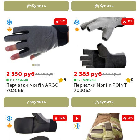
Купить
Купить
-11%
-11%
2 550 руб
2 385 руб
2 865 руб
2 680 руб
5
0
В наличии
В наличии
Перчатки Norfin ARGO
Перчатки Norfin POINT
703066
703063
Купить
Купить
-12%
-3%