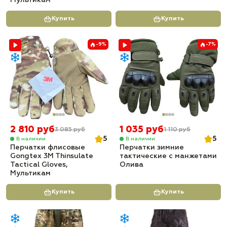
Мультикам
Купить
Купить
-9%
-7%
2 810 руб
1 035 руб
3 085 руб
1 110 руб
5
5
В наличии
В наличии
Перчатки флисовые
Перчатки зимние
Gongtex 3M Thinsulate
тактические с манжетами
Tactical Gloves,
Олива
Мультикам
Купить
Купить