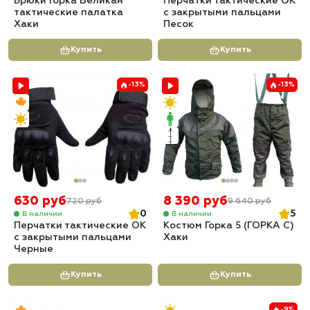
Брюки Горка Великан
Перчатки тактические OK
тактические палатка
с закрытыми пальцами
Хаки
Песок
Купить
Купить
-13%
-13%
630 руб
8 390 руб
720 руб
9 640 руб
0
5
В наличии
В наличии
Перчатки тактические OK
Костюм Горка 5 (ГОРКА С)
с закрытыми пальцами
Хаки
Черные
Купить
Купить
-9%