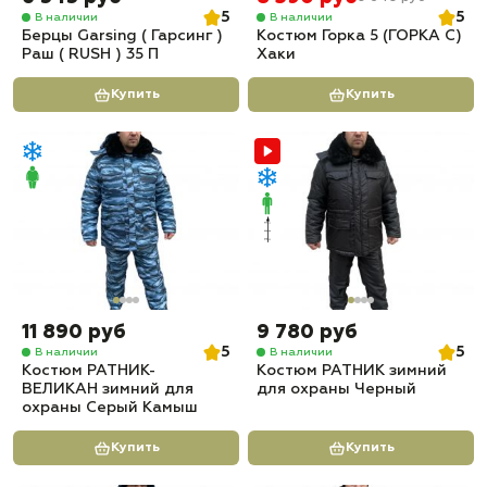
5
5
В наличии
В наличии
Берцы Garsing ( Гарсинг )
Костюм Горка 5 (ГОРКА С)
Раш ( RUSH ) 35 П
Хаки
Купить
Купить
11 890 руб
9 780 руб
5
5
В наличии
В наличии
Костюм РАТНИК-
Костюм РАТНИК зимний
ВЕЛИКАН зимний для
для охраны Черный
охраны Серый Камыш
Купить
Купить