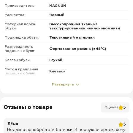
Производитель:
MAGNUM
Расцветка:
Черный
Материал верха
Высокопрочная ткань из
обуви:
текстурированной нейлоновой нити
Подкладка обуви:
Текстильный материал
Разновидность
Формованная резина (±45°С)
подошвы обуви:
Клапан обуви:
Глухой
Метод крепления
Клеевой
подошвы обуви:
Подносок и задник
Развернуть
Усиленный
обуви:
Фурнитура обуви:
Без молнии
Отзывы о товаре
5
Оценка
О товаре
✅ Внимание: модель маломерит на 1 размер
Лёня
5
✅ Материал верха: нейлон 1000D + резина
Недавно приобрёл эти ботинки. В первую очередь, хочу