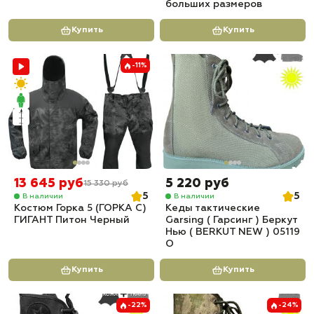
больших размеров
Купить
Купить
-11%
13 645 руб
5 220 руб
15 330 руб
5
5
В наличии
В наличии
Костюм Горка 5 (ГОРКА С)
Кеды тактические
ГИГАНТ Питон Черный
Garsing ( Гарсинг ) Беркут
Нью ( BERKUT NEW ) 05119
O
Купить
Купить
-22%
-24%