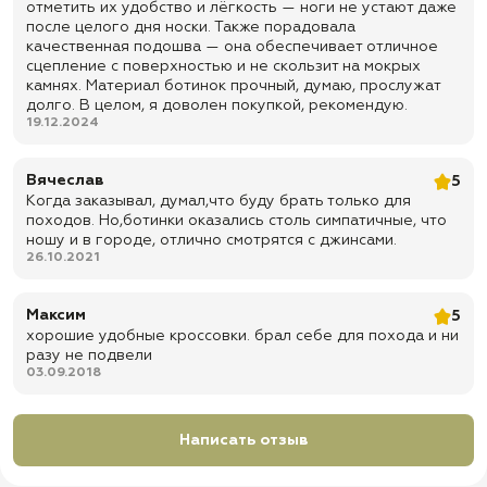
✅ Материал подошвы: резина
отметить их удобство и лёгкость — ноги не устают даже
после целого дня носки. Также порадовала
✅ Стелька: удобная вкладная
качественная подошва — она обеспечивает отличное
сцепление с поверхностью и не скользит на мокрых
✅ Подносок и задник: укрепленные
камнях. Материал ботинок прочный, думаю, прослужат
✅ Шнурки: прочные нейлоновые
долго. В целом, я доволен покупкой, рекомендую.
19.12.2024
✅ Цвет: черный
✅ Назначение: тактические кроссовки для города, активной носки,
туризма, рыбалки, охоты, страйкбола и полевых условий
Вячеслав
5
Когда заказывал, думал,что буду брать только для
✅ Доставка по всей России
походов. Но,ботинки оказались столь симпатичные, что
✅ Быстрая отправка
ношу и в городе, отлично смотрятся с джинсами.
26.10.2021
Максим
5
хорошие удобные кроссовки. брал себе для похода и ни
разу не подвели
03.09.2018
Написать отзыв