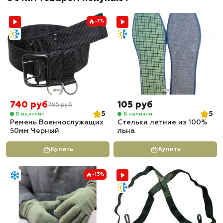
✅ Доставка по всей России
✅ Быстрая отправка
-7%
740 руб
105 руб
795 руб
5
5
В наличии
В наличии
Ремень Военнослужащих
Стельки летние из 100%
50мм Черный
льна
Купить
Купить
-13%