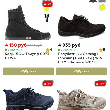
-9%
4 150 руб
4 935 руб
4 560 руб
4
5
В наличии
В наличии
Кеды ДОФ Триумф 0073-
Полуботинки Garsing (
01 WA
Гарсинг ) Вин Сити ( WIN
CITY ) Черные 5203 С
Купить
Купить
-8%
-16%