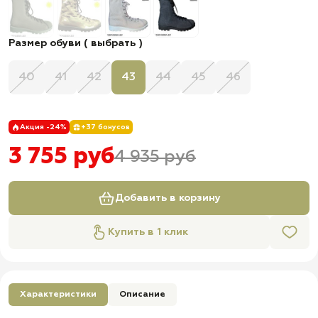
Размер обуви ( выбрать )
40
41
42
43
44
45
46
Акция -24%
+37 бонусов
3 755 руб
4 935 руб
Добавить в корзину
Купить в 1 клик
Характеристики
Описание