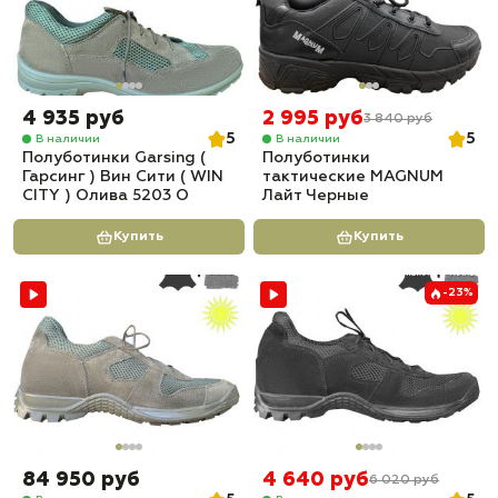
4 935 руб
2 995 руб
3 840 руб
5
5
В наличии
В наличии
Полуботинки Garsing (
Полуботинки
Гарсинг ) Вин Сити ( WIN
тактические MAGNUM
CITY ) Олива 5203 О
Лайт Черные
Купить
Купить
-23%
84 950 руб
4 640 руб
6 020 руб