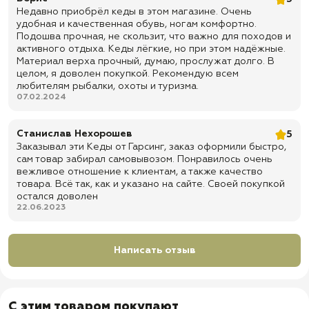
✅ Артикул: 05118 AT
Недавно приобрёл кеды в этом магазине. Очень
удобная и качественная обувь, ногам комфортно.
✅ Цвет: Мох
Подошва прочная, не скользит, что важно для походов и
активного отдыха. Кеды лёгкие, но при этом надёжные.
✅ Верх: текстильный материал
Материал верха прочный, думаю, прослужат долго. В
✅ Подкладка под союзку: текстильный материал CAMBRELLE® /
целом, я доволен покупкой. Рекомендую всем
SUPER ROYAL
любителям рыбалки, охоты и туризма.
07.02.2024
✅ Подошва: полиуретан (ПУ)
✅ Метод крепления подошвы: прямой прилив
Станислав Нехорошев
5
✅ Подносок: усиленный, из термопластического материала
Заказывал эти Кеды от Гарсинг, заказ оформили быстро,
✅ Задник: жесткий, из термопластического материала
сам товар забирал самовывозом. Понравилось очень
вежливое отношение к клиентам, а также качество
✅ Клапан: полуглухой — помогает уменьшить попадание пыли, грязи
товара. Всё так, как и указано на сайте. Своей покупкой
и мелкого мусора внутрь обуви
остался доволен
✅ Шнуровка: через блочки для удобной фиксации обуви на ноге
22.06.2023
✅ Формат обуви: облегченные тактические кеды для повседневного
ношения, активного отдыха, туризма, рыбалки, охоты, страйкбола и
тактической экипировки
Написать отзыв
✅ Назначение: для города, полевых условий, тренировок, выездов на
природу, службы, охраны и использования с одеждой в стиле
милитари
С этим товаром покупают