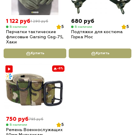
1 122 руб
680 руб
1 290 руб
5
5
В наличии
В наличии
Перчатки тактические
Подтяжки для костюма
флисовые Garsing Gsg-75,
Горка Мос
Хаки
Купить
Купить
-6%
750 руб
795 руб
5
В наличии
Ремень Военнослужащих