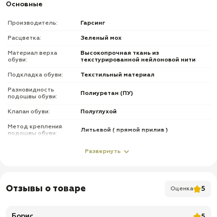
Основные
Производитель:
Гарсинг
Расцветка:
Зеленый мох
Материал верха
Высокопрочная ткань из
обуви:
текстурированной нейлоновой нити
Подкладка обуви:
Текстильный материал
Разновидность
Полиуретан (ПУ)
подошвы обуви:
Клапан обуви:
Полуглухой
Метод крепления
Литьевой ( прямой прилив )
подошвы обуви:
Фурнитура обуви:
Без молнии
Развернуть
О товаре
✅ Тип изделия: тактические кеды / лёгкая низкая тактическая обувь
Отзывы о товаре
5
Оценка
✅ Бренд: Garsing ( Гарсинг )
✅ Модель: Беркут Нью ( BERKUT NEW )
Борис
5