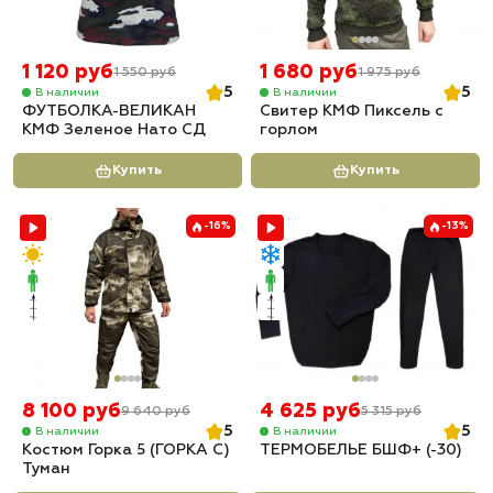
1 120 руб
1 680 руб
1 550 руб
1 975 руб
5
5
В наличии
В наличии
ФУТБОЛКА-ВЕЛИКАН
Свитер КМФ Пиксель с
КМФ Зеленое Нато СД
горлом
Купить
Купить
-16%
-13%
8 100 руб
4 625 руб
9 640 руб
5 315 руб
5
5
В наличии
В наличии
Костюм Горка 5 (ГОРКА С)
ТЕРМОБЕЛЬЕ БШФ+ (-30)
Туман