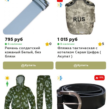
795 руб
1 015 руб
0
5
В наличии
В наличии
Ремень солдатский
Фляжка тактическая с
кожаный Белый, без
котелком Серая Цифра (
бляхи
Акупат )
Купить
Купить
-11%