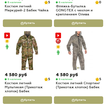
5
0
В наличии
В наличии
Костюм летний
Фляжка-Бутылка
Меркурий-2 Бабек Чайка
GONGTEX с чехлом и
креплением Олива
Купить
Купить
4 580 руб
4 580 руб
5
5
В наличии
В наличии
Костюм летний
Костюм летний Спортинг
Мультикам (Трикотаж
(Трикотаж хлопок) Бабек
хлопок) Бабек
Купить
Купить