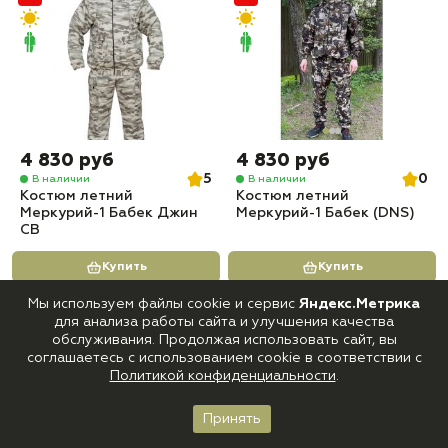
4 830 руб
4 830 руб
5
0
В наличии
В наличии
Костюм летний
Костюм летний
Меркурий-1 Бабек Джин
Меркурий-1 Бабек (DNS)
СВ
Купить
Купить
Мы используем файлы cookie и сервис
Яндекс.Метрика
для анализа работы сайта и улучшения качества
обслуживания. Продолжая использовать сайт, вы
соглашаетесь с использованием cookie в соответствии с
Политикой конфиденциальности
.
Принять
Главная
Каталог
Корзина
Войти
Избранное