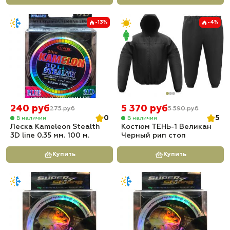
-13%
-4%
240 руб
5 370 руб
275 руб
5 590 руб
0
5
В наличии
В наличии
Леска Kameleon Stealth
Костюм ТЕНЬ-1 Великан
3D line 0.35 мм. 100 м.
Черный рип стоп
Купить
Купить