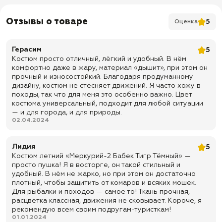
✅ На молнии
✅ Низ куртки на резинке
Отзывы о товаре
5
Оценка
✅ Манжеты на резинке
✅ Капюшон утягивается по овалу лица
Герасим
5
Костюм просто отличный, лёгкий и удобный. В нём
✅ 2 вертикальных нагрудных кармана на молнии
комфортно даже в жару, материал «дышит», при этом он
✅ 2 накладых глубоких кармана на молни
прочный и износостойкий. Благодаря продуманному
дизайну, костюм не стесняет движений. Я часто хожу в
Брюки:
походы, так что для меня это особенно важно. Цвет
✅ На резинке
костюма универсальный, подходит для любой ситуации
— и для города, и для природы.
✅ Низ брюк на резинке
02.04.2024
✅ 2 прорезных глубоких кармана "листочка"
✅ 2 боковых глубоких кармана на молнии
Лидия
5
Костюм летний «Меркурий-2 Бабек Тигр Тёмный» —
✅ Доставка по всей России
просто пушка! Я в восторге, он такой стильный и
✅ Быстрая отправка
удобный. В нём не жарко, но при этом он достаточно
плотный, чтобы защитить от комаров и всяких мошек.
Для рыбалки и походов — самое то! Ткань прочная,
расцветка классная, движения не сковывает. Короче, я
рекомендую всем своим подругам-туристкам!
01.01.2024