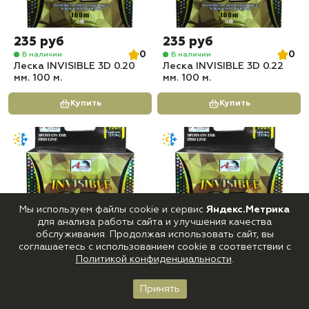
235 руб
235 руб
0
0
В наличии
В наличии
Леска INVISIBLE 3D 0.20
Леска INVISIBLE 3D 0.22
мм. 100 м.
мм. 100 м.
Купить
Купить
Мы используем файлы cookie и сервис
Яндекс.Метрика
для анализа работы сайта и улучшения качества
обслуживания. Продолжая использовать сайт, вы
соглашаетесь с использованием cookie в соответствии с
235 руб
235 руб
Политикой конфиденциальности
.
0
5
В наличии
В наличии
Леска INVISIBLE 3D 0.25
Леска INVISIBLE 3D 0.28
Принять
мм. 100 м.
мм. 100 м.
Главная
Каталог
Корзина
Войти
Избранное