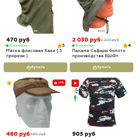
470 руб
2 030 руб
2 205 руб
5
4
В наличии
В наличии
Маска флисовая Хаки ( 3
Панама Сафари болото
прорези )
производства БШФ+
Купить
Купить
-4%
460 руб
905 руб
480 руб