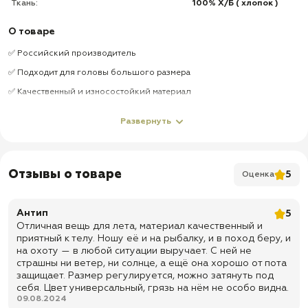
Ткань:
100% Х/Б ( хлопок )
О товаре
✅ Российский производитель
✅ Подходит для головы большого размера
✅ Качественный и износостойкий материал
✅ Ткань не выцветает со временем
Развернуть
✅ Доставка по всей России
✅ Быстрая отправка
Отзывы о товаре
5
Оценка
Антип
5
Отличная вещь для лета, материал качественный и
приятный к телу. Ношу её и на рыбалку, и в поход беру, и
на охоту — в любой ситуации выручает. С ней не
страшны ни ветер, ни солнце, а ещё она хорошо от пота
защищает. Размер регулируется, можно затянуть под
себя. Цвет универсальный, грязь на нём не особо видна.
09.08.2024