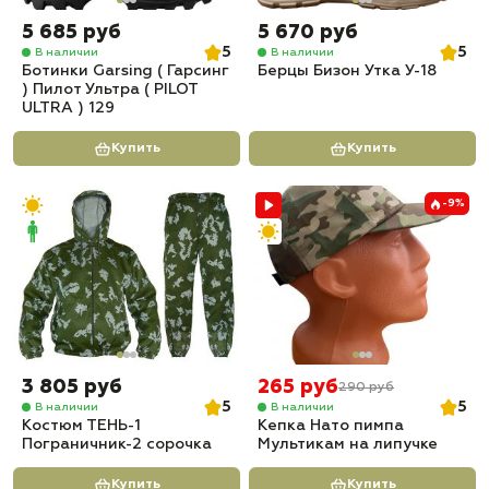
5 685 руб
5 670 руб
5
5
В наличии
В наличии
Ботинки Garsing ( Гарсинг
Берцы Бизон Утка У-18
) Пилот Ультра ( PILOT
ULTRA ) 129
Купить
Купить
-9%
3 805 руб
265 руб
290 руб
5
5
В наличии
В наличии
Костюм ТЕНЬ-1
Кепка Нато пимпа
Пограничник-2 сорочка
Мультикам на липучке
Купить
Купить