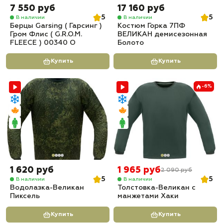
7 550 руб
17 160 руб
5
5
В наличии
В наличии
Берцы Garsing ( Гарсинг )
Костюм Горка 7ПФ
Гром Флис ( G.R.O.M.
ВЕЛИКАН демисезонная
FLEECE ) 00340 O
Болото
Купить
Купить
-6%
1 620 руб
1 965 руб
2 090 руб
5
5
В наличии
В наличии
Водолазка-Великан
Толстовка-Великан с
Пиксель
манжетами Хаки
Купить
Купить