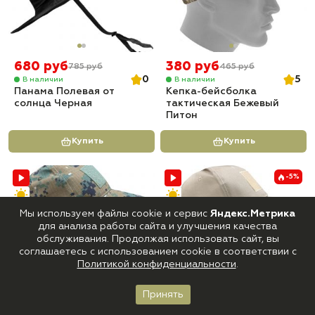
680 руб
380 руб
785 руб
465 руб
0
5
В наличии
В наличии
Панама Полевая от
Кепка-бейсболка
солнца Черная
тактическая Бежевый
Питон
Купить
Купить
-5%
Мы используем файлы cookie и сервис
Яндекс.Метрика
для анализа работы сайта и улучшения качества
обслуживания. Продолжая использовать сайт, вы
соглашаетесь с использованием cookie в соответствии с
Политикой конфиденциальности
.
465 руб
440 руб
Принять
465 руб
Главная
Каталог
Корзина
Войти
Избранное
5
0
В наличии
В наличии