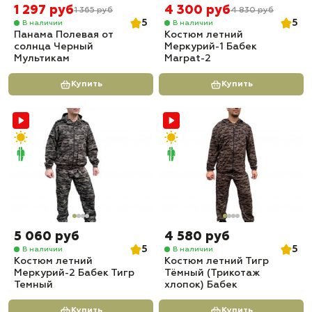
1 297 руб
4 300 руб
1 365 руб
4 830 руб
5
5
В наличии
В наличии
Панама Полевая от
Костюм летний
солнца Черный
Меркурий-1 Бабек
Мультикам
Marpat-2
Купить
Купить
5 060 руб
4 580 руб
5
5
В наличии
В наличии
Костюм летний
Костюм летний Тигр
Меркурий-2 Бабек Тигр
Тёмный (Трикотаж
Темный
хлопок) Бабек
Купить
Купить