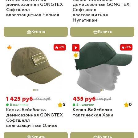
демисезонная GONGTEX
демисезонная GONGTEX
Софтшелл
Софтшелл
влагозащитная Черная
влагозащитная
Мультикам
Купить
Купить
-7%
-6%
1 425 руб
435 руб
1 530 руб
465 руб
5
0
В наличии
В наличии
Кепка-бейсболка
Кепка-Бейсболка
демисезонная GONGTEX
тактическая Хаки
Софтшелл
влагозащитная Олива
Купить
Купить