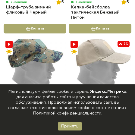
5
5
В наличии
В наличии
Шарф-труба зимний
Кепка-бейсболка
флисовый Черный
тактическая Бежевый
Питон
Купить
Купить
-5%
Мы используем файлы cookie и сервис
Яндекс.Метрика
465 руб
440 руб
465 руб
для анализа работы сайта и улучшения качества
5
0
В наличии
В наличии
обслуживания. Продолжая использовать сайт, вы
Кепка-Бейсболка
Кепка-Бейсболка
соглашаетесь с использованием cookie в соответствии с
тактическая Марп
тактическая Песок
Политикой конфиденциальности
.
Купить
Купить
Принять
Главная
Каталог
Корзина
Войти
Избранное