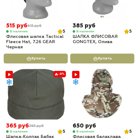
515 руб
385 руб
615 руб
5
5
В наличии
В наличии
Флисовая шапка Tactical
ШАПКА ФЛИСОВАЯ
Fleece Hat, 7.26 GEAR
GONGTEX, Олива
Черная
Купить
Купить
-8%
365 руб
650 руб
395 руб
5
5
В наличии
В наличии
Шапка-Колпак Бабек
Флисовая балаклава