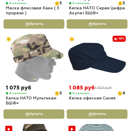
5
5
В наличии
В наличии
Маска флисовая Хаки ( 3
Кепка НАТО Серая Цифра
прорези )
Акупат БШФ+
Купить
Купить
-18%
1 075 руб
1 085 руб
1 320 руб
5
4
В наличии
В наличии
Кепка НАТО Мультикам
Кепка офисная Синяя
БШФ+
Купить
Купить