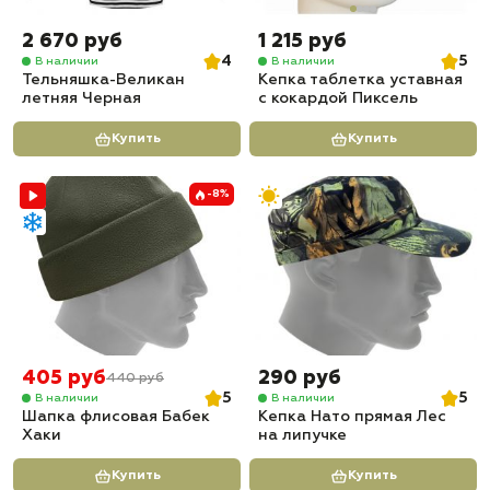
2 670 руб
1 215 руб
4
5
В наличии
В наличии
Тельняшка-Великан
Кепка таблетка уставная
летняя Черная
с кокардой Пиксель
Купить
Купить
-8%
405 руб
290 руб
440 руб
5
5
В наличии
В наличии
Шапка флисовая Бабек
Кепка Нато прямая Лес
Хаки
на липучке
Купить
Купить