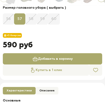
Размер головного убора ( выбрать )
56
57
58
59
60
+5 бонусов
590 руб
Добавить в корзину
Купить в 1 клик
Характеристики
Описание
Основные