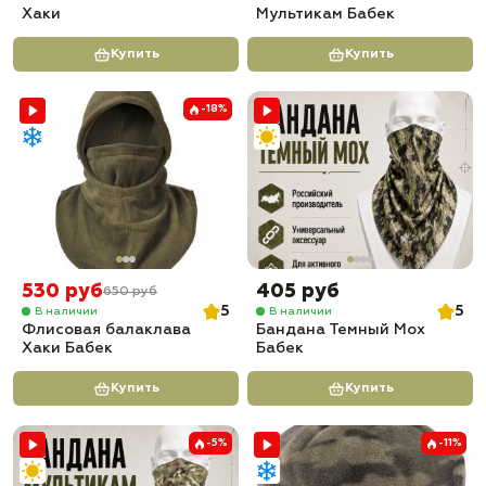
Хаки
Мультикам Бабек
Купить
Купить
-18%
530 руб
405 руб
650 руб
5
5
В наличии
В наличии
Флисовая балаклава
Бандана Темный Мох
Хаки Бабек
Бабек
Купить
Купить
-5%
-11%