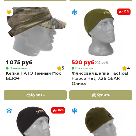
-15%
1 075 руб
520 руб
615 руб
5
4
В наличии
В наличии
Кепка НАТО Темный Мох
Флисовая шапка Tactical
БШФ+
Fleece Hat, 7.26 GEAR
Олива
Купить
Купить
-16%