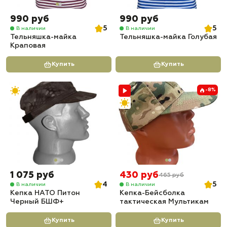
990 руб
990 руб
5
5
В наличии
В наличии
Тельняшка-майка
Тельняшка-майка Голубая
Краповая
Купить
Купить
-8%
1 075 руб
430 руб
465 руб
4
5
В наличии
В наличии
Кепка НАТО Питон
Кепка-Бейсболка
Черный БШФ+
тактическая Мультикам
Купить
Купить