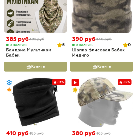
385 руб
390 руб
405 руб
440 руб
5
0
В наличии
В наличии
Бандана Мультикам
Шапка флисовая Бабек
Бабек
Индиго
Купить
Купить
-15%
-18%
410 руб
380 руб
485 руб
465 руб