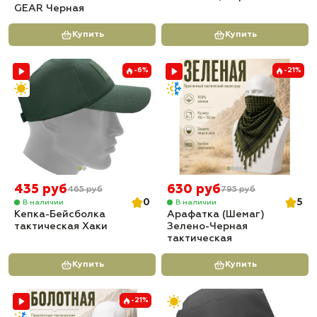
GEAR Черная
Купить
Купить
-6%
-21%
435 руб
630 руб
465 руб
795 руб
0
5
В наличии
В наличии
Кепка-Бейсболка
Арафатка (Шемаг)
тактическая Хаки
Зелено-Черная
тактическая
Купить
Купить
-21%