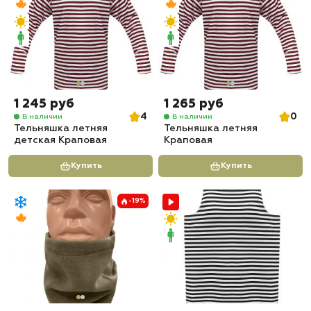
1 245 руб
1 265 руб
4
0
В наличии
В наличии
Тельняшка летняя
Тельняшка летняя
детская Краповая
Краповая
Купить
Купить
-19%