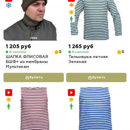
1 205 руб
1 265 руб
5
5
В наличии
В наличии
ШАПКА ФЛИСОВАЯ
Тельняшка летняя
БШФ+ из мембраны
Зеленая
Мультикам
Купить
Купить