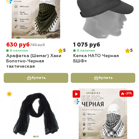
630 руб
1 075 руб
795 руб
5
5
В наличии
В наличии
Арафатка (Шемаг) Хаки
Кепка НАТО Черная
Болотно-Черная
БШФ+
тактическая
Купить
Купить
-21%