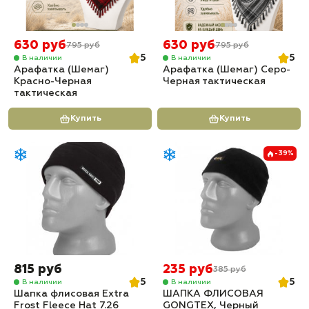
630 руб
630 руб
795 руб
795 руб
5
5
В наличии
В наличии
Арафатка (Шемаг)
Арафатка (Шемаг) Серо-
Красно-Черная
Черная тактическая
тактическая
Купить
Купить
-39%
815 руб
235 руб
385 руб
5
5
В наличии
В наличии
Шапка флисовая Extra
ШАПКА ФЛИСОВАЯ
Frost Fleece Hat 7.26
GONGTEX, Черный