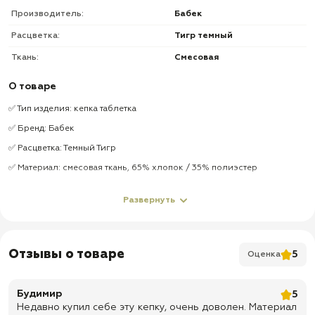
Производитель:
Бабек
Расцветка:
Тигр темный
Ткань:
Смесовая
О товаре
✅ Тип изделия: кепка таблетка
✅ Бренд: Бабек
✅ Расцветка: Темный Тигр
✅ Материал: смесовая ткань, 65% хлопок / 35% полиэстер
✅ Кепка с жестким козырьком
Развернуть
✅ Имеется подкладка
✅ Внутренний кармашек
✅ Для вентиляции сбоку предусмотрены люверсы 4 шт.
Отзывы о товаре
5
Оценка
✅ Размерная модель
✅ Подходит для города, работы, рыбалки, охоты, туризма,
Будимир
5
страйкбола, пейнтбола и активного отдыха
Недавно купил себе эту кепку, очень доволен. Материал