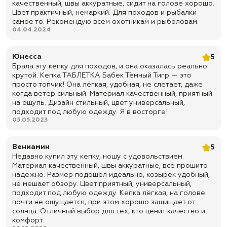
✅ Доставка по всей России
качественный, швы аккуратные, сидит на голове хорошо.
Цвет практичный, немаркий. Для походов и рыбалки
✅ Быстрая отправка
самое то. Рекомендую всем охотникам и рыболовам.
04.04.2024
Юнесса
5
Брала эту кепку для походов, и она оказалась реально
крутой. Кепка ТАБЛЕТКА Бабек Тёмный Тигр — это
просто топчик! Она лёгкая, удобная, не слетает, даже
когда ветер сильный. Материал качественный, приятный
на ощупь. Дизайн стильный, цвет универсальный,
подходит под любую одежду. Я в восторге!
05.05.2023
Вениамин
5
Недавно купил эту кепку, ношу с удовольствием.
Материал качественный, швы аккуратные, всё прошито
надёжно. Размер подошёл идеально, козырёк удобный,
не мешает обзору. Цвет приятный, универсальный,
подходит под любую одежду. Кепка лёгкая, на голове
почти не ощущается, при этом хорошо защищает от
солнца. Отличный выбор для тех, кто ценит качество и
комфорт.