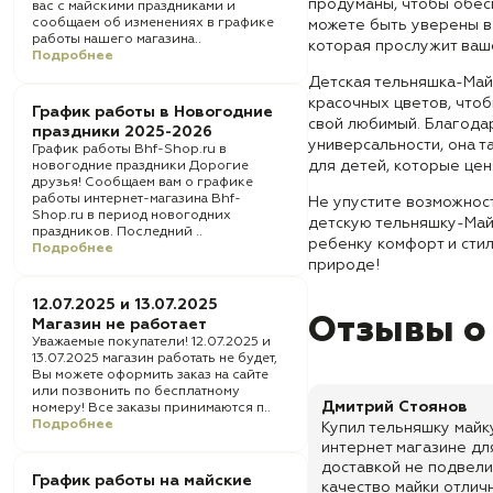
продуманы, чтобы обес
вас с майскими праздниками и
сообщаем об изменениях в графике
можете быть уверены в
работы нашего магазина..
которая прослужит ваш
Подробнее
Детская тельняшка-Май
красочных цветов, что
График работы в Новогодние
свой любимый. Благода
праздники 2025-2026
универсальности, она 
График работы Bhf-Shop.ru в
для детей, которые цен
новогодние праздники Дорогие
друзья! Сообщаем вам о графике
работы интернет-магазина Bhf-
Не упустите возможнос
Shop.ru в период новогодних
детскую тельняшку-Май
праздников. Последний ..
ребенку комфорт и стил
Подробнее
природе!
12.07.2025 и 13.07.2025
Отзывы о
Магазин не работает
Уважаемые покупатели! 12.07.2025 и
13.07.2025 магазин работать не будет,
Вы можете оформить заказ на сайте
или позвонить по бесплатному
Дмитрий Стоянов
номеру! Все заказы принимаются п..
Подробнее
Купил тельняшку майк
интернет магазине для
доставкой не подвели
График работы на майские
качество майки отличн