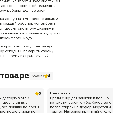
печить комфорт и надежность. Вы
 долговечности этой тельняшки,
ему ребенку долгое время.
ка доступна в множестве ярких и
бы каждый ребенок мог выбрать
ря своему стильному дизайну и
также является отличным подарком
ят комфорт и моду.
ть приобрести эту прекрасную
ку сегодня и подарить своему
ь во время их приключений на
 товаре
5
Оценка
Бальтазар
5
у детскую в этом
Брали сыну для занятий в военно-
 своего сына, с
патриотическом клубе. Качество о
, все пришло во время.
после стирок не деформируется и 
ое, после стирки не
теряет. Материал приятный к телу, 