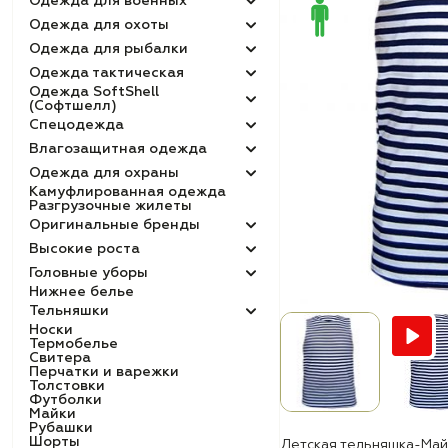
Одежда для военных
Одежда для охоты
Одежда для рыбалки
Одежда тактическая
Одежда SoftShell
(Софтшелл)
Спецодежда
Влагозащитная одежда
Одежда для охраны
Камуфлированная одежда
Разгрузочные жилеты
Оригинальные бренды
Высокие роста
Головные уборы
Нижнее белье
Тельняшки
Носки
Термобелье
Свитера
Перчатки и варежки
Толстовки
Футболки
Майки
Рубашки
Шорты
Детская тельняшка-Май