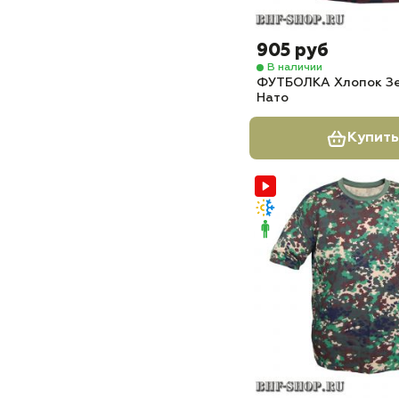
905 руб
В наличии
ФУТБОЛКА Хлопок З
Нато
Купить