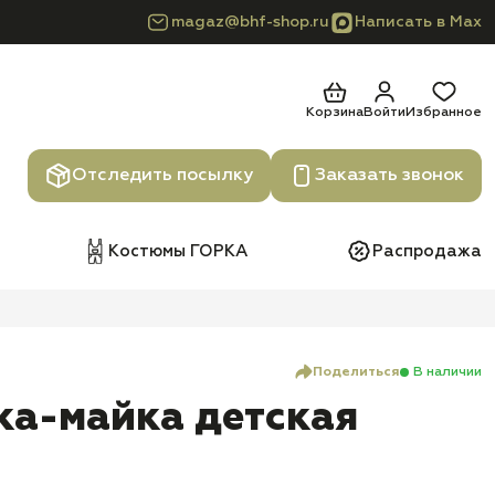
magaz@bhf-shop.ru
Написать в Max
Корзина
Войти
Избранное
Отследить посылку
Заказать звонок
Костюмы ГОРКА
Распродажа
Поделиться
В наличии
ка-майка детская