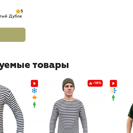
5
ый Дубок
уемые товары
-18%