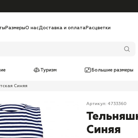
ты
Размеры
О нас
Доставка и оплата
Расцветки
ие
Туризм
Большие размеры
тская Синяя
Артикул: 4733360
Тельняш
Синяя