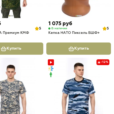
б
1 075 руб
5
5
В наличии
 Премиум КМФ
Кепка НАТО Пиксель БШФ+
Купить
Купить
-12%