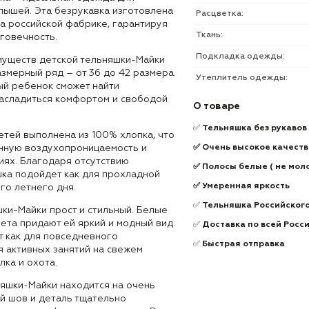
лышей. Эта безрукавка изготовлена
Расцветка:
а российской фабрике, гарантируя
Ткань:
говечность.
Подкладка одежды:
муществ детской тельняшки-Майки
змерный ряд – от 36 до 42 размера.
Утеплитель одежды:
ый ребенок сможет найти
асладиться комфортом и свободой
О товаре
✅
Тельняшка без рукавов
етей выполнена из 100% хлопка, что
нную воздухопроницаемость и
✅ Очень высокое качеств
иях. Благодаря отсутствию
✅ Полосы белые ( не мол
шка подойдет как для прохладной
✅ Умеренная яркость
ого летнего дня.
✅
Тельняшка Российског
ки-Майки прост и стильный. Белые
ета придают ей яркий и модный вид.
✅
Доставка по всей Росс
т как для повседневного
✅
Быстрая отправка
ля активных занятий на свежем
лка и охота.
няшки-Майки находится на очень
й шов и деталь тщательно