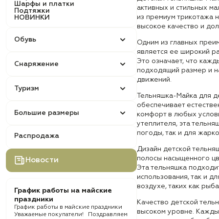
Шарфы и платки
активных и стильных ма
Подтяжки
из премиум трикотажа н
НОВИНКИ
высокое качество и дол
Обувь
Одним из главных преи
является ее широкий ра
Это означает, что кажд
Снаряжение
подходящий размер и н
движений.
Туризм
Тельняшка-Майка для д
обеспечивает естестве
Большие размеры
комфорт в любых услов
утеплителя, эта тельня
погоды, так и для жарк
Распродажа
Дизайн детской тельняш
полосы насыщенного цв
Новости
Эта тельняшка подходи
использования, так и д
воздухе, таких как рыба
График работы на майские
праздники
Качество детской тель
График работы в майские праздники
высоком уровне. Кажды
Уважаемые покупатели! Поздравляем