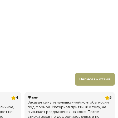
Написать отзыв
Фаня
4
5
Заказал сыну тельняшку-майку, чтобы носил
тличное,
под формой. Материал приятный к телу, не
цвет не
вызывает раздражения на коже. После
не
стирки вещь не деформировалась и не