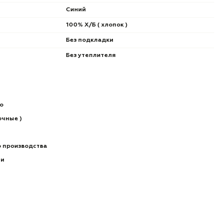
Синий
100% Х/Б ( хлопок )
Без подкладки
Без утеплителя
о
очные )
о производства
ии