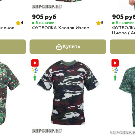
905 руб
905 ру
4
5
В наличии
В наличии
еленое
ФУТБОЛКА Хлопок Излом
ФУТБОЛКА
Цифра ( А
Купить