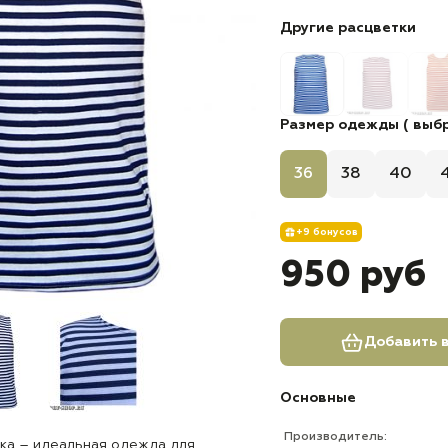
Другие расцветки
Размер одежды ( выбр
36
38
40
+9 бонусов
950 руб
Добавить в
Основные
Производитель:
ка – идеальная одежда для