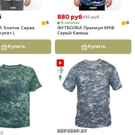
б
880 руб
995 руб
5
0
В наличии
 Хлопок Серая
ФУТБОЛКА Премиум КМФ
купат )
Серый Камыш
Купить
Купить