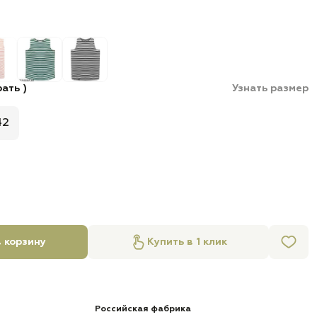
ать )
Узнать размер
42
 корзину
Купить в 1 клик
Российская фабрика