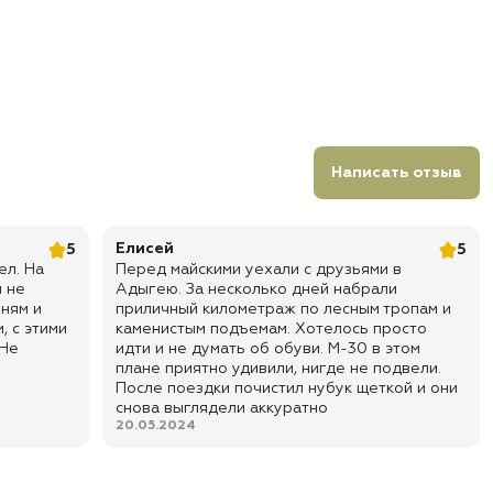
Написать отзыв
Елисей
5
5
ел. На
Перед майскими уехали с друзьями в
и не
Адыгею. За несколько дней набрали
ням и
приличный километраж по лесным тропам и
, с этими
каменистым подъемам. Хотелось просто
 Не
идти и не думать об обуви. М-30 в этом
плане приятно удивили, нигде не подвели.
После поездки почистил нубук щеткой и они
снова выглядели аккуратно
20.05.2024