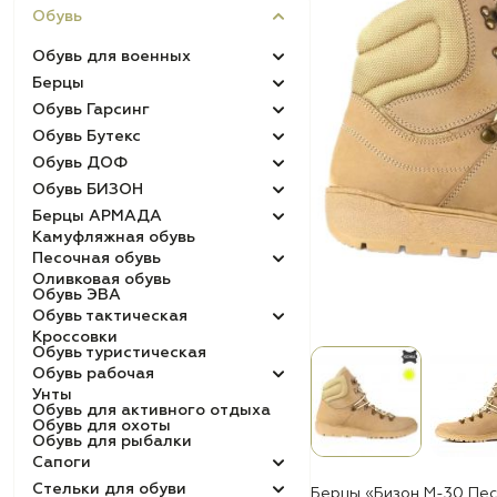
Обувь
Обувь для военных
Берцы
Обувь Гарсинг
Обувь Бутекс
Обувь ДОФ
Обувь БИЗОН
Берцы АРМАДА
Камуфляжная обувь
Песочная обувь
Оливковая обувь
Обувь ЭВА
Обувь тактическая
Кроссовки
Обувь туристическая
Обувь рабочая
Унты
Обувь для активного отдыха
Обувь для охоты
Обувь для рыбалки
Сапоги
Стельки для обуви
Берцы «Бизон М-30 Пес