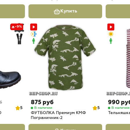
Купить
-9%
875 руб
990 ру
б
5
5
В наличии
В наличии
0
ФУТБОЛКА Премиум КМФ
Тельняшк
Пограничник-2