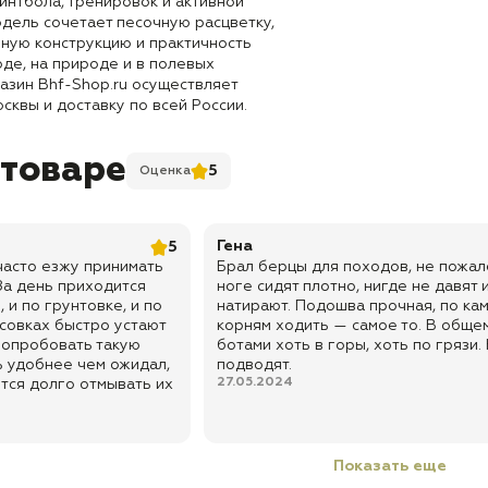
ейнтбола, тренировок и активной
дель сочетает песочную расцветку,
бную конструкцию и практичность
оде, на природе и в полевых
азин Bhf-Shop.ru осуществляет
сквы и доставку по всей России.
 товаре
5
Оценка
Гена
5
часто езжу принимать
Брал берцы для походов, не пожал
За день приходится
ноге сидят плотно, нигде не давят 
, и по грунтовке, и по
натирают. Подошва прочная, по кам
ссовках быстро устают
корням ходить — самое то. В общем
попробовать такую
ботами хоть в горы, хоть по грязи.
ь удобнее чем ожидал,
подводят.
27.05.2024
тся долго отмывать их
Показать еще