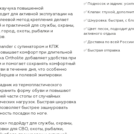
✅ Подносок и задник: усил
 каучука повышенной
✅ Клапан: глухой, дополни
одит для активной эксплуатации на
Клеевой метод крепления делает
✅ Шнуровка: быстрая, с б
 и практичной для службы, охраны,
✅ Цвет: песок, подходит д
 город, охоты, рыбалки и
активного отдыха
ов.
✅ Доставка по всей России
mander с супинатором и КПЖ
✅ Быстрая отправка
повышает комфорт при длительной
ка Ortholite добавляет удобства при
и и помогает сохранять комфортный
ви в течение дня, что особенно
берцев и полевой экипировки.
задник из термопластического
хранить форму обуви и повышают
ей части стопы от случайных
ических нагрузок. Быстрая шнуровка
 позволяет быстрее зашнуровать
ность посадки по ноге.
ок» подойдут для службы, охраны,
вки для СВО, охоты, рыбалки,