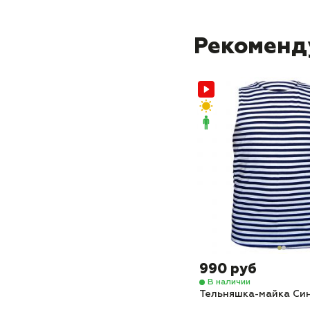
Рекоменд
990 руб
В наличии
Тельняшка-майка Си