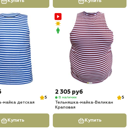
Купить
Купить
б
2 305 руб
5
5
В наличии
а-майка детская
Тельняшка-майка-Великан
Краповая
Купить
Купить