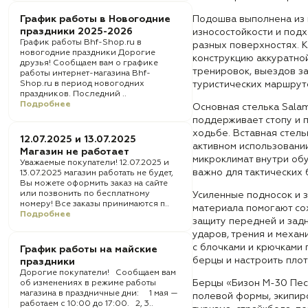
График работы в Новогодние
Подошва выполнена из
праздники 2025-2026
износостойкости и подх
График работы Bhf-Shop.ru в
разных поверхностях. 
новогодние праздники Дорогие
конструкцию аккуратной
друзья! Сообщаем вам о графике
тренировок, выездов за
работы интернет-магазина Bhf-
Shop.ru в период новогодних
туристических маршрут
праздников. Последний ..
Подробнее
Основная стелька Sala
поддерживает стопу и 
ходьбе. Вставная стель
12.07.2025 и 13.07.2025
активном использовани
Магазин не работает
микроклимат внутри обу
Уважаемые покупатели! 12.07.2025 и
важно для тактических 
13.07.2025 магазин работать не будет,
Вы можете оформить заказ на сайте
или позвонить по бесплатному
Усиленные подносок и 
номеру! Все заказы принимаются п..
материала помогают со
Подробнее
защиту передней и задн
ударов, трения и механ
с блочками и крючками
График работы на майские
берцы и настроить плот
праздники
Дорогие покупатели! Сообщаем вам
Берцы «Бизон М-30 Пес
об изменениях в режиме работы
магазина в праздничные дни: 1 мая —
полевой формы, экипиро
работаем с 10:00 до 17:00. 2, 3..