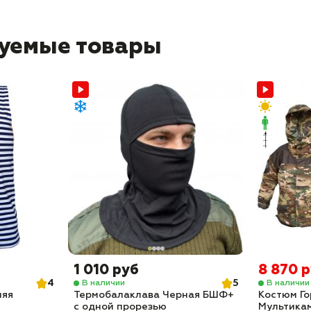
уемые товары
1 010 руб
8 870 
4
5
В наличии
В наличии
няя
Термобалаклава Черная БШФ+
Костюм Го
с одной прорезью
Мультика