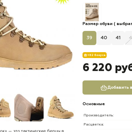
Размер обуви ( выбрат
39
40
41
4
+62 бонуса
6 220 ру
Добавить в
Основные
Производитель:
Расцветка:
ок» — это тактические берцы в