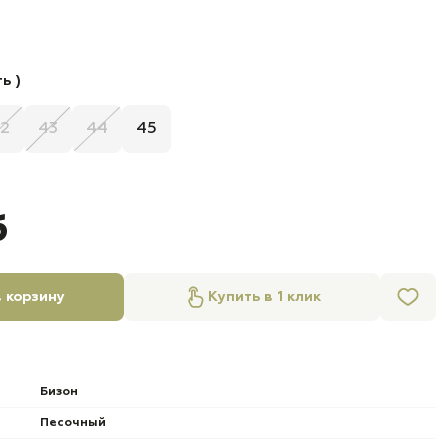
ь )
2
43
44
45
б
 корзину
Купить в 1 клик
Бизон
Песочный