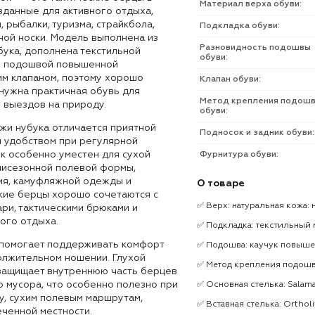
Материал верха обуви:
зданные для активного отдыха,
, рыбалки, туризма, страйкбола,
Подкладка обуви:
ной носки. Модель выполнена из
Разновидность подошвы
бука, дополнена текстильной
обуви:
й подошвой повышенной
им клапаном, поэтому хорошо
Клапан обуви:
 нужна практичная обувь для
Метод крепления подош
 выездов на природу.
обуви:
ожи нубука отличается приятной
Подносок и задник обуви:
и удобством при регулярной
ок особенно уместен для сухой
Фурнитура обуви:
емисезонной полевой формы,
ия, камуфляжной одежды и
О товаре
акие берцы хорошо сочетаются с
✅ Верх: натуральная кожа: 
ри, тактическими брюками и
ого отдыха.
✅ Подкладка: текстильный 
 помогает поддерживать комфорт
✅ Подошва: каучук повыше
олжительном ношении. Глухой
✅ Метод крепления подошв
защищает внутреннюю часть берцев
го мусора, что особенно полезно при
✅ Основная стелька: Salam
у, сухим полевым маршрутам,
✅ Вставная стелька: Ortholi
еченной местности.