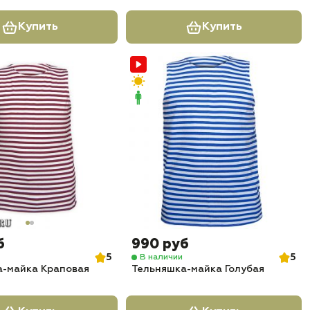
Купить
Купить
б
990 руб
5
5
В наличии
а-майка Краповая
Тельняшка-майка Голубая