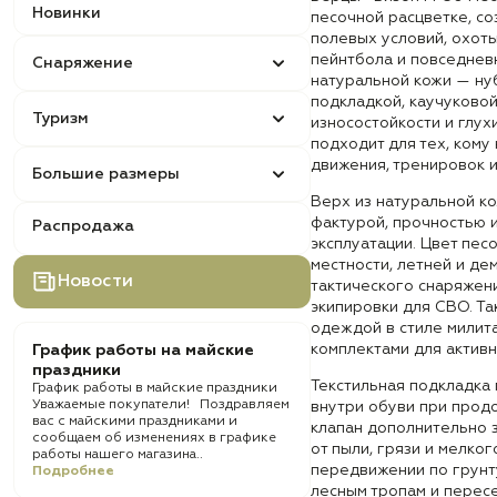
Новинки
песочной расцветке, со
полевых условий, охоты
пейнтбола и повседнев
Снаряжение
натуральной кожи — ну
подкладкой, каучуково
Туризм
износостойкости и глух
подходит для тех, кому
движения, тренировок и
Большие размеры
Верх из натуральной к
фактурой, прочностью 
Распродажа
эксплуатации. Цвет пес
местности, летней и д
Новости
тактического снаряжен
экипировки для СВО. Т
одеждой в стиле милита
комплектами для активн
График работы на майские
праздники
Текстильная подкладка
График работы в майские праздники
Уважаемые покупатели! Поздравляем
внутри обуви при прод
вас с майскими праздниками и
клапан дополнительно 
сообщаем об изменениях в графике
от пыли, грязи и мелко
работы нашего магазина..
передвижении по грунт
Подробнее
лесным тропам и перес