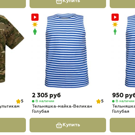
Купить
2 305 руб
950 ру
5
5
В наличии
В наличии
ультикам
Тельняшка-майка-Великан
Тельняшк
Голубая
Голубая
Купить