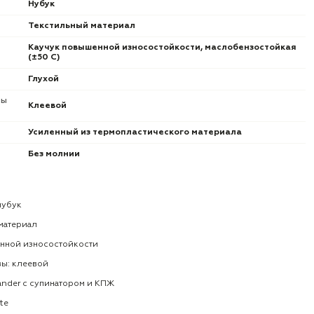
Нубук
Текстильный материал
Каучук повышенной износостойкости, маслобензостойкая
(±50 С)
Глухой
вы
Клеевой
Усиленный из термопластического материала
Без молнии
нубук
материал
нной износостойкости
ы: клеевой
ander с супинатором и КПЖ
te