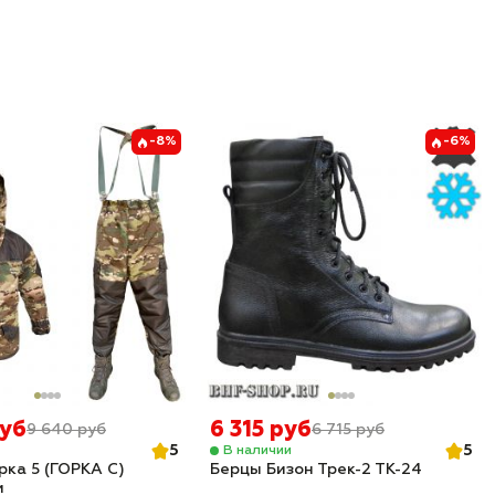
-8%
-6%
руб
6 315 руб
9 640 руб
6 715 руб
5
5
В наличии
рка 5 (ГОРКА С)
Берцы Бизон Трек-2 ТК-24
м