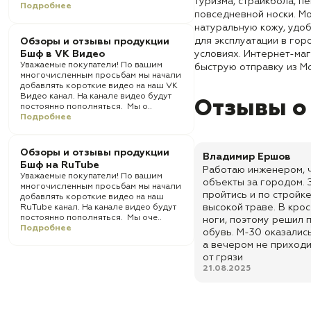
туризма, страйкбола, п
Подробнее
повседневной носки. Мо
натуральную кожу, удо
для эксплуатации в гор
Обзоры и отзывы продукции
Бшф в VK Видео
условиях. Интернет-маг
Уважаемые покупатели! По вашим
быструю отправку из Мо
многочисленным просьбам мы начали
добавлять короткие видео на наш VK
Видео канал. На канале видео будут
Отзывы о
постоянно пополняться. Мы о..
Подробнее
Обзоры и отзывы продукции
Владимир Ершов
Бшф на RuTube
Работаю инженером, 
Уважаемые покупатели! По вашим
объекты за городом. 
многочисленным просьбам мы начали
пройтись и по стройке
добавлять короткие видео на наш
высокой траве. В кро
RuTube канал. На канале видео будут
постоянно пополняться. Мы оче..
ноги, поэтому решил 
Подробнее
обувь. М-30 оказалис
а вечером не приходи
от грязи
21.08.2025