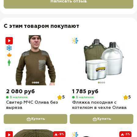
Написать отзыв
С этим товаром покупают
2 080 руб
1 785 руб
5
5
В наличии
В наличии
Свитер МЧС Олива без
Фляжка походная с
выреза
котелком в чехле Олива
Купить
Купить
-9%
-5%