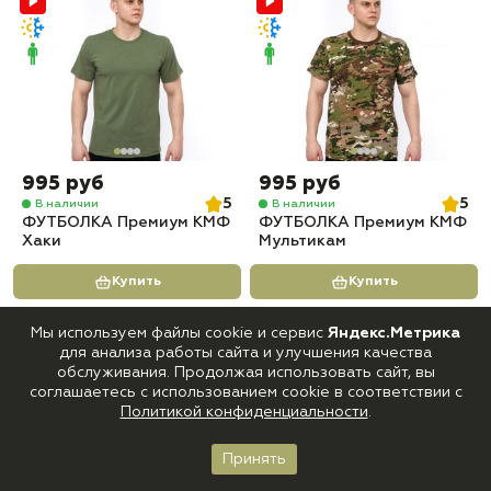
995 руб
995 руб
5
5
В наличии
В наличии
ФУТБОЛКА Премиум КМФ
ФУТБОЛКА Премиум КМФ
Хаки
Мультикам
Купить
Купить
Мы используем файлы cookie и сервис
Яндекс.Метрика
для анализа работы сайта и улучшения качества
обслуживания. Продолжая использовать сайт, вы
соглашаетесь с использованием cookie в соответствии с
Политикой конфиденциальности
.
Принять
Главная
Каталог
Корзина
Войти
Избранное