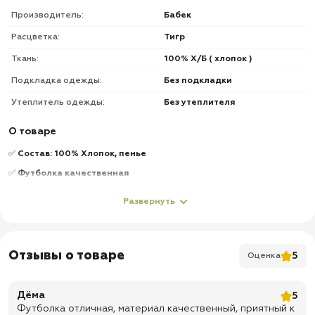
Производитель:
Бабек
Расцветка:
Тигр
Ткань:
100% Х/Б ( хлопок )
Подкладка одежды:
Без подкладки
Утеплитель одежды:
Без утеплителя
О товаре
✅
Состав: 100% Хлопок, пенье
✅
Футболка качественная
✅
Нитки не торчат
Развернуть
✅
Доставка по всей России
✅
Быстрая отправка
Отзывы о товаре
5
Оценка
Дёма
5
Футболка отличная, материал качественный, приятный к