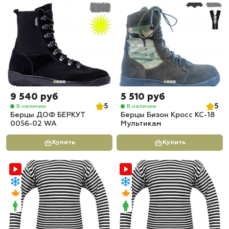
9 540 руб
5 510 руб
5
5
В наличии
В наличии
Берцы ДОФ БЕРКУТ
Берцы Бизон Кросс КС-18
0056-02 WA
Мультикам
Купить
Купить