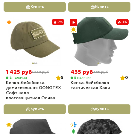
Купить
Купить
-7%
-6%
1 425 руб
435 руб
1 530 руб
465 руб
5
0
В наличии
В наличии
Кепка-бейсболка
Кепка-Бейсболка
демисезонная GONGTEX
тактическая Хаки
Софтшелл
влагозащитная Олива
Купить
Купить