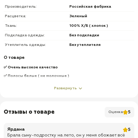
Производитель:
Российская фабрика
Расцветка:
Зеленый
Ткань:
100% Х/Б ( хлопок )
Подкладка одежды:
Без подкладки
Утеплитель одежды:
Без утеплителя
О товаре
✅ Очень высокое качество
✅ Полосы белые ( не молочные )
✅ Умеренная яркость
Развернуть
✅
Тельняшка Российского производства
✅
Доставка по всей России
✅
Быстрая отправка
Отзывы о товаре
5
Оценка
Ярдана
5
Брала сыну-подростку на лето, он у меня обожает всё