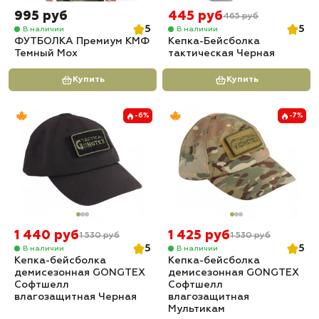
995 руб
445 руб
465 руб
5
5
В наличии
В наличии
ФУТБОЛКА Премиум КМФ
Кепка-Бейсболка
Темный Мох
тактическая Черная
Купить
Купить
-6%
-7%
1 440 руб
1 425 руб
1 530 руб
1 530 руб
5
5
В наличии
В наличии
Кепка-бейсболка
Кепка-бейсболка
демисезонная GONGTEX
демисезонная GONGTEX
Софтшелл
Софтшелл
влагозащитная Черная
влагозащитная
Мультикам