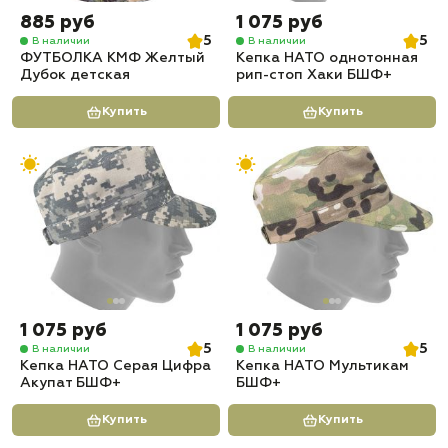
885 руб
1 075 руб
5
5
В наличии
В наличии
ФУТБОЛКА КМФ Желтый
Кепка НАТО однотонная
Дубок детская
рип-стоп Хаки БШФ+
Купить
Купить
1 075 руб
1 075 руб
5
5
В наличии
В наличии
Кепка НАТО Серая Цифра
Кепка НАТО Мультикам
Акупат БШФ+
БШФ+
Купить
Купить