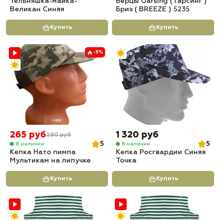
Тельняшка-майка-
Берцы Garsing ( Гарсинг )
Великан Синяя
Бриз ( BREEZE ) 5235
Купить
Купить
-9%
265 руб
1 320 руб
290 руб
5
5
В наличии
В наличии
Кепка Нато пимпа
Кепка Росгвардии Синяя
Мультикам на липучке
Точка
Купить
Купить