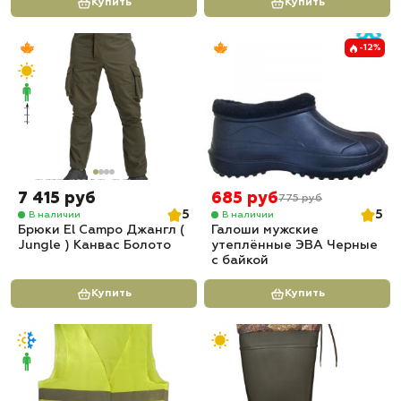
Купить
Купить
-12%
7 415 руб
685 руб
775 руб
5
5
В наличии
В наличии
Брюки El Campo Джангл (
Галоши мужские
Jungle ) Канвас Болото
утеплённые ЭВА Черные
с байкой
Купить
Купить