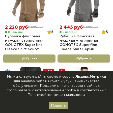
2 220 руб
2 445 руб
2 805 руб
2 805 руб
5
5
В наличии
В наличии
Рубашка флисовая
Рубашка флисовая
мужская утепленная
мужская утепленная
GONGTEX Superfine
GONGTEX Superfine
Fleece Shirt Койот
Fleece Shirt Серый
Купить
Купить
-17%
Мы используем файлы cookie и сервис
Яндекс.Метрика
для анализа работы сайта и улучшения качества
обслуживания. Продолжая использовать сайт, вы
соглашаетесь с использованием cookie в соответствии с
Политикой конфиденциальности
.
Принять
Главная
Каталог
Корзина
Войти
Избранное