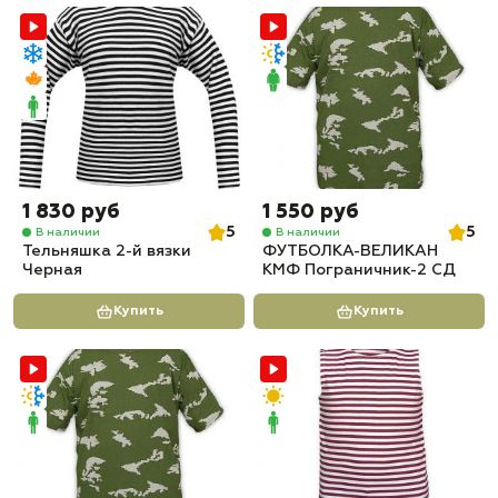
1 830 руб
1 550 руб
5
5
В наличии
В наличии
Тельняшка 2-й вязки
ФУТБОЛКА-ВЕЛИКАН
Черная
КМФ Пограничник-2 СД
Купить
Купить