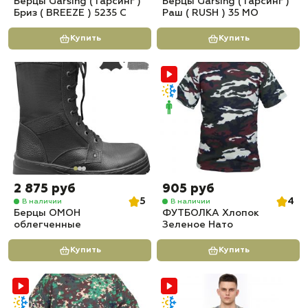
Берцы Garsing ( Гарсинг )
Берцы Garsing ( Гарсинг )
Бриз ( BREEZE ) 5235 С
Раш ( RUSH ) 35 МО
Купить
Купить
2 875 руб
905 руб
5
4
В наличии
В наличии
Берцы ОМОН
ФУТБОЛКА Хлопок
облегченные
Зеленое Нато
Купить
Купить