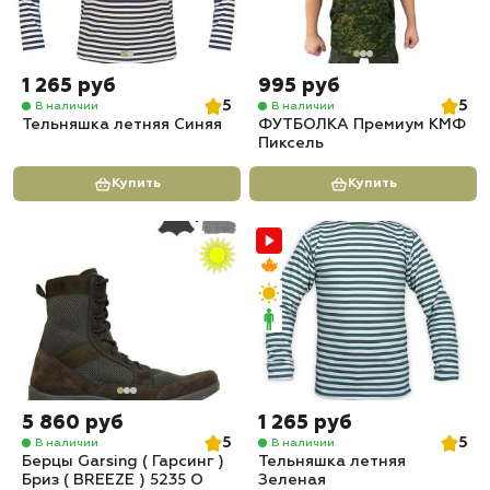
1 265 руб
995 руб
5
5
В наличии
В наличии
Тельняшка летняя Синяя
ФУТБОЛКА Премиум КМФ
Пиксель
Купить
Купить
5 860 руб
1 265 руб
5
5
В наличии
В наличии
Берцы Garsing ( Гарсинг )
Тельняшка летняя
Бриз ( BREEZE ) 5235 О
Зеленая