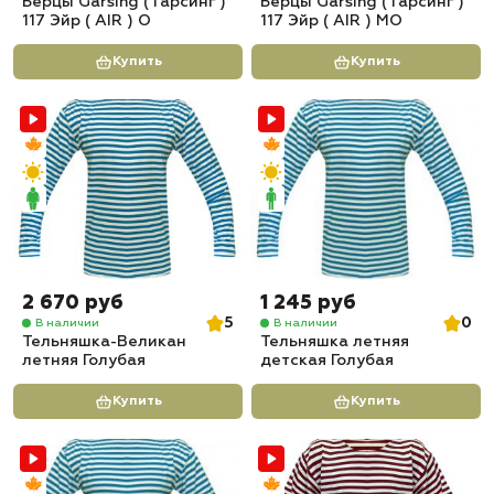
Берцы Garsing ( Гарсинг )
Берцы Garsing ( Гарсинг )
117 Эйр ( AIR ) О
117 Эйр ( AIR ) МО
Купить
Купить
2 670 руб
1 245 руб
5
0
В наличии
В наличии
Тельняшка-Великан
Тельняшка летняя
летняя Голубая
детская Голубая
Купить
Купить