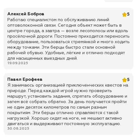
✅ Подкладка: текстильный материал CAMBRELLE или SUPER ROYAL
Алексей Бобров
5
✅ Подошва: двухслойная — резина + полиуретан, температурный
Работаю специалистом по обслуживанию линий
режим до ±40 °C
оптоволоконной связи. Сегодня объект может быть в
✅ Метод крепления подошвы: прямой прилив
центре города, а завтра — возле лесополосы или вдоль
просёлочной дороги. Постоянно приходится переносить
✅ Подносок: усиленный, из термопластического материала
оборудование, пользоваться стремянкой и много ходить
✅ Задник: жесткий, из термопластического материала
между точками. Эти берцы быстро стали основной
рабочей обувью. Удобные, лёгкие и отлично подходят
✅ Клапан: глухой, для защиты от пыли, грязи, мелкого мусора и
для насыщенных выездных дней.
легкой влаги
19.09.2025
✅ Фурнитура: блочки
✅ Цвет: Мультикам
Павел Ерофеев
5
Я занимаюсь организацией приключенческих квестов на
✅ Назначение: тактические берцы для города, службы, охраны,
полевых условий, активной носки, туризма, рыбалки, охоты,
природе. Перед каждой игрой нужно проверить
страйкбола, пейнтбола, СВО и повседневного использования
маршрут, установить задания, спрятать оборудование и
затем всё собрать обратно. За день получается пройти
✅ Доставка по всей России
не один десяток километров по самым разным
✅ Быстрая отправка
покрытиям. Эти берцы отлично справляются с такой
нагрузкой. Хорошо сидят на ноге, не мешают активно
двигаться и выдерживают постоянную эксплуатацию.
30.08.2025