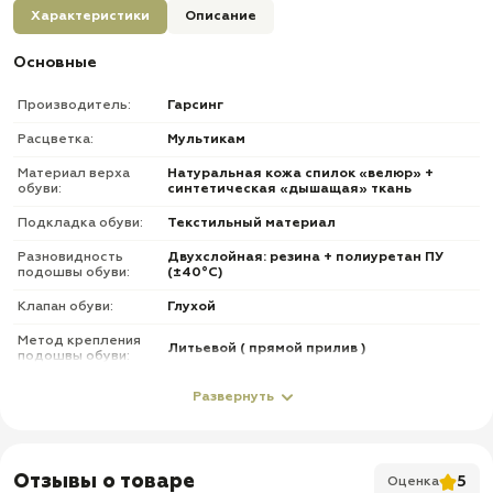
Характеристики
Описание
Основные
Производитель:
Гарсинг
Расцветка:
Мультикам
Материал верха
Натуральная кожа спилок «велюр» +
обуви:
синтетическая «дышащая» ткань
Подкладка обуви:
Текстильный материал
Разновидность
Двухслойная: резина + полиуретан ПУ
подошвы обуви:
(±40°С)
Клапан обуви:
Глухой
Метод крепления
Литьевой ( прямой прилив )
подошвы обуви:
Фурнитура обуви:
Без молнии
Развернуть
О товаре
✅ Верх: комбинированный — натуральная кожа «Велюр» и
Отзывы о товаре
5
Оценка
нейлоновая ткань