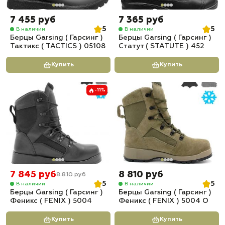
7 455 руб
7 365 руб
5
5
В наличии
В наличии
Берцы Garsing ( Гарсинг )
Берцы Garsing ( Гарсинг )
Тактикс ( TACTICS ) 05108
Статут ( STATUTE ) 452
Купить
Купить
-11%
7 845 руб
8 810 руб
8 810 руб
5
5
В наличии
В наличии
Берцы Garsing ( Гарсинг )
Берцы Garsing ( Гарсинг )
Феникс ( FENIX ) 5004
Феникс ( FENIX ) 5004 О
Купить
Купить