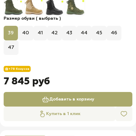
Размер обуви ( выбрать )
39
40
41
42
43
44
45
46
47
+78 бонусов
7 845 руб
Добавить в корзину
Купить в 1 клик