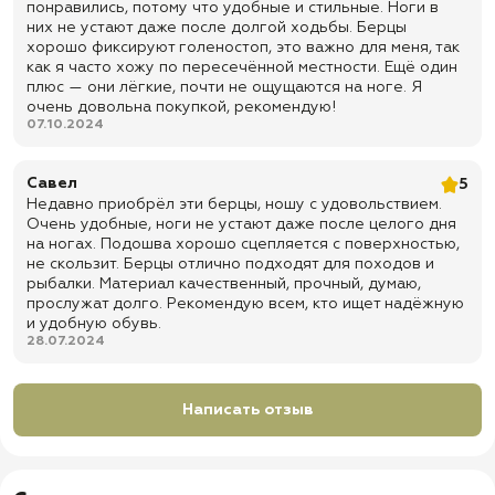
понравились, потому что удобные и стильные. Ноги в
режим ±40 °C
них не устают даже после долгой ходьбы. Берцы
✅ Метод крепления подошвы: клеепрошивной
хорошо фиксируют голеностоп, это важно для меня, так
как я часто хожу по пересечённой местности. Ещё один
✅ Подносок: усиленный, выполнен из термопластического
плюс — они лёгкие, почти не ощущаются на ноге. Я
материала
очень довольна покупкой, рекомендую!
✅ Задник: жесткий, выполнен из термопластического материала
07.10.2024
✅ Клапан: глухой, для защиты от пыли, грязи, мелкого мусора, влаги
и снега
Савел
5
✅ Фурнитура: блочки для надежной фиксации стопы
Недавно приобрёл эти берцы, ношу с удовольствием.
Очень удобные, ноги не устают даже после целого дня
✅ Застежка: молния для удобного надевания и снятия обуви
на ногах. Подошва хорошо сцепляется с поверхностью,
✅ Цвет: песочный
не скользит. Берцы отлично подходят для походов и
рыбалки. Материал качественный, прочный, думаю,
✅ Высота берца: 200 ± 3 мм
прослужат долго. Рекомендую всем, кто ищет надёжную
✅ Сезонность: демисезон, прохладная погода и активная
и удобную обувь.
эксплуатация в переменчивых условиях
28.07.2024
✅ Тип товара: ботинки с высоким берцем
✅ Назначение: служба, СВО, охрана, сухая местность, полевая
Написать отзыв
эксплуатация, охота, рыбалка, туризм, страйкбол, пейнтбол и
повседневная активная носка
✅ Доставка по всей России