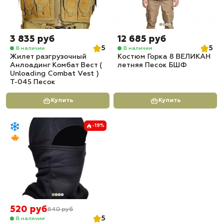
3 835 руб
12 685 руб
5
5
В наличии
В наличии
Жилет разгрузочный
Костюм Горка 8 ВЕЛИКАН
Анлоадинг Комбат Вест (
летняя Песок БШФ
Unloading Combat Vest )
T-045 Песок
Купить
Купить
-19%
520 руб
640 руб
5
В наличии