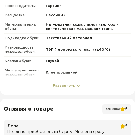
Производитель:
Гарсинг
Расцветка:
Песочный
Материал верха
Натуральная кожа спилок «велюр» +
обуви:
синтетическая «дышащая» ткань
Подкладка обуви:
Текстильный материал
Разновидность
ТЭП (термоэластопласт) (±40°С)
подошвы обуви:
Клапан обуви:
Глухой
Метод крепления
Клеепрошивной
подошвы обуви:
Фурнитура обуви:
С молнией
Развернуть
О товаре
✅ Верх: комбинированный — натуральная кожа «велюр» и
Отзывы о товаре
5
Оценка
нейлоновая ткань
✅ Подкладка: текстильный подкладочный материал CAMBRELLE или
SUPER ROYAL
Лера
5
Недавно приобрела эти берцы. Мне они сразу
✅ Подошва: GAR-2 из ТЭП — термоэластопласта, температурный