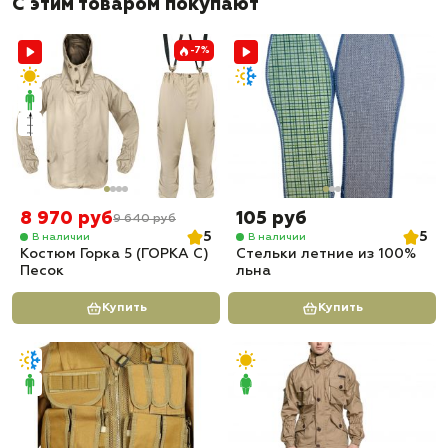
С этим товаром покупают
✅ Быстрая отправка
-7%
8 970 руб
105 руб
9 640 руб
5
5
В наличии
В наличии
Костюм Горка 5 (ГОРКА С)
Стельки летние из 100%
Песок
льна
Купить
Купить