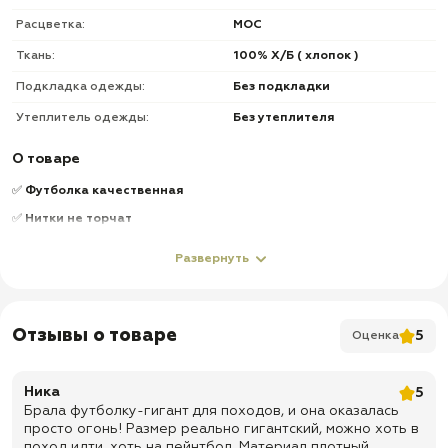
Расцветка:
МОС
Ткань:
100% Х/Б ( хлопок )
Подкладка одежды:
Без подкладки
Утеплитель одежды:
Без утеплителя
О товаре
✅
Футболка качественная
✅
Нитки не торчат
✅
Доставка по всей России
Развернуть
✅
Быстрая отправка
Отзывы о товаре
5
Оценка
Ника
5
Брала футболку-гигант для походов, и она оказалась
просто огонь! Размер реально гигантский, можно хоть в
поход идти, хоть на пейнтбол. Материал плотный,