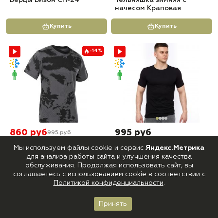
Берцы Бизон СП-24
Тельняшка зимняя с
начесом Краповая
Купить
Купить
-14%
860 руб
995 руб
995 руб
0
5
В наличии
В наличии
Мы используем файлы cookie и сервис
Яндекс.Метрика
ФУТБОЛКА Премиум КМФ
ФУТБОЛКА Премиум КМФ
для анализа работы сайта и улучшения качества
Орёл
Черная
обслуживания. Продолжая использовать сайт, вы
соглашаетесь с использованием cookie в соответствии с
Купить
Купить
Политикой конфиденциальности
.
Принять
Главная
Каталог
Корзина
Войти
Избранное