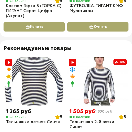
5
5
В наличии
В наличии
Костюм Горка 5 (ГОРКА С)
ФУТБОЛКА-ГИГАНТ КМФ
ГИГАНТ Серая Цифра
Мультикам
(Акупат)
Купить
Купить
Рекомендуемые товары
-18%
1 265 руб
1 505 руб
1 830 руб
5
5
В наличии
В наличии
Тельняшка летняя Синяя
Тельняшка 2-й вязки
Синяя