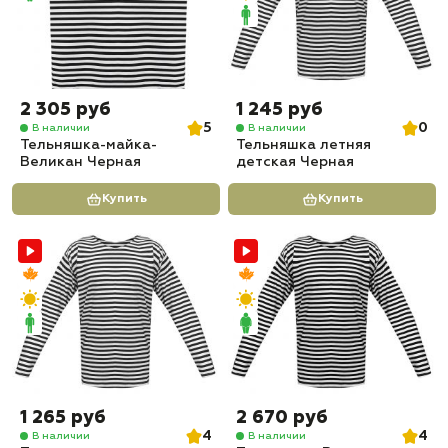
2 305 руб
1 245 руб
5
0
В наличии
В наличии
Тельняшка-майка-
Тельняшка летняя
Великан Черная
детская Черная
Купить
Купить
1 265 руб
2 670 руб
4
4
В наличии
В наличии