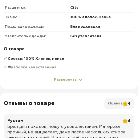
Расцветка:
City
Ткань:
100% Хлопок, Пенье
Подкладка одежды:
Без подкладки
Утеплитель одежды:
Без утеплителя
О товаре
✅
Состав: 100% Хлопок, пенье
✅
Футболка качественная
✅
Нитки не торчат
Развернуть
✅
Доставка по всей России
✅
Быстрая отправка
Отзывы о товаре
4
Оценка
Рустам
4
Брал для походов, ношу с удовольствием. Материал
прочный, не выцветает, даже после нескольких стирок
выглядит как новый. В жару в ней не потеешь, тело