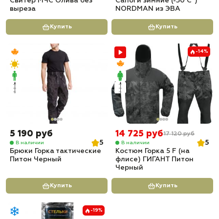
Свитер МЧС Олива без
Сапоги зимние (-30 С°)
выреза
NORDMAN из ЭВА
Купить
Купить
-14%
5 190 руб
14 725 руб
17 120 руб
5
5
В наличии
В наличии
Брюки Горка тактические
Костюм Горка 5 F (на
Питон Черный
флисе) ГИГАНТ Питон
Черный
Купить
Купить
-19%