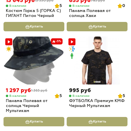
13 645 руб
655 руб
15 330 руб
785 руб
5
0
В наличии
В наличии
Костюм Горка 5 (ГОРКА С)
Панама Полевая от
ГИГАНТ Питон Черный
солнца Хаки
Купить
Купить
-5%
1 297 руб
995 руб
1 365 руб
5
5
В наличии
В наличии
Панама Полевая от
ФУТБОЛКА Премиум КМФ
солнца Черный
Черный Мультикам
Мультикам
Купить
Купить