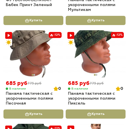
ФУТБОЛКА-ВЕЛИКАН
Панама тактическая с
Бабек Принт Зеленый
укороченными полями
Мультикам
Купить
Купить
-12%
-12%
685 руб
685 руб
775 руб
775 руб
0
0
В наличии
В наличии
Панама тактическая с
Панама тактическая с
укороченными полями
укороченными полями
Песочная
Пиксель
Купить
Купить
-12%