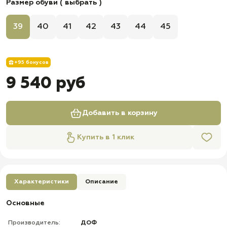
Размер обуви ( выбрать )
39
40
41
42
43
44
45
+95 бонусов
9 540 руб
Добавить в корзину
Купить в 1 клик
Характеристики
Описание
Основные
Производитель:
ДОФ