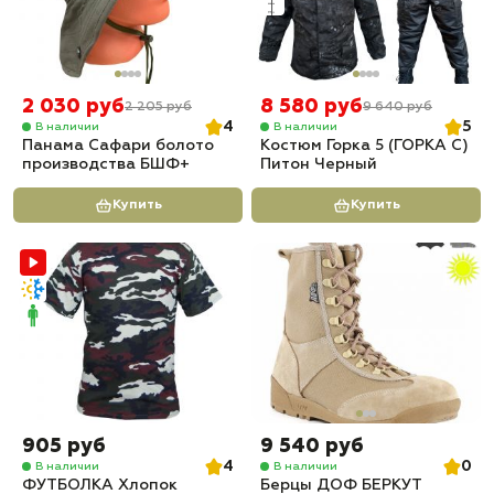
2 030 руб
8 580 руб
2 205 руб
9 640 руб
4
5
В наличии
В наличии
Панама Сафари болото
Костюм Горка 5 (ГОРКА С)
производства БШФ+
Питон Черный
Купить
Купить
905 руб
9 540 руб
4
0
В наличии
В наличии
ФУТБОЛКА Хлопок
Берцы ДОФ БЕРКУТ