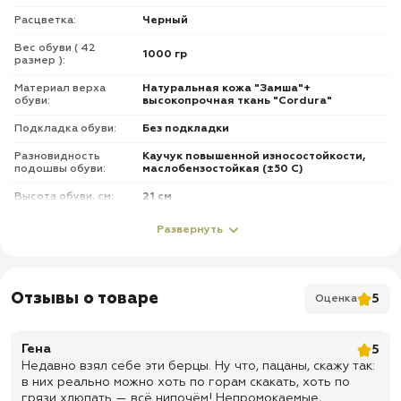
Расцветка:
Черный
Вес обуви ( 42
1000 гр
размер ):
Материал верха
Натуральная кожа "Замша"+
обуви:
высокопрочная ткань "Cordura"
Подкладка обуви:
Без подкладки
Разновидность
Каучук повышенной износостойкости,
подошвы обуви:
маслобензостойкая (±50 С)
Высота обуви, см:
21 см
Клапан обуви:
Глухой
Развернуть
Метод крепления
Клеевой
подошвы обуви:
Подносок и задник
Отзывы о товаре
5
Оценка
Усиленный
обуви:
Стелька обуви:
Кожкартон + кпж + супинатор
Гена
5
Фурнитура обуви:
Без молнии
Недавно взял себе эти берцы. Ну что, пацаны, скажу так:
в них реально можно хоть по горам скакать, хоть по
О товаре
грязи хлюпать — всё нипочём! Непромокаемые,