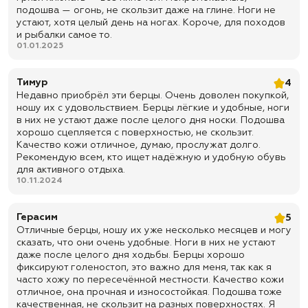
подошва — огонь, не скользит даже на глине. Ноги не
✅ Верх: натуральная кожа «Замш» + 100% хлопок плотностью 350 г/
устают, хотя целый день на ногах. Короче, для походов
м²
и рыбалки самое то.
01.01.2025
✅ Подкладка: без подкладки
✅ Застежка: скоростная шнуровка
Тимур
4
✅ Стелька: кожкартон + КПЖ + металлический супинатор
Недавно приобрёл эти берцы. Очень доволен покупкой,
✅ Подносок и задник: усиленные, из термопластического материала
ношу их с удовольствием. Берцы лёгкие и удобные, ноги
в них не устают даже после целого дня носки. Подошва
✅ Подошва: каучук повышенной износостойкости,
хорошо сцепляется с поверхностью, не скользит.
маслобензостойкая, температурный режим до ±50 °C
Качество кожи отличное, думаю, прослужат долго.
✅ Метод крепления подошвы: клеевой
Рекомендую всем, кто ищет надёжную и удобную обувь
для активного отдыха.
✅ Высота: 21 см
10.11.2024
✅ Цвет: черный
✅ Назначение: летние облегченные берцы для службы, охраны,
Герасим
5
активной носки, полевых условий, туризма, рыбалки, охоты,
Отличные берцы, ношу их уже несколько месяцев и могу
страйкбола, пейнтбола, СВО и повседневного использования
сказать, что они очень удобные. Ноги в них не устают
даже после целого дня ходьбы. Берцы хорошо
✅ Доставка по всей России
фиксируют голеностоп, это важно для меня, так как я
✅ Быстрая отправка
часто хожу по пересечённой местности. Качество кожи
отличное, она прочная и износостойкая. Подошва тоже
качественная, не скользит на разных поверхностях. Я