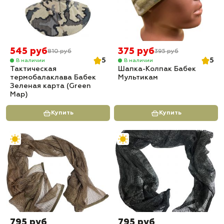
545 руб
375 руб
810 руб
395 руб
5
5
В наличии
В наличии
Тактическая
Шапка-Колпак Бабек
термобалаклава Бабек
Мультикам
Зеленая карта (Green
Map)
Купить
Купить
795 руб
795 руб