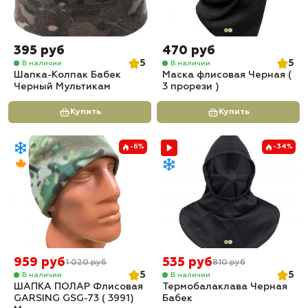
395 руб
470 руб
5
5
В наличии
В наличии
Шапка-Колпак Бабек
Маска флисовая Черная (
Черный Мультикам
3 прорези )
Купить
Купить
-6%
-34%
959 руб
535 руб
1 020 руб
810 руб
5
5
В наличии
В наличии
ШАПКА ПОЛАР Флисовая
Термобалаклава Черная
GARSING GSG-73 ( 3991)
Бабек