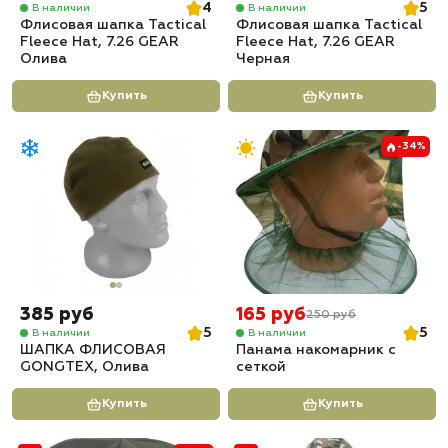
4
5
В наличии
В наличии
Флисовая шапка Tactical
Флисовая шапка Tactical
Fleece Hat, 7.26 GEAR
Fleece Hat, 7.26 GEAR
Олива
Черная
Купить
Купить
-34%
385 руб
165 руб
250 руб
5
5
В наличии
В наличии
ШАПКА ФЛИСОВАЯ
Панама накомарник с
GONGTEX, Олива
сеткой
Купить
Купить