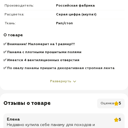
Производитель:
Российская фабрика
Расцветка:
Серая цифра (акупат)
Ткань:
Рип/стоп
О товаре
✅ Внимание! Маломерит на 1 размер!!!
✅ Панама с плотными прошитыми полями
✅ Имеется 4 вентиляционных отверстия
✅ По овалу панамы пришита декоративная стропная лента
✅ Ткань двухслойная
Развернуть
✅ Хорошо держит форму
✅ Боковые кнопки для фиксации полей
✅ Шнур с фиксатором
Отзывы о товаре
5
Оценка
✅ Прекрасно защитит вашу голову и лицо от солнца
✅ Доставка по всей России
Елена
5
✅ Быстрая отправка
Недавно купила себе панаму для походов и