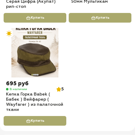
Серая Цифра (Акупат)
50мм Мультикам
рип-стоп
Купить
Купить
695 руб
5
В наличии
Кепка Горка Babek (
Бабек ) Вейфарер (
Wayfarer ) из палаточной
ткани
Купить