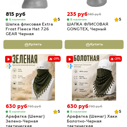
815 руб
235 руб
385 руб
5
5
В наличии
В наличии
Шапка флисовая Extra
ШАПКА ФЛИСОВАЯ
Frost Fleece Hat 7.26
GONGTEX, Черный
GEAR Черная
Купить
Купить
-21%
-21%
630 руб
630 руб
795 руб
795 руб
5
5
В наличии
В наличии
Арафатка (Шемаг)
Арафатка (Шемаг) Хаки
Зелено-Черная
Болотно-Черная
тактическая
тактическая