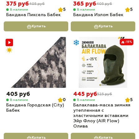
375 руб
365 руб
405 руб
405 руб
5
5
В наличии
В наличии
Бандана Пиксель Бабек
Бандана Излом Бабек
Купить
Купить
-15%
405 руб
445 руб
525 руб
0
5
В наличии
В наличии
Бандана Городская (City)
Балаклава-маска зимняя
Бабек
утепленная с
эластичными вставками
Эйр Флоу (AIR Flow)
Олива
Купить
Купить