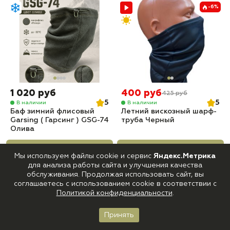
-6%
1 020 руб
400 руб
425 руб
5
5
В наличии
В наличии
Баф зимний флисовый
Летний вискозный шарф-
Garsing ( Гарсинг ) GSG-74
труба Черный
Олива
Купить
Купить
Мы используем файлы cookie и сервис
Яндекс.Метрика
для анализа работы сайта и улучшения качества
обслуживания. Продолжая использовать сайт, вы
-6%
-6%
соглашаетесь с использованием cookie в соответствии с
Политикой конфиденциальности
.
Принять
Главная
Каталог
Корзина
Войти
Избранное