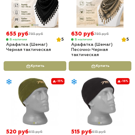
655 руб
630 руб
795 руб
795 руб
5
5
В наличии
В наличии
Арафатка (Шемаг)
Арафатка (Шемаг)
Черная тактическая
Песочно-Черная
тактическая
Купить
Купить
-15%
-16%
520 руб
515 руб
615 руб
615 руб