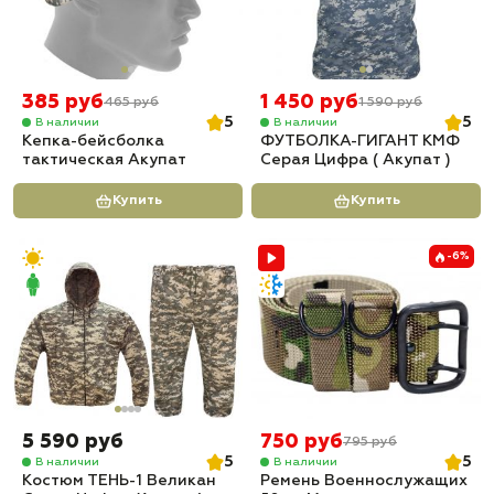
385 руб
1 450 руб
465 руб
1 590 руб
5
5
В наличии
В наличии
Кепка-бейсболка
ФУТБОЛКА-ГИГАНТ КМФ
тактическая Акупат
Серая Цифра ( Акупат )
Купить
Купить
-6%
5 590 руб
750 руб
795 руб
5
5
В наличии
В наличии
Костюм ТЕНЬ-1 Великан
Ремень Военнослужащих