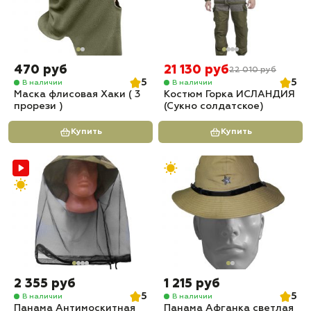
470 руб
21 130 руб
22 010 руб
5
5
В наличии
В наличии
Маска флисовая Хаки ( 3
Костюм Горка ИСЛАНДИЯ
прорези )
(Сукно солдатское)
Купить
Купить
2 355 руб
1 215 руб
5
5
В наличии
В наличии
Панама Антимоскитная
Панама Афганка светлая