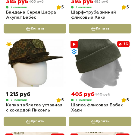
385 руб
395 руб
405 руб
485 руб
5
5
В наличии
В наличии
Бандана Серая Цифра
Шарф-труба зимний
Акупат Бабек
флисовый Хаки
Купить
Купить
-8%
1 215 руб
405 руб
440 руб
5
5
В наличии
В наличии
Кепка таблетка уставная
Шапка флисовая Бабек
с кокардой Пиксель
Хаки
Купить
Купить