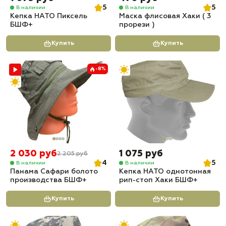
5
5
В наличии
В наличии
Кепка НАТО Пиксель
Маска флисовая Хаки ( 3
БШФ+
прорези )
Купить
Купить
-8%
2 030 руб
1 075 руб
2 205 руб
4
5
В наличии
В наличии
Панама Сафари болото
Кепка НАТО однотонная
производства БШФ+
рип-стоп Хаки БШФ+
Купить
Купить