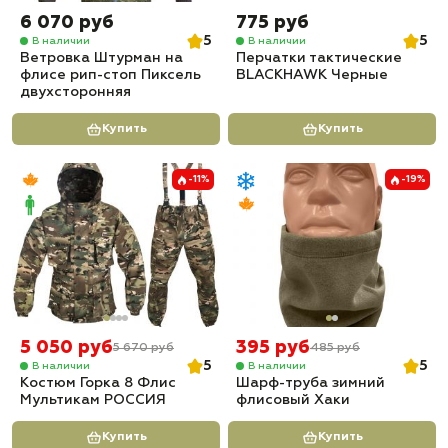
6 070 руб
775 руб
5
5
В наличии
В наличии
Ветровка Штурман на
Перчатки тактические
флисе рип-стоп Пиксель
BLACKHAWK Черные
двухсторонняя
Купить
Купить
-11%
-19%
5 050 руб
395 руб
5 670 руб
485 руб
5
5
В наличии
В наличии
Костюм Горка 8 Флис
Шарф-труба зимний
Мультикам РОССИЯ
флисовый Хаки
Купить
Купить