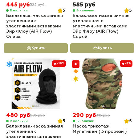
445 руб
585 руб
525 руб
5
5
В наличии
В наличии
Балаклава-маска зимняя
Балаклава-маска зимняя
утепленная с
утепленная с
эластичными вставками
эластичными вставками
Эйр Флоу (AIR Flow)
Эйр Флоу (AIR Flow)
Олива
Серый
Купить
Купить
-18%
-8%
480 руб
290 руб
585 руб
315 руб
5
5
В наличии
В наличии
Балаклава-маска зимняя
Маска трикотаж
утепленная с
Мультикам ( 3 прорези )
эластичными вставками