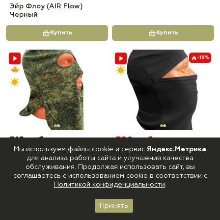
Эйр Флоу (AIR Flow)
Черный
Купить
Купить
-19%
315 руб
320 руб
395 руб
Мы используем файлы cookie и сервис
5
Яндекс.Метрика
5
В наличии
В наличии
Маска трикотаж Пиксель (
Трикотажная балаклава
для анализа работы сайта и улучшения качества
3 прорези )
Черная с одной прорезью
обслуживания. Продолжая использовать сайт, вы
соглашаетесь с использованием cookie в соответствии с
Купить
Купить
Политикой конфиденциальности
.
Принять
-10%
-6%
Главная
Каталог
Корзина
Войти
Избранное