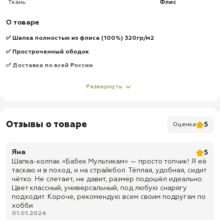
Ткань:
Флис
О товаре
✅ Шапка полностью из флиса (100%) 320гр/м2
✅ Простроченный ободок
✅ Доставка по всей России
✅ Быстрая отправка
Развернуть
Отзывы о товаре
5
Оценка
Яна
5
Шапка-колпак «Бабек Мультикам» — просто топчик! Я её
таскаю и в поход, и на страйкбол. Тёплая, удобная, сидит
чётко. Не слетает, не давит, размер подошёл идеально.
Цвет классный, универсальный, под любую снарягу
подходит. Короче, рекомендую всем своим подругам по
хобби.
01.01.2024