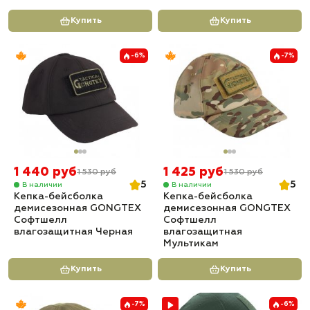
Купить
Купить
-6%
-7%
1 440 руб
1 425 руб
1 530 руб
1 530 руб
5
5
В наличии
В наличии
Кепка-бейсболка
Кепка-бейсболка
демисезонная GONGTEX
демисезонная GONGTEX
Софтшелл
Софтшелл
влагозащитная Черная
влагозащитная
Мультикам
Купить
Купить
-7%
-6%