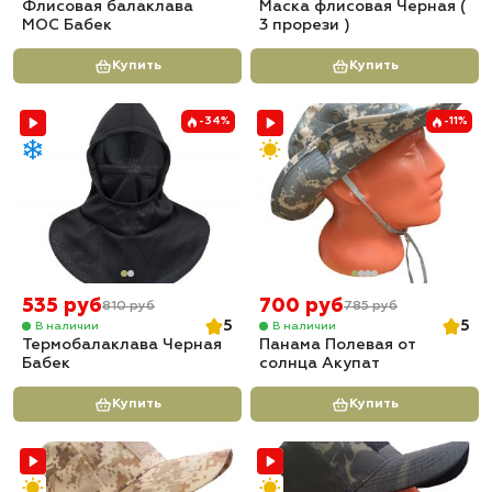
Флисовая балаклава
Маска флисовая Черная (
МОС Бабек
3 прорези )
Купить
Купить
-34%
-11%
535 руб
700 руб
810 руб
785 руб
5
5
В наличии
В наличии
Термобалаклава Черная
Панама Полевая от
Бабек
солнца Акупат
Купить
Купить