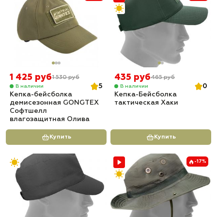
1 425 руб
435 руб
1 530 руб
465 руб
5
0
В наличии
В наличии
Кепка-бейсболка
Кепка-Бейсболка
демисезонная GONGTEX
тактическая Хаки
Софтшелл
влагозащитная Олива
Купить
Купить
-17%