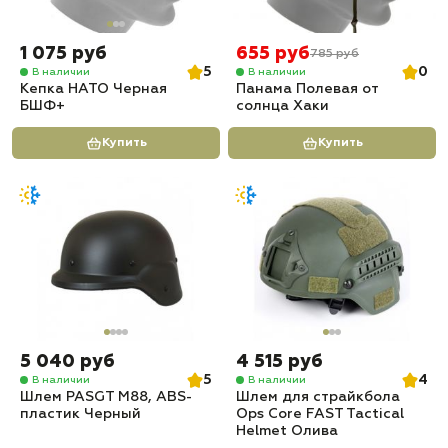
1 075 руб
655 руб
785 руб
5
0
В наличии
В наличии
Кепка НАТО Черная
Панама Полевая от
БШФ+
солнца Хаки
Купить
Купить
5 040 руб
4 515 руб
5
4
В наличии
В наличии
Шлем PASGT M88, ABS-
Шлем для страйкбола
пластик Черный
Ops Core FAST Tactical
Helmet Олива