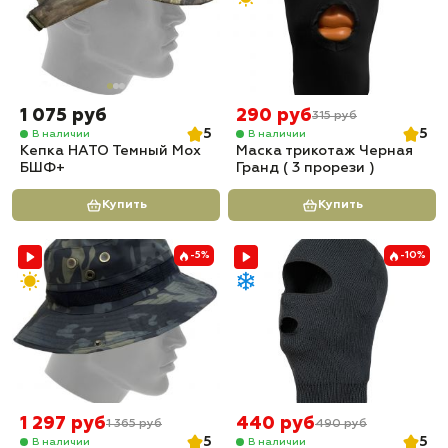
1 075 руб
290 руб
315 руб
5
5
В наличии
В наличии
Кепка НАТО Темный Мох
Маска трикотаж Черная
БШФ+
Гранд ( 3 прорези )
Купить
Купить
-5%
-10%
1 297 руб
440 руб
1 365 руб
490 руб
5
5
В наличии
В наличии